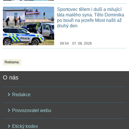
Sportovec tělem i duší a milující
táta malého syna. Tělo Dominika
po bouři na jezeře Most našli až
druhý den
09:54 07. 08. 2026
Reklama:
O nás
Redakce
Provozovatel webu
Etický kodex