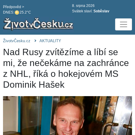
8. srpna 2026
Předpověd >
Svátek slaví:
Soběslav
DNES:
25.2°C
ŽivotvČesku.cz
AKTUALITY
Nad Rusy zvítězíme a líbí se
mi, že nečekáme na zachránce
z NHL, říká o hokejovém MS
Dominik Hašek