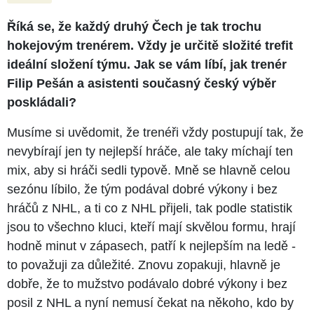
Říká se, že každý druhý Čech je tak trochu
hokejovým trenérem. Vždy je určitě složité trefit
ideální složení týmu. Jak se vám líbí, jak trenér
Filip Pešán a asistenti současný český výběr
poskládali?
Musíme si uvědomit, že trenéři vždy postupují tak, že
nevybírají jen ty nejlepší hráče, ale taky míchají ten
mix, aby si hráči sedli typově. Mně se hlavně celou
sezónu líbilo, že tým podával dobré výkony i bez
hráčů z NHL, a ti co z NHL přijeli, tak podle statistik
jsou to všechno kluci, kteří mají skvělou formu, hrají
hodně minut v zápasech, patří k nejlepším na ledě -
to považuji za důležité. Znovu zopakuji, hlavně je
dobře, že to mužstvo podávalo dobré výkony i bez
posil z NHL a nyní nemusí čekat na někoho, kdo by