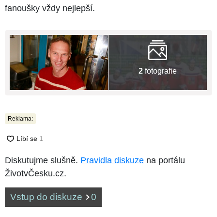
fanoušky vždy nejlepší.
2
fotografie
Reklama:
Diskutujme slušně.
Pravidla diskuze
na portálu
ŽivotvČesku.cz.
Vstup do diskuze
0