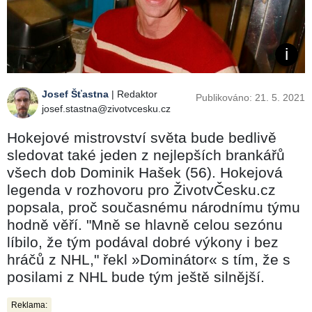
Josef Šťastna
| Redaktor
Publikováno: 21. 5. 2021
josef.stastna@zivotvcesku.cz
Hokejové mistrovství světa bude bedlivě
sledovat také jeden z nejlepších brankářů
všech dob Dominik Hašek (56). Hokejová
legenda v rozhovoru pro ŽivotvČesku.cz
popsala, proč současnému národnímu týmu
hodně věří. "Mně se hlavně celou sezónu
líbilo, že tým podával dobré výkony i bez
hráčů z NHL," řekl »Dominátor« s tím, že s
posilami z NHL bude tým ještě silnější.
Reklama: