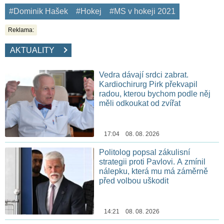
#Dominik Hašek
#Hokej
#MS v hokeji 2021
Reklama:
AKTUALITY
Vedra dávají srdci zabrat.
Kardiochirurg Pirk překvapil
radou, kterou bychom podle něj
měli odkoukat od zvířat
17:04 08. 08. 2026
Politolog popsal zákulisní
strategii proti Pavlovi. A zmínil
nálepku, která mu má záměrně
před volbou uškodit
14:21 08. 08. 2026