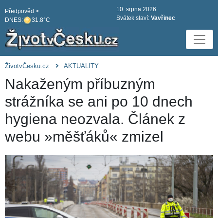
10. srpna 2026
Předpověd >
Svátek slaví:
Vavřinec
DNES:
31.8°C
ŽivotvČesku.cz
AKTUALITY
Nakaženým příbuzným
strážníka se ani po 10 dnech
hygiena neozvala. Článek z
webu »měšťáků« zmizel