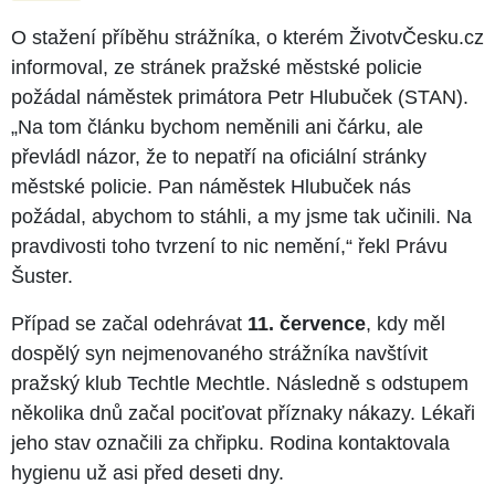
O stažení příběhu strážníka, o kterém ŽivotvČesku.cz
informoval, ze stránek pražské městské policie
požádal náměstek primátora Petr Hlubuček (STAN).
„Na tom článku bychom neměnili ani čárku, ale
převládl názor, že to nepatří na oficiální stránky
městské policie. Pan náměstek Hlubuček nás
požádal, abychom to stáhli, a my jsme tak učinili. Na
pravdivosti toho tvrzení to nic nemění,“ řekl Právu
Šuster.
Případ se začal odehrávat
11. července
, kdy měl
dospělý syn nejmenovaného strážníka navštívit
pražský klub Techtle Mechtle. Následně s odstupem
několika dnů začal pociťovat příznaky nákazy. Lékaři
jeho stav označili za chřipku. Rodina kontaktovala
hygienu už asi před deseti dny.