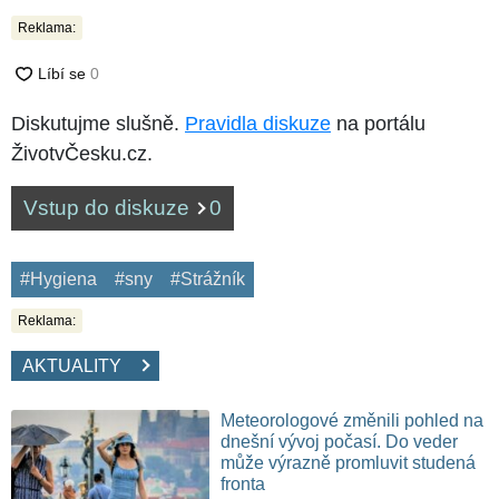
Reklama:
Diskutujme slušně.
Pravidla diskuze
na portálu
ŽivotvČesku.cz.
Vstup do diskuze
0
#Hygiena
#sny
#Strážník
Reklama:
AKTUALITY
Meteorologové změnili pohled na
dnešní vývoj počasí. Do veder
může výrazně promluvit studená
fronta