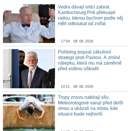
Vedra dávají srdci zabrat.
Kardiochirurg Pirk překvapil
radou, kterou bychom podle něj
měli odkoukat od zvířat
17:04 08. 08. 2026
Politolog popsal zákulisní
strategii proti Pavlovi. A zmínil
nálepku, která mu má záměrně
před volbou uškodit
14:21 08. 08. 2026
Tropy znovu nabírají sílu.
Meteorologové varují před delší
vlnou a ukázali na místa, kde
situace bude nejhorší