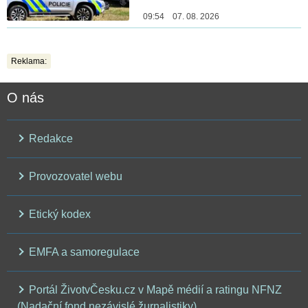
09:54 07. 08. 2026
Reklama:
O nás
Redakce
Provozovatel webu
Etický kodex
EMFA a samoregulace
Portál ŽivotvČesku.cz v Mapě médií a ratingu NFNZ
(Nadační fond nezávislé žurnalistiky)