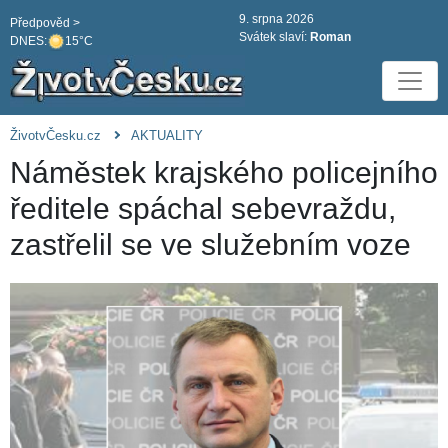
9. srpna 2026
Předpověd >
Svátek slaví:
Roman
DNES:
15°C
ŽivotvČesku.cz
AKTUALITY
Náměstek krajského policejního
ředitele spáchal sebevraždu,
zastřelil se ve služebním voze