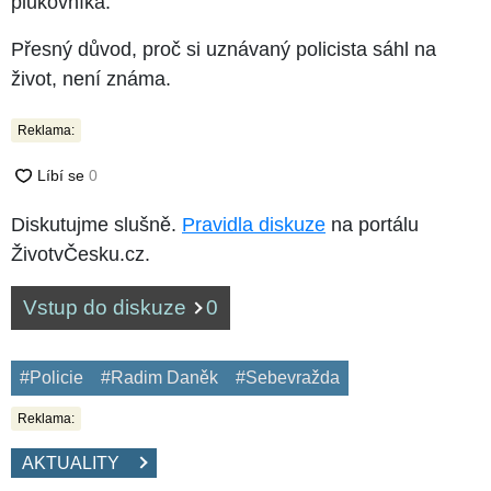
plukovníka.
Přesný důvod, proč si uznávaný policista sáhl na
život, není známa.
Reklama:
Diskutujme slušně.
Pravidla diskuze
na portálu
ŽivotvČesku.cz.
Vstup do diskuze
0
#Policie
#Radim Daněk
#Sebevražda
Reklama:
AKTUALITY