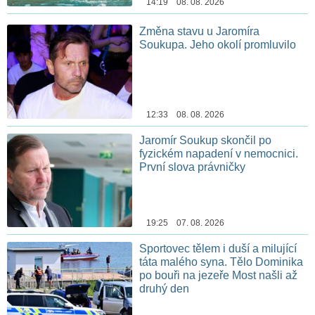
14:19 08. 08. 2026
Změna stavu u Jaromíra
Soukupa. Jeho okolí promluvilo
12:33 08. 08. 2026
Jaromír Soukup skončil po
fyzickém napadení v nemocnici.
První slova právničky
19:25 07. 08. 2026
Sportovec tělem i duší a milující
táta malého syna. Tělo Dominika
po bouři na jezeře Most našli až
druhý den