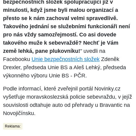
bezpečnostních složek spolupracující již v
minulosti, když jsme byli malou organizací a
přesto se k nám zachoval velmi spravedlivě.
Takového jednání se služebními funkcionáři není
pro nás vždy samozřejmostí. Co asi dovede
takového muže k sebevraždě? Nechť je Vám
země lehká, pane plukovníku!
" uvedli na
Facebooku
Unie bezpečnostních složek
Zdeněk
Drexler, předseda Unie BS a Aleš Lehký, předseda
výkonného výboru Unie BS - PČR.
Podle informací, které zveřejnil portál Novinky.cz
vyšetřuje moravskoslezská policie sebevraždu, v jejíž
souvislosti odtahuje auto od přehrady u Bravantic na
Novojičínsku.
Reklama: