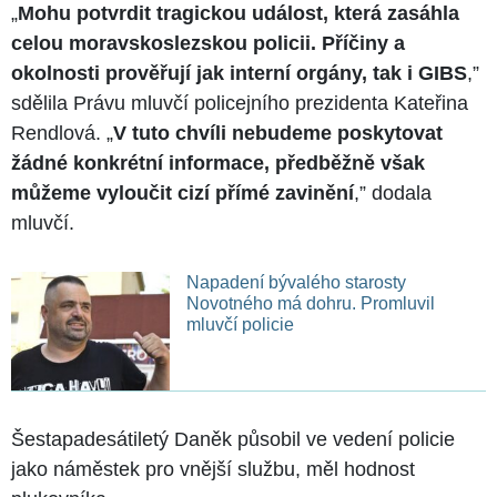
„
Mohu potvrdit tragickou událost, která zasáhla
celou moravskoslezskou policii. Příčiny a
okolnosti prověřují jak interní orgány, tak i GIBS
,”
sdělila Právu mluvčí policejního prezidenta Kateřina
Rendlová. „
V tuto chvíli nebudeme poskytovat
žádné konkrétní informace, předběžně však
můžeme vyloučit cizí přímé zavinění
,” dodala
mluvčí.
Napadení bývalého starosty
Novotného má dohru. Promluvil
mluvčí policie
Šestapadesátiletý Daněk působil ve vedení policie
jako náměstek pro vnější službu, měl hodnost