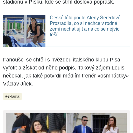
stadionu v Písku, kde se strhl doslova poprask.
České léto podle Aleny Šeredové.
Prozradila, co si nechce v rodné
zemi nechat ujít a na co se nejvíc
těší
Fanoušci se chtěli s hvězdou italského klubu Pisa
vyfotit a získat od něho podpis. Takový zájem Louis
nečekal, jak také potvrdil médiím trenér »osmnáctky«
Václav Jílek.
Reklama: