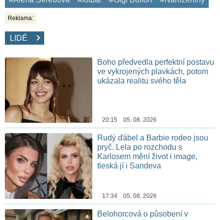
Reklama:
LIDÉ
Boho předvedla perfektní postavu
ve vykrojených plavkách, potom
ukázala realitu svého těla
20:15 05. 08. 2026
Rudý ďábel a Barbie rodeo jsou
pryč. Lela po rozchodu s
Karlosem mění život i image,
tleská jí i Sandeva
17:34 05. 08. 2026
Belohorcová o působení v