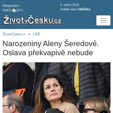
6. srpna 2026
Předpověd >
Svátek slaví:
Oldřiška
DNES:
23°C
ŽivotvČesku.cz
LIDÉ
Narozeniny Aleny Šeredové.
Oslava překvapivě nebude