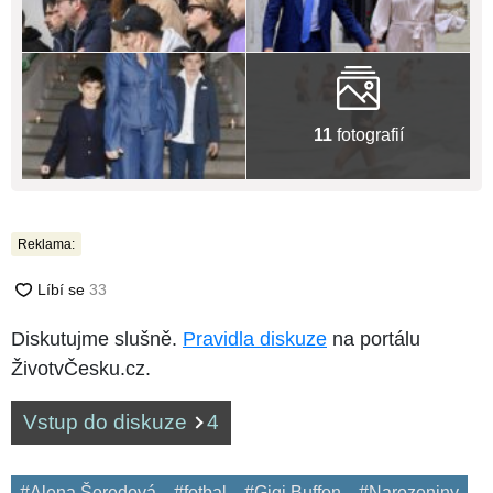
11
fotografií
Reklama:
Diskutujme slušně.
Pravidla diskuze
na portálu
ŽivotvČesku.cz.
Vstup do diskuze
4
#Alena Šeredová
#fotbal
#Gigi Buffon
#Narozeniny