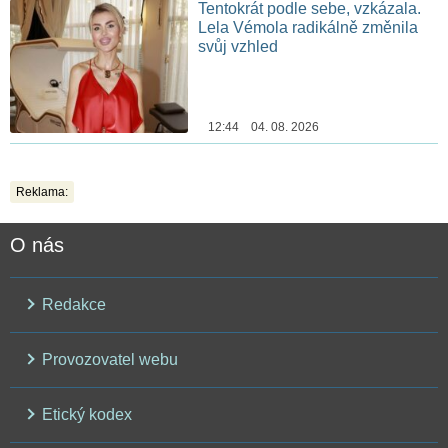
Tentokrát podle sebe, vzkázala.
Lela Vémola radikálně změnila
svůj vzhled
12:44 04. 08. 2026
Reklama:
O nás
Redakce
Provozovatel webu
Etický kodex