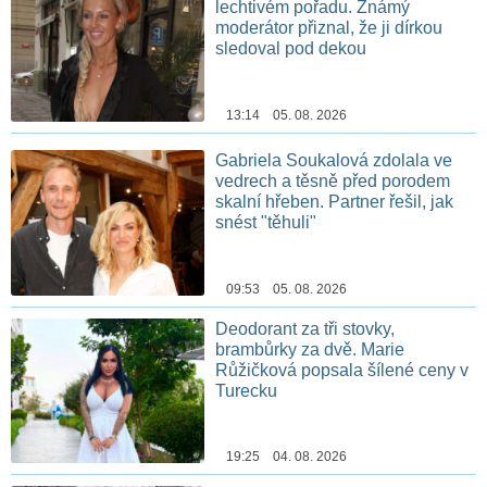
lechtivém pořadu. Známý
moderátor přiznal, že ji dírkou
sledoval pod dekou
13:14 05. 08. 2026
Gabriela Soukalová zdolala ve
vedrech a těsně před porodem
skalní hřeben. Partner řešil, jak
snést "těhuli"
09:53 05. 08. 2026
Deodorant za tři stovky,
brambůrky za dvě. Marie
Růžičková popsala šílené ceny v
Turecku
19:25 04. 08. 2026