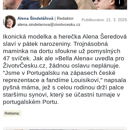
Alena Šindelářová
| Redaktor
Publikováno: 21. 3. 2025
alena.sindelarova@zivotvcesku.cz
Ikonická modelka a herečka Alena Šeredová
slaví v pátek narozeniny. Trojnásobná
maminka na dortu sfoukne už pomyslných
47 svíček. Jak ale »Bella Alena« uvedla pro
ŽivotvČesku.cz, žádnou oslavu neplánuje.
"Jsme v Portugalsku na zápasech české
reprezentace a fandíme Louisikovi," napsala
pyšná máma, jež s celou rodinou drží palce
staršímu synovi, který se účastní turnaje v
portugalském Portu.
Reklama: