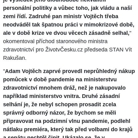
personální politiky a vůbec toho, jak vládu a naší
zemi řídí. Zadruhé pan ministr Vojtěch třeba
neodváděl tak špatnou práci v mimokrizové době,
ale v době krize ve dvou věcech zásadně selhal,
"
okomentoval příchod staronového ministra
zdravotnictví pro ŽivotvČesku.cz předseda STAN Vít
Rakušan.
"
Adam Vojtěch zaprvé provedl neprůhledný nákup
pomůcek v době pandemie na ministerstvu
zdravotnictví mnohem dráž, než je nakupovalo
například ministerstvo vnitra. Druhé zásadní
selhání je, že nebyl schopen prosadit zcela
správný odborný názor, že bychom se měli
připravovat na podzimní vlnu pandemie, podlehl
nátlaku premiéra, který tak před volbami do krajů
a senátu nechtěl činit. Ukázalo se, že v