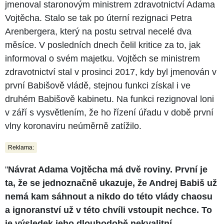
jmenoval staronovým ministrem zdravotnictví Adama
Vojtěcha. Stalo se tak po úterní rezignaci Petra
Arenbergera, který na postu setrval necelé dva
měsíce. V posledních dnech čelil kritice za to, jak
informoval o svém majetku. Vojtěch se ministrem
zdravotnictví stal v prosinci 2017, kdy byl jmenován v
první Babišově vládě, stejnou funkci získal i ve
druhém Babišově kabinetu. Na funkci rezignoval loni
v září s vysvětlením, že ho řízení úřadu v době první
vlny koronaviru neúměrně zatížilo.
Reklama:
"
Návrat Adama Vojtěcha má dvě roviny. První je
ta, že se jednoznačně ukazuje, že Andrej Babiš už
nemá kam sáhnout a nikdo do této vlády chaosu
a ignoranství už v této chvíli vstoupit nechce. To
je výsledek jeho dlouhodobě nekvalitní