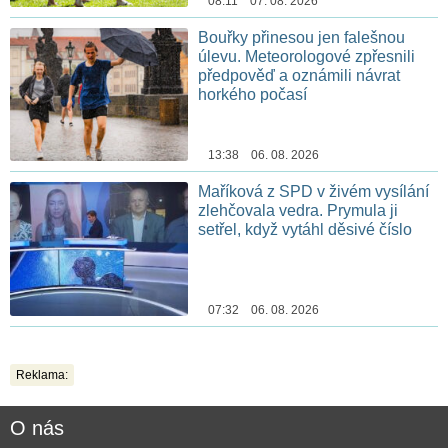
08:11 07. 08. 2026
Bouřky přinesou jen falešnou
úlevu. Meteorologové zpřesnili
předpověď a oznámili návrat
horkého počasí
13:38 06. 08. 2026
Maříková z SPD v živém vysílání
zlehčovala vedra. Prymula ji
setřel, když vytáhl děsivé číslo
07:32 06. 08. 2026
Reklama:
O nás