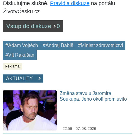
Diskutujme slušně.
Pravidla diskuze
na portálu
ŽivotvČesku.cz.
Vstup do diskuze
0
#Adam Vojtěch
#Andrej Babiš
#Ministr zdravotnictví
#Vít Rakušan
Reklama:
AKTUALITY
Změna stavu u Jaromíra
Soukupa. Jeho okolí promluvilo
22:56 07. 08. 2026