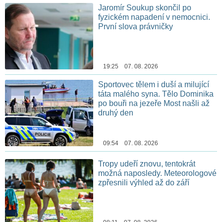
Jaromír Soukup skončil po
fyzickém napadení v nemocnici.
První slova právničky
19:25 07. 08. 2026
Sportovec tělem i duší a milující
táta malého syna. Tělo Dominika
po bouři na jezeře Most našli až
druhý den
09:54 07. 08. 2026
Tropy udeří znovu, tentokrát
možná naposledy. Meteorologové
zpřesnili výhled až do září