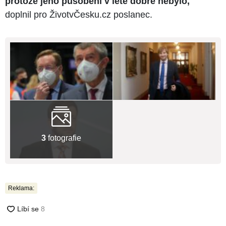
protože jeho působení v létě dobré nebylo,
"
doplnil pro ŽivotvČesku.cz poslanec.
3
fotografie
Reklama: