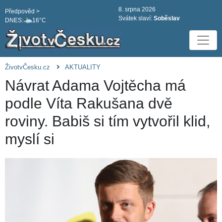
8. srpna 2026
Předpověd >
Svátek slaví:
Soběslav
DNES:
16°C
ŽivotvČesku.cz
AKTUALITY
Návrat Adama Vojtěcha má
podle Víta Rakušana dvě
roviny. Babiš si tím vytvořil klid,
myslí si