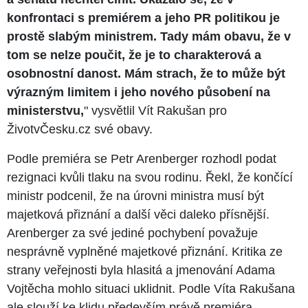
konfrontaci s premiérem a jeho PR politikou je
prostě slabým ministrem. Tady mám obavu, že v
tom se nelze poučit, že je to charakterová a
osobnostní danost. Mám strach, že to může být
výrazným limitem i jeho nového působení na
ministerstvu,
" vysvětlil Vít Rakušan pro
ŽivotvČesku.cz své obavy.
Podle premiéra se Petr Arenberger rozhodl podat
rezignaci kvůli tlaku na svou rodinu. Řekl, že končící
ministr podcenil, že na úrovni ministra musí být
majetková přiznání a další věci daleko přísnější.
Arenberger za své jediné pochybení považuje
nesprávně vyplněné majetkové přiznání. Kritika ze
strany veřejnosti byla hlasitá a jmenování Adama
Vojtěcha mohlo situaci uklidnit. Podle Víta Rakušana
ale slouží ke klidu především právě premiéra.