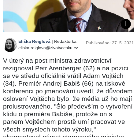
Eliška Reiglová
| Redaktorka
Publikováno: 27. 5. 2021
eliska.reiglova@zivotvcesku.cz
V úterý na post ministra zdravotnictví
rezignoval Petr Arenberger (62) a na pozici
se ve středu oficiálně vrátil Adam Vojtěch
(34). Premiér Andrej Babiš (66) na tiskové
konferenci po jmenování uvedl, že důvodem
oslovení Vojtěcha bylo, že média už ho mají
prolustrovaného. "Šlo především o vytvoření
klidu o premiéra Babiše, protože on s
panem Vojtěchem prostě umí pracovat ve
všech smyslech tohoto výroku,"
okomentoval návrat staronového ministra