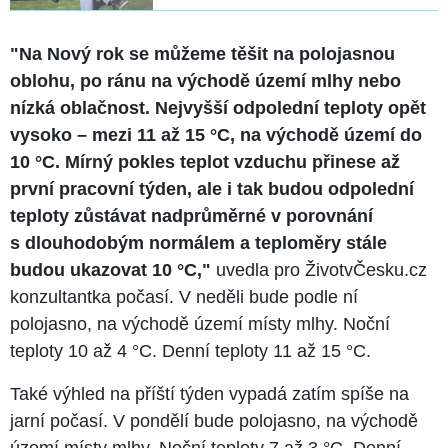
"Na Nový rok se můžeme těšit na polojasnou
oblohu, po ránu na východě území mlhy nebo
nízká oblačnost. Nejvyšší odpolední teploty opět
vysoko – mezi 11 až 15 °C, na východě území do
10 °C. Mírný pokles teplot vzduchu přinese až
první pracovní týden, ale i tak budou odpolední
teploty zůstávat nadprůměrné v porovnání
s dlouhodobým normálem a teploměry stále
budou ukazovat 10 °C,"
uvedla pro ŽivotvČesku.cz
konzultantka počasí. V neděli bude podle ní
polojasno, na východě území místy mlhy. Noční
teploty 10 až 4 °C. Denní teploty 11 až 15 °C.
Také výhled na příští týden vypadá zatím spíše na
jarní počasí. V pondělí bude polojasno, na východě
území místy mlhy. Noční teploty 7 až 3 °C. Denní