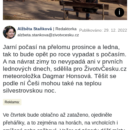
Alžběta Staňková
| Redaktorka
Publikováno: 29. 12. 2022
alzbeta.stankova@zivotvcesku.cz
Jarní počasí na přelomu prosince a ledna,
tak to bude opět po roce vypadat s počasím.
A na návrat zimy to nevypadá ani v prvních
lednových dnech, sdělila pro ŽivotvČesku.cz
meteoroložka Dagmar Honsová. Těšit se
podle ní Češi mohou také na teplou
silvestrovskou noc.
Reklama:
Ve čtvrtek bude oblačno až zataženo, ojediněle
přeháňky, a to zejména na horách, na vrcholcích i