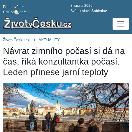
8. srpna 2026
Předpověd >
Svátek slaví:
Soběslav
DNES:
23.5°C
ŽivotvČesku.cz
AKTUALITY
Návrat zimního počasí si dá na
čas, říká konzultantka počasí.
Leden přinese jarní teploty