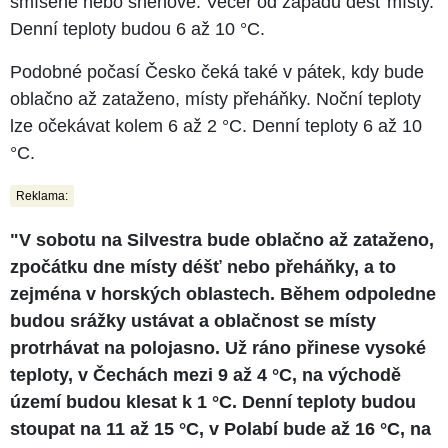
smíšené nebo sněhové. Večer od západu déšť místy.
Denní teploty budou 6 až 10 °C.
Podobné počasí Česko čeká také v pátek, kdy bude
oblačno až zataženo, místy přeháňky. Noční teploty
lze očekávat kolem 6 až 2 °C. Denní teploty 6 až 10
°C.
Reklama:
"V sobotu na Silvestra bude oblačno až zataženo,
zpočátku dne místy déšť nebo přeháňky, a to
zejména v horských oblastech. Během odpoledne
budou srážky ustávat a oblačnost se místy
protrhávat na polojasno. Už ráno přinese vysoké
teploty, v Čechách mezi 9 až 4 °C, na východě
území budou klesat k 1 °C. Denní teploty budou
stoupat na 11 až 15 °C, v Polabí bude až 16 °C, na