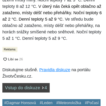
teploty 8 až 12 °C.
V úterý nás čeká opět oblačno až
zataženo, místy déšť nebo přeháňky. Noční teploty 6
až 2 °C. Denní teploty 5 až 9 °C.
Ve středu bude
oblačno až zataženo, místy déšť nebo přeháňky, na
horách srážky smíšené nebo sněhové. Noční teploty
5 až 1 °C. Denní teploty 5 až 9 °C.
Reklama:
Diskutujme slušně.
Pravidla diskuze
na portálu
ŽivotvČesku.cz.
Vstup do diskuze
4
#Dagmar Honsová
#Leden
#Meteoroložka
#Počasí