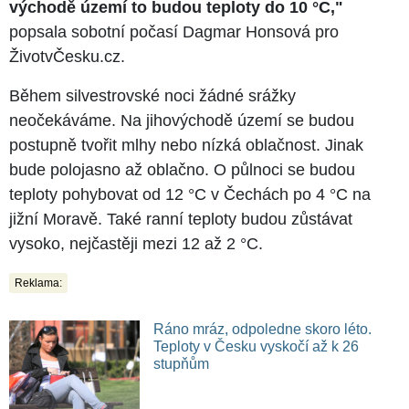
východě území to budou teploty do 10 °C,"
popsala sobotní počasí Dagmar Honsová pro
ŽivotvČesku.cz.
Během silvestrovské noci žádné srážky
neočekáváme. Na jihovýchodě území se budou
postupně tvořit mlhy nebo nízká oblačnost. Jinak
bude polojasno až oblačno. O půlnoci se budou
teploty pohybovat od 12 °C v Čechách po 4 °C na
jižní Moravě. Také ranní teploty budou zůstávat
vysoko, nejčastěji mezi 12 až 2 °C.
Reklama:
Ráno mráz, odpoledne skoro léto.
Teploty v Česku vyskočí až k 26
stupňům