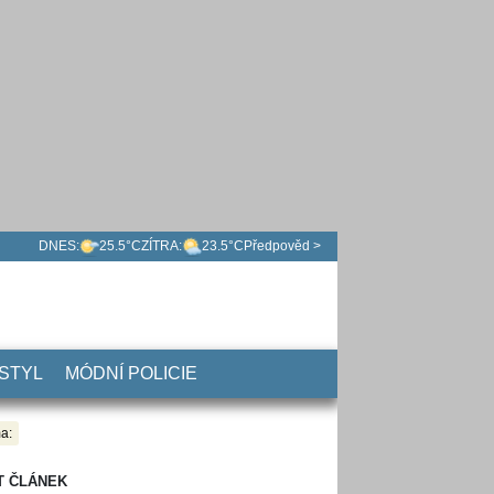
DNES:
25.5°C
ZÍTRA:
23.5°C
Předpověd >
 STYL
MÓDNÍ POLICIE
a:
T ČLÁNEK