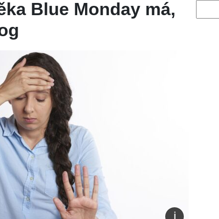
věka Blue Monday má,
Vyhled
log