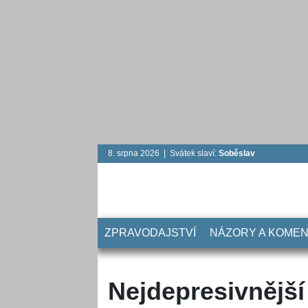
8. srpna 2026 | Svátek slaví:
Soběslav
ZPRAVODAJSTVÍ
NÁZORY A KOME
Nejdepresivnější 