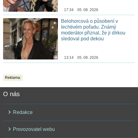
17:34 05. 08. 2026
Belohorcová o působení v
lechtivém pořadu. Známý
moderátor přiznal, že ji dírkou
sledoval pod dekou
13:14 05. 08. 2026
Reklama:
O nás
Redakce
Provozovatel webu