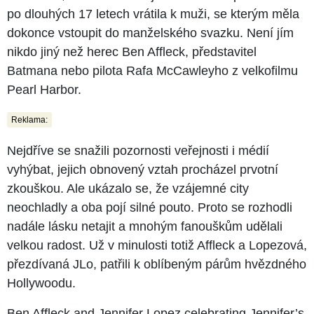
po dlouhých 17 letech vrátila k muži, se kterým měla
dokonce vstoupit do manželského svazku. Není jím
nikdo jiný než herec Ben Affleck, představitel
Batmana nebo pilota Rafa McCawleyho z velkofilmu
Pearl Harbor.
Reklama:
Nejdříve se snažili pozornosti veřejnosti i médií
vyhýbat, jejich obnovený vztah procházel prvotní
zkouškou. Ale ukázalo se, že vzájemné city
neochladly a oba pojí silné pouto. Proto se rozhodli
nadále lásku netajit a mnohým fanouškům udělali
velkou radost. Už v minulosti totiž Affleck a Lopezová,
přezdívaná JLo, patřili k oblíbeným párům hvězdného
Hollywoodu.
Ben Affleck and Jennifer Lopez celebrating Jennifer’s