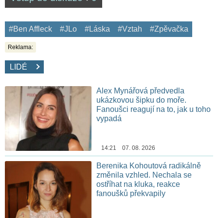
#Ben Affleck
#JLo
#Láska
#Vztah
#Zpěvačka
Reklama:
LIDÉ
Alex Mynářová předvedla
ukázkovou šipku do moře.
Fanoušci reagují na to, jak u toho
vypadá
14:21 07. 08. 2026
Berenika Kohoutová radikálně
změnila vzhled. Nechala se
ostříhat na kluka, reakce
fanoušků překvapily