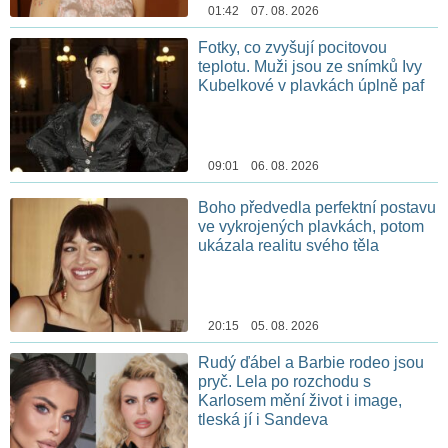
01:42 07. 08. 2026
Fotky, co zvyšují pocitovou
teplotu. Muži jsou ze snímků Ivy
Kubelkové v plavkách úplně paf
09:01 06. 08. 2026
Boho předvedla perfektní postavu
ve vykrojených plavkách, potom
ukázala realitu svého těla
20:15 05. 08. 2026
Rudý ďábel a Barbie rodeo jsou
pryč. Lela po rozchodu s
Karlosem mění život i image,
tleská jí i Sandeva