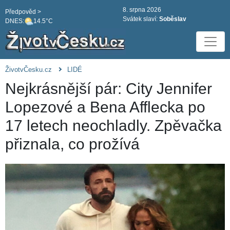
8. srpna 2026
Předpověd >
Svátek slaví:
Soběslav
DNES:
14.5°C
ŽivotvČesku.cz
LIDÉ
Nejkrásnější pár: City Jennifer
Lopezové a Bena Afflecka po
17 letech neochladly. Zpěvačka
přiznala, co prožívá