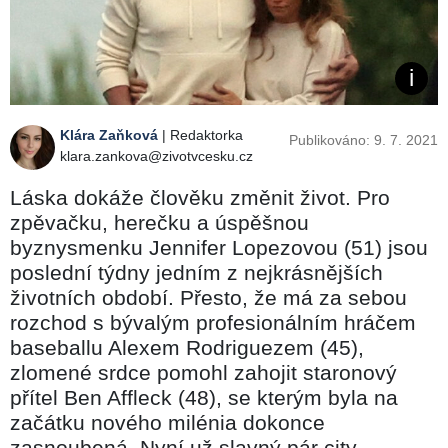
Klára Zaňková
| Redaktorka
Publikováno: 9. 7. 2021
klara.zankova@zivotvcesku.cz
Láska dokáže člověku změnit život. Pro
zpěvačku, herečku a úspěšnou
byznysmenku Jennifer Lopezovou (51) jsou
poslední týdny jedním z nejkrásnějších
životních období. Přesto, že má za sebou
rozchod s bývalým profesionálním hráčem
baseballu Alexem Rodriguezem (45),
zlomené srdce pomohl zahojit staronový
přítel Ben Affleck (48), se kterým byla na
začátku nového milénia dokonce
zasnoubená. Nyní už slavný pár city