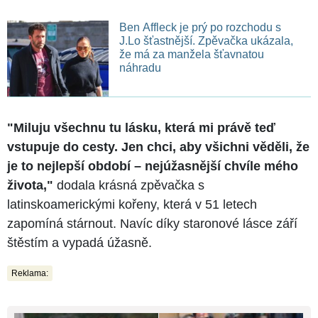
Ben Affleck je prý po rozchodu s
J.Lo šťastnější. Zpěvačka ukázala,
že má za manžela šťavnatou
náhradu
"Miluju všechnu tu lásku, která mi právě teď
vstupuje do cesty. Jen chci, aby všichni věděli, že
je to nejlepší období – nejúžasnější chvíle mého
života,"
dodala krásná zpěvačka s
latinskoamerickými kořeny, která v 51 letech
zapomíná stárnout. Navíc díky staronové lásce září
štěstím a vypadá úžasně.
Reklama: