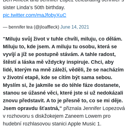
sister Linda’s 50th birthday.
pic.twitter.com/maJfobyXuC
— bennifer tea (@jloaffleck)
June 14, 2021
"Miluju svůj život v tuhle chvíli, miluju, co dělám.
Miluju to, kde jsem. A miluju tu osobu, která se
vyvíjí a jíž se postupně stávám. A tahle radost,
štěstí a láska mě vždycky inspiruje. Chci, aby
lidé, kterým na mně záleží, věděli, že se nacházím
v životní etapě, kde se cítím být sama sebou.
Myslím si, že jakmile se do téhle fáze dostanete,
stanou se úžasné věci, které jste si už nedokázali
znovu představit. A to je přesně to, co se mi děje.
Jsem opravdu šťastná,"
přiznala Jennifer Lopezová
v rozhovoru s diskžokejem Zaneem Lowem pro
hudební rozhlasovou stanici Apple Music 1.