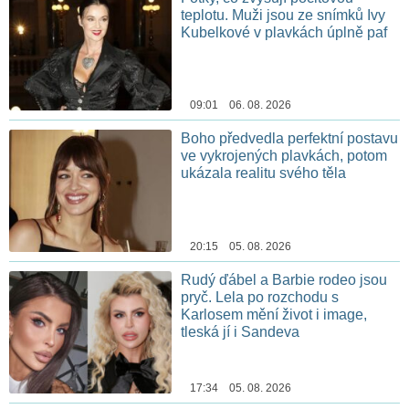
teplotu. Muži jsou ze snímků Ivy
Kubelkové v plavkách úplně paf
09:01 06. 08. 2026
Boho předvedla perfektní postavu
ve vykrojených plavkách, potom
ukázala realitu svého těla
20:15 05. 08. 2026
Rudý ďábel a Barbie rodeo jsou
pryč. Lela po rozchodu s
Karlosem mění život i image,
tleská jí i Sandeva
17:34 05. 08. 2026