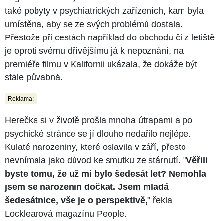
také pobyty v psychiatrických zařízeních, kam byla
umístěna, aby se ze svých problémů dostala.
Přestože při cestách například do obchodu či z letiště
je oproti svému dřívějšímu já k nepoznání, na
premiéře filmu v Kalifornii ukázala, že dokáže být
stále půvabná.
Reklama:
Herečka si v životě prošla mnoha útrapami a po
psychické stránce se jí dlouho nedařilo nejlépe.
Kulaté narozeniny, které oslavila v září, přesto
nevnímala jako důvod ke smutku ze stárnutí. "
Věřili
byste tomu, že už mi bylo šedesát let? Nemohla
jsem se narozenin dočkat. Jsem mladá
šedesátnice, vše je o perspektivě,
" řekla
Locklearová magazínu People.