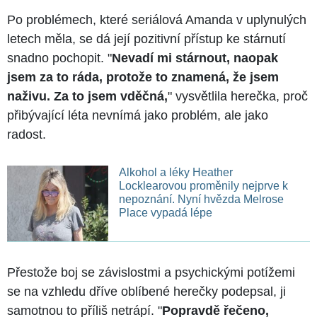
Po problémech, které seriálová Amanda v uplynulých
letech měla, se dá její pozitivní přístup ke stárnutí
snadno pochopit. "
Nevadí mi stárnout, naopak
jsem za to ráda, protože to znamená, že jsem
naživu. Za to jsem vděčná,
" vysvětlila herečka, proč
přibývající léta nevnímá jako problém, ale jako
radost.
Alkohol a léky Heather
Locklearovou proměnily nejprve k
nepoznání. Nyní hvězda Melrose
Place vypadá lépe
Přestože boj se závislostmi a psychickými potížemi
se na vzhledu dříve oblíbené herečky podepsal, ji
samotnou to příliš netrápí. "
Popravdě řečeno,