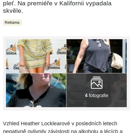
pleť. Na premiéře v Kalifornii vypadala
skvěle.
Reklama:
4
fotografie
Vzhled Heather Locklearové v posledních letech
negativně ovlivnily závislosti na alkoholu a lécích a