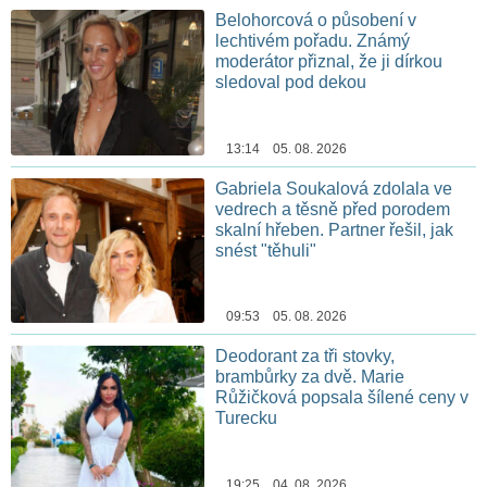
Belohorcová o působení v
lechtivém pořadu. Známý
moderátor přiznal, že ji dírkou
sledoval pod dekou
13:14 05. 08. 2026
Gabriela Soukalová zdolala ve
vedrech a těsně před porodem
skalní hřeben. Partner řešil, jak
snést "těhuli"
09:53 05. 08. 2026
Deodorant za tři stovky,
brambůrky za dvě. Marie
Růžičková popsala šílené ceny v
Turecku
19:25 04. 08. 2026