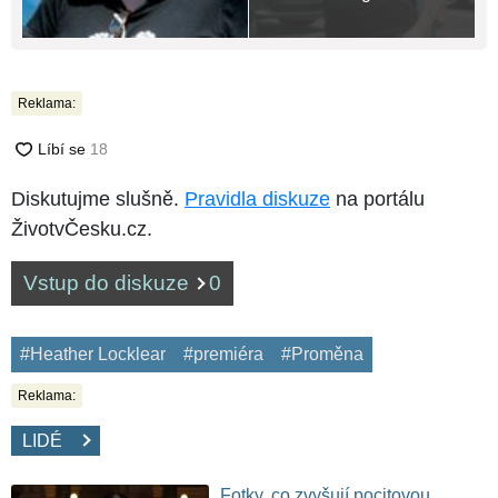
Reklama:
Diskutujme slušně.
Pravidla diskuze
na portálu
ŽivotvČesku.cz.
Vstup do diskuze
0
#Heather Locklear
#premiéra
#Proměna
Reklama:
LIDÉ
Fotky, co zvyšují pocitovou