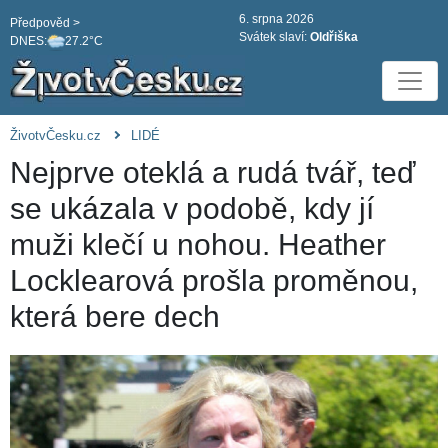
6. srpna 2026
Předpověd >
Svátek slaví:
Oldřiška
DNES:
27.2°C
ŽivotvČesku.cz
LIDÉ
Nejprve oteklá a rudá tvář, teď
se ukázala v podobě, kdy jí
muži klečí u nohou. Heather
Locklearová prošla proměnou,
která bere dech