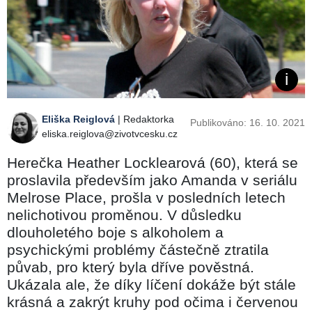
Eliška Reiglová
| Redaktorka
Publikováno: 16. 10. 2021
eliska.reiglova@zivotvcesku.cz
Herečka Heather Locklearová (60), která se
proslavila především jako Amanda v seriálu
Melrose Place, prošla v posledních letech
nelichotivou proměnou. V důsledku
dlouholetého boje s alkoholem a
psychickými problémy částečně ztratila
půvab, pro který byla dříve pověstná.
Ukázala ale, že díky líčení dokáže být stále
krásná a zakrýt kruhy pod očima i červenou