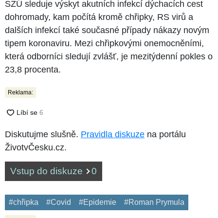
SZÚ sleduje výskyt akutních infekcí dýchacích cest
dohromady, kam počítá kromě chřipky, RS virů a
dalších infekcí také současné případy nákazy novým
tipem koronaviru. Mezi chřipkovými onemocněními,
která odborníci sledují zvlášť, je mezitýdenní pokles o
23,8 procenta.
Reklama:
Diskutujme slušně.
Pravidla diskuze
na portálu
ŽivotvČesku.cz.
Vstup do diskuze
0
#chřipka
#Covid
#Epidemie
#Roman Prymula