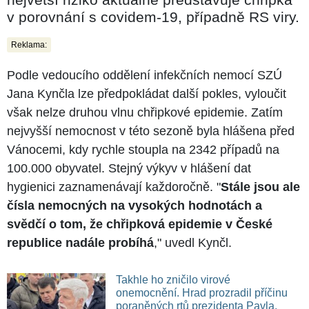
v porovnání s covidem-19, případně RS viry.
Reklama:
Podle vedoucího oddělení infekčních nemocí SZÚ
Jana Kynčla lze předpokládat další pokles, vyloučit
však nelze druhou vlnu chřipkové epidemie. Zatím
nejvyšší nemocnost v této sezoně byla hlášena před
Vánocemi, kdy rychle stoupla na 2342 případů na
100.000 obyvatel. Stejný výkyv v hlášení dat
hygienici zaznamenávají každoročně. "
Stále jsou ale
čísla nemocných na vysokých hodnotách a
svědčí o tom, že chřipková epidemie v České
republice nadále probíhá
," uvedl Kynčl.
Takhle ho zničilo virové
onemocnění. Hrad prozradil příčinu
poraněných rtů prezidenta Pavla.