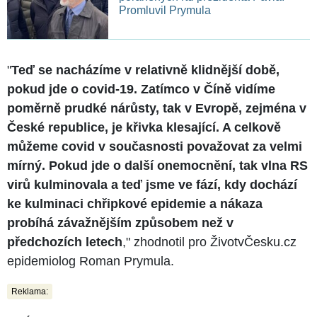
Promluvil Prymula
"
Teď se nacházíme v relativně klidnější době,
pokud jde o covid-19. Zatímco v Číně vidíme
poměrně prudké nárůsty, tak v Evropě, zejména v
České republice, je křivka klesající. A celkově
můžeme covid v současnosti považovat za velmi
mírný. Pokud jde o další onemocnění, tak vlna RS
virů kulminovala a teď jsme ve fází, kdy dochází
ke kulminaci chřipkové epidemie a nákaza
probíhá závažnějším způsobem než v
předchozích letech
," zhodnotil pro ŽivotvČesku.cz
epidemiolog Roman Prymula.
Reklama: