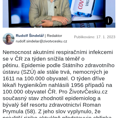
Rudolf Šindelář
| Redaktor
Publikováno: 17. 1. 2023
rudolf.sindelar@zivotvcesku.cz
Nemocnost akutními respiračními infekcemi
se v ČR za týden snížila téměř o
pětinu. Epidemie podle Státního zdravotního
ústavu (SZÚ) ale stále trvá, nemocných je
1611 na 100.000 obyvatel. O týden dříve
lékaři hygienikům nahlásili 1956 případů na
100.000 obyvatel ČR. Pro ŽivotvČesku.cz
současný stav zhodnotil epidemiolog a
bývalý šéf resortu zdravotnictví Roman
Prymula (58). Z jeho slov vyplynulo, že
největší riziko aktuálně představuje chřipka