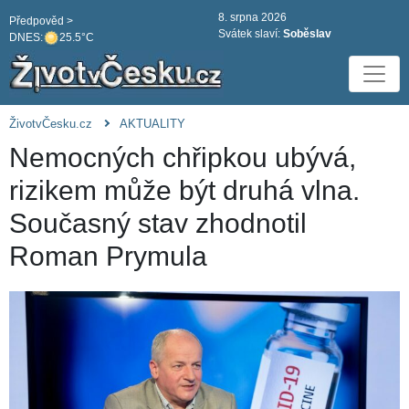
8. srpna 2026
Předpověd >
Svátek slaví:
Soběslav
DNES:
25.5°C
ŽivotvČesku.cz
AKTUALITY
Nemocných chřipkou ubývá,
rizikem může být druhá vlna.
Současný stav zhodnotil
Roman Prymula