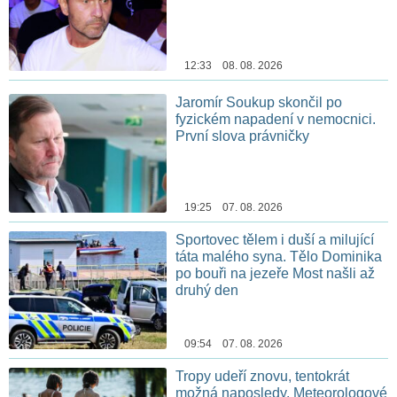
12:33 08. 08. 2026
Jaromír Soukup skončil po
fyzickém napadení v nemocnici.
První slova právničky
19:25 07. 08. 2026
Sportovec tělem i duší a milující
táta malého syna. Tělo Dominika
po bouři na jezeře Most našli až
druhý den
09:54 07. 08. 2026
Tropy udeří znovu, tentokrát
možná naposledy. Meteorologové