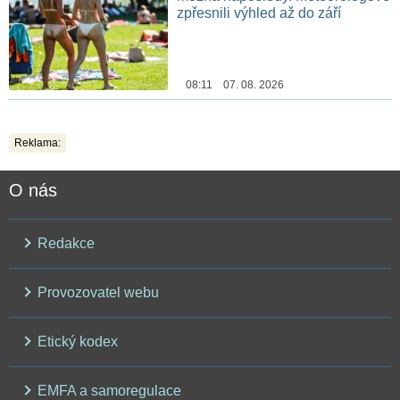
zpřesnili výhled až do září
08:11 07. 08. 2026
Reklama:
O nás
Redakce
Provozovatel webu
Etický kodex
EMFA a samoregulace