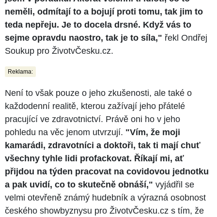
neměli, odmítají to a bojují proti tomu, tak jim to
teda nepřeju. Je to docela drsné. Když vás to
sejme opravdu naostro, tak je to síla,"
řekl Ondřej
Soukup pro ŽivotvČesku.cz.
Reklama:
Není to však pouze o jeho zkušenosti, ale také o
každodenní realitě, kterou zažívají jeho přátelé
pracující ve zdravotnictví. Právě oni ho v jeho
pohledu na věc jenom utvrzují.
"Vím, že moji
kamarádi, zdravotníci a doktoři, tak ti mají chuť
všechny tyhle lidi profackovat. Říkají mi, ať
přijdou na týden pracovat na covidovou jednotku
a pak uvidí, co to skutečně obnáší,"
vyjádřil se
velmi otevřeně známý hudebník a výrazná osobnost
českého showbyznysu pro ŽivotvČesku.cz s tím, že