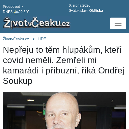
6. srpna 2026
Předpověd >
Svátek slaví:
Oldřiška
DNES:
22.5°C
ŽivotvČesku.cz
LIDÉ
Nepřeju to těm hlupákům, kteří
covid neměli. Zemřeli mi
kamarádi i příbuzní, říká Ondřej
Soukup