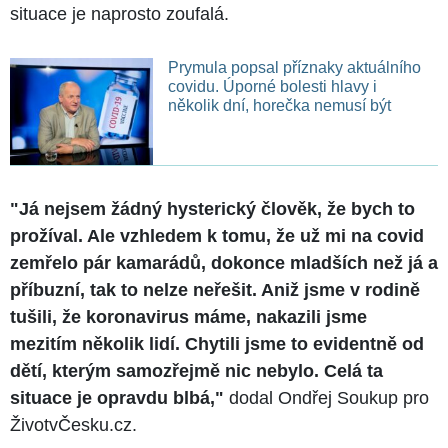
situace je naprosto zoufalá.
Prymula popsal příznaky aktuálního
covidu. Úporné bolesti hlavy i
několik dní, horečka nemusí být
"Já nejsem žádný hysterický člověk, že bych to
prožíval. Ale vzhledem k tomu, že už mi na covid
zemřelo pár kamarádů, dokonce mladších než já a
příbuzní, tak to nelze neřešit. Aniž jsme v rodině
tušili, že koronavirus máme, nakazili jsme
mezitím několik lidí. Chytili jsme to evidentně od
dětí, kterým samozřejmě nic nebylo. Celá ta
situace je opravdu blbá,"
dodal Ondřej Soukup pro
ŽivotvČesku.cz.