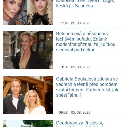
Karlosem mění život i image,
tleská jí i Sandeva
17:34 05. 08. 2026
Belohorcová o působení v
lechtivém pořadu. Známý
moderátor přiznal, že ji dírkou
sledoval pod dekou
13:14 05. 08. 2026
Gabriela Soukalová zdolala ve
vedrech a těsně před porodem
skalní hřeben. Partner řešil, jak
snést "těhuli"
09:53 05. 08. 2026
Deodorant za tři stovky,