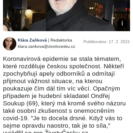
Klára Zaňková
| Redaktorka
Publikováno: 17. 2. 2021
klara.zankova@zivotvcesku.cz
Koronavirová epidemie se stala tématem,
které rozděluje českou společnost. Někteří
zpochybňují apely odborníků a odmítají
přijmout vážnost situace, na kterou
poukazuje čím dál tím víc věcí. Opačným
případem je hudební skladatel Ondřej
Soukup (69), který má kromě svého názoru
také osobní zkušenost s onemocněním
covid-19. "Je to docela drsné. Když vás to
sejme opravdu naostro, tak je to síla,"
vyjádřil se pro ŽivotvČesku.cz.