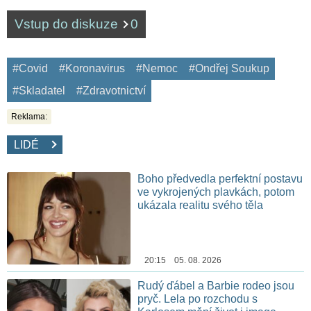
Vstup do diskuze
0
#Covid
#Koronavirus
#Nemoc
#Ondřej Soukup
#Skladatel
#Zdravotnictví
Reklama:
LIDÉ
Boho předvedla perfektní postavu
ve vykrojených plavkách, potom
ukázala realitu svého těla
20:15 05. 08. 2026
Rudý ďábel a Barbie rodeo jsou
pryč. Lela po rozchodu s