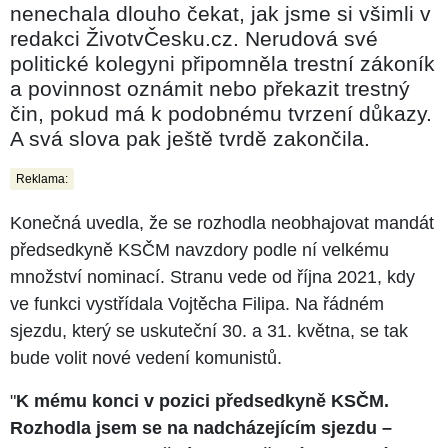
nenechala dlouho čekat, jak jsme si všimli v
redakci ŽivotvČesku.cz. Nerudová své
politické kolegyni připomněla trestní zákoník
a povinnost oznámit nebo překazit trestný
čin, pokud má k podobnému tvrzení důkazy.
A svá slova pak ještě tvrdě zakončila.
Reklama:
Konečná uvedla, že se rozhodla neobhajovat mandát
předsedkyně KSČM navzdory podle ní velkému
množství nominací. Stranu vede od října 2021, kdy
ve funkci vystřídala Vojtěcha Filipa. Na řádném
sjezdu, který se uskuteční 30. a 31. května, se tak
bude volit nové vedení komunistů.
"
K mému konci v pozici předsedkyně KSČM.
Rozhodla jsem se na nadcházejícím sjezdu –