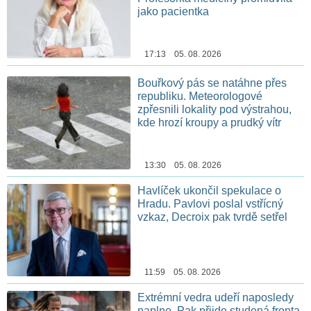
jako pacientka
17:13 05. 08. 2026
Bouřkový pás se natáhne přes
republiku. Meteorologové
zpřesnili lokality pod výstrahou,
kde hrozí kroupy a prudký vítr
13:30 05. 08. 2026
Havlíček ukončil spekulace o
Hradu. Pavlovi poslal vstřícný
vzkaz, Decroix pak tvrdě setřel
11:59 05. 08. 2026
Extrémní vedra udeří naposledy
naplno. Pak přijde studená fronta,