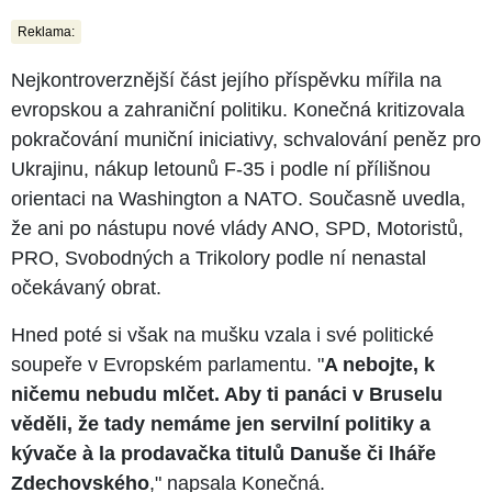
Reklama:
Nejkontroverznější část jejího příspěvku mířila na
evropskou a zahraniční politiku. Konečná kritizovala
pokračování muniční iniciativy, schvalování peněz pro
Ukrajinu, nákup letounů F-35 i podle ní přílišnou
orientaci na Washington a NATO. Současně uvedla,
že ani po nástupu nové vlády ANO, SPD, Motoristů,
PRO, Svobodných a Trikolory podle ní nenastal
očekávaný obrat.
Hned poté si však na mušku vzala i své politické
soupeře v Evropském parlamentu. "
A nebojte, k
ničemu nebudu mlčet. Aby ti panáci v Bruselu
věděli, že tady nemáme jen servilní politiky a
kývače à la prodavačka titulů Danuše či lháře
Zdechovského
," napsala Konečná.