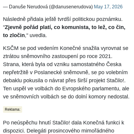
— Danuše Nerudová (@danusenerudova)
May 17, 2026
Následně přidala ještě tvrdší politickou poznámku.
"
Zjevně pořád platí, co komunista, to lež, co čin,
to zločin
," uvedla.
KSČM se pod vedením Konečné snažila vyrovnat se
ztrátou sněmovního zastoupení po roce 2021.
Strana, která byla od vzniku samostatného Česka
nepřetržitě v Poslanecké sněmovně, se po volebním
debaklu pokusila o návrat přes širší projekt Stačilo!.
Ten uspěl ve volbách do Evropského parlamentu, ale
ve sněmovních volbách se do dolní komory nedostal.
Reklama:
Po neúspěchu hnutí Stačilo! dala Konečná funkci k
dispozici. Delegáti prosincového mimořádného