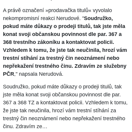
A právě označení »prodavačka titulů« vyvolalo
nekompromisní reakci Nerudové. "
Soudružko,
pokud máte důkazy o prodeji titulů, tak jste měla
konat svoji občanskou povinnost dle par. 367 a
368 trestního zákoníku a kontaktovat policii.
Vzhledem k tomu, že jste tak neučinila, hrozí vám
trestní stíhání za trestný čin neoznámení nebo
nepřekažení trestného činu. Zdravím ze služebny
PČR
," napsala Nerudová.
Soudružko, pokud máte důkazy o prodeji titulů, tak
jste měla konat svoji občanskou povinnost dle par.
367 a 368 TZ a kontaktovat policii. Vzhledem k tomu,
že jste tak neučinila, hrozí vám trestní stíhání za
trestný čin neoznámení nebo nepřekažení trestného
činu. Zdravím ze…