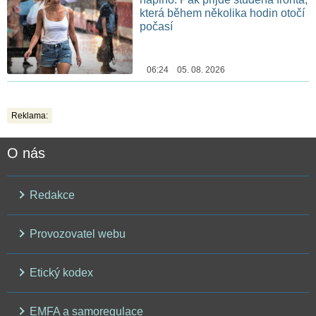
která během několika hodin otočí
počasí
06:24 05. 08. 2026
Reklama:
O nás
Redakce
Provozovatel webu
Etický kodex
EMFA a samoregulace