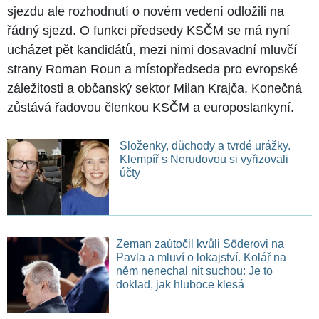
sjezdu ale rozhodnutí o novém vedení odložili na
řádný sjezd. O funkci předsedy KSČM se má nyní
ucházet pět kandidátů, mezi nimi dosavadní mluvčí
strany Roman Roun a místopředseda pro evropské
záležitosti a občanský sektor Milan Krajča. Konečná
zůstává řadovou členkou KSČM a europoslankyní.
Složenky, důchody a tvrdé urážky.
Klempíř s Nerudovou si vyřizovali
účty
Zeman zaútočil kvůli Söderovi na
Pavla a mluví o lokajství. Kolář na
něm nenechal nit suchou: Je to
doklad, jak hluboce klesá