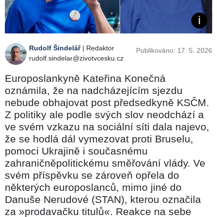
Rudolf Šindelář
| Redaktor
Publikováno: 17. 5. 2026
rudolf.sindelar@zivotvcesku.cz
Europoslankyně Kateřina Konečná
oznámila, že na nadcházejícím sjezdu
nebude obhajovat post předsedkyně KSČM.
Z politiky ale podle svých slov neodchází a
ve svém vzkazu na sociální síti dala najevo,
že se hodlá dál vymezovat proti Bruselu,
pomoci Ukrajině i současnému
zahraničněpolitickému směřování vlády. Ve
svém příspěvku se zároveň opřela do
některých europoslanců, mimo jiné do
Danuše Nerudové (STAN), kterou označila
za »prodavačku titulů«. Reakce na sebe