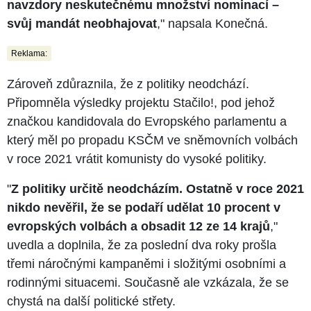
navzdory neskutečnému množství nominací –
svůj mandát neobhajovat
," napsala Konečná.
Reklama:
Zároveň zdůraznila, že z politiky neodchází.
Připomněla výsledky projektu Stačilo!, pod jehož
značkou kandidovala do Evropského parlamentu a
který měl po propadu KSČM ve sněmovních volbách
v roce 2021 vrátit komunisty do vysoké politiky.
"
Z politiky určitě neodcházím. Ostatně v roce 2021
nikdo nevěřil, že se podaří udělat 10 procent v
evropských volbách a obsadit 12 ze 14 krajů
,"
uvedla a doplnila, že za poslední dva roky prošla
třemi náročnými kampaněmi i složitými osobními a
rodinnými situacemi. Současně ale vzkázala, že se
chystá na další politické střety.