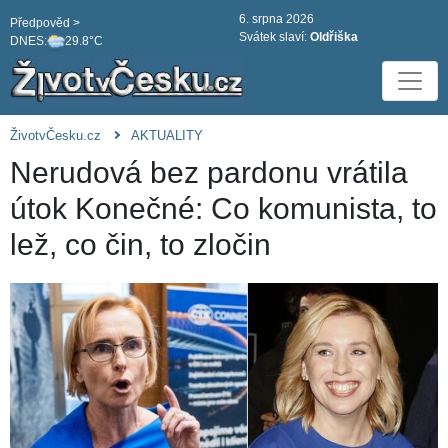
6. srpna 2026
Předpověd >
Svátek slaví:
Oldřiška
DNES:
29.8°C
ŽivotvČesku.cz
AKTUALITY
Nerudová bez pardonu vrátila
útok Konečné: Co komunista, to
lež, co čin, to zločin