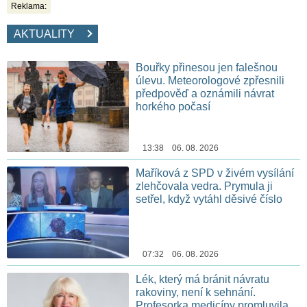
Reklama:
AKTUALITY
Bouřky přinesou jen falešnou
úlevu. Meteorologové zpřesnili
předpověď a oznámili návrat
horkého počasí
13:38 06. 08. 2026
Maříková z SPD v živém vysílání
zlehčovala vedra. Prymula ji
setřel, když vytáhl děsivé číslo
07:32 06. 08. 2026
Lék, který má bránit návratu
rakoviny, není k sehnání.
Profesorka medicíny promluvila