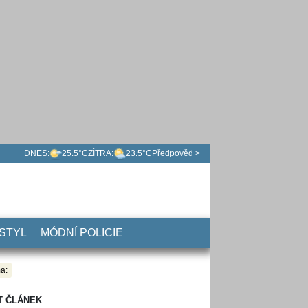
DNES:
25.5°C
ZÍTRA:
23.5°C
Předpověd >
 STYL
MÓDNÍ POLICIE
a:
T ČLÁNEK