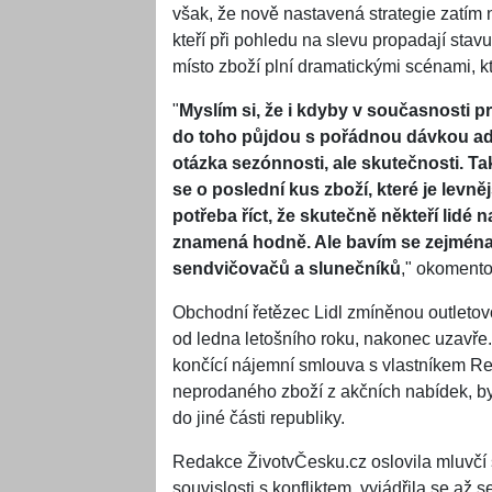
však, že nově nastavená strategie zatím 
kteří při pohledu na slevu propadají stavu
místo zboží plní dramatickými scénami, k
"
Myslím si, že i kdyby v současnosti p
do toho půjdou s pořádnou dávkou adren
otázka sezónnosti, ale skutečnosti. Ta
se o poslední kus zboží, které je levně
potřeba říct, že skutečně někteří lidé
znamená hodně. Ale bavím se zejména 
sendvičovačů a slunečníků
," okomento
Obchodní řetězec Lidl zmíněnou outletov
od ledna letošního roku, nakonec uzavře
končící nájemní smlouva s vlastníkem Ret
neprodaného zboží z akčních nabídek, by 
do jiné části republiky.
Redakce ŽivotvČesku.cz oslovila mluvčí 
souvislosti s konfliktem, vyjádřila se až