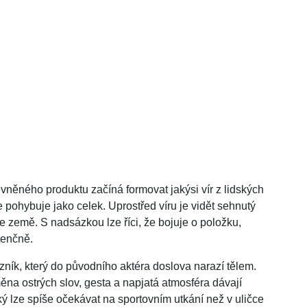
evněného produktu začíná formovat jakýsi vír z lidských
e pohybuje jako celek. Uprostřed víru je vidět sehnutý
ze země. S nadsázkou lze říci, že bojuje o položku,
stenčně.
zník, který do původního aktéra doslova narazí tělem.
ěna ostrých slov, gesta a napjatá atmosféra dávají
ký lze spíše očekávat na sportovním utkání než v uličce