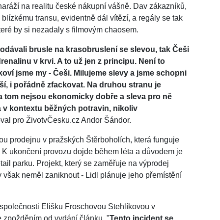
naráží na realitu české nákupní vášně. Dav zákazníků,
 blízkému transu, evidentně dál vítězí, a regály se tak
teré by si nezadaly s filmovým chaosem.
rodávali brusle na krasobruslení se slevou, tak Češi
alinu v krvi. A to už jen z principu. Není to
koví jsme my - Češi. Milujeme slevy a jsme schopni
jší, i pořádně zfackovat. Na druhou stranu je
 na tom nejsou ekonomicky dobře a sleva pro ně
v kontextu běžných potravin, nikoliv
val pro ŽivotvČesku.cz Andor Šándor.
ou prodejnu v pražských Štěrboholích, která funguje
. K ukončení provozu dojde během léta a důvodem je
ail parku. Projekt, který se zaměřuje na výprodej
však neměl zaniknout - Lidl plánuje jeho přemístění
společnosti Elišku Froschovou Stehlíkovou v
 se zpožděním od vydání článku. "
Tento incident se