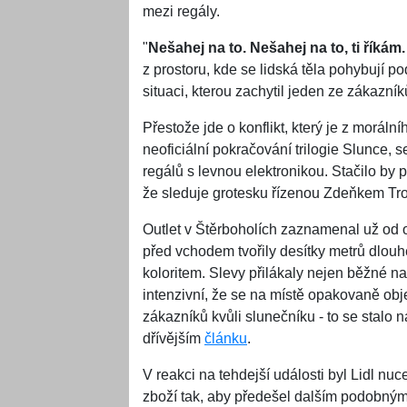
mezi regály.
"
Nešahej na to. Nešahej na to, ti říkám
z prostoru, kde se lidská těla pohybují po
situaci, kterou zachytil jeden ze zákazní
Přestože jde o konflikt, který je z morál
neoficiální pokračování trilogie Slunce, 
regálů s levnou elektronikou. Stačilo by
že sleduje grotesku řízenou Zdeňkem Tr
Outlet v Štěrboholích zaznamenal už od 
před vchodem tvořily desítky metrů dlouh
koloritem. Slevy přilákaly nejen běžné na
intenzivní, že se na místě opakovaně obje
zákazníků kvůli slunečníku - to se stalo
dřívějším
článku
.
V reakci na tehdejší události byl Lidl nu
zboží tak, aby předešel dalším podobný