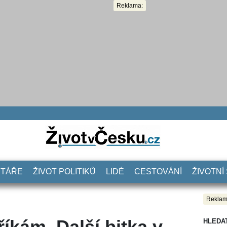
Reklama:
NTÁŘE
ŽIVOT POLITIKŮ
LIDÉ
CESTOVÁNÍ
ŽIVOTNÍ
Reklam
říkám. Další bitka v
HLEDA