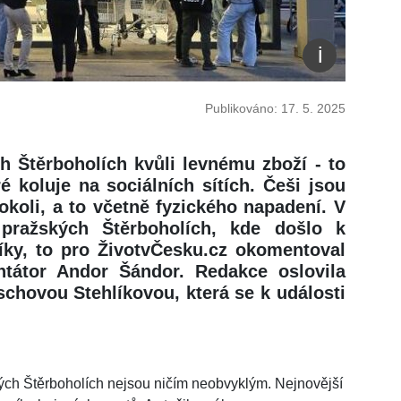
Publikováno: 17. 5. 2025
ch Štěrboholích kvůli levnému zboží - to
é koluje na sociálních sítích. Češi jsou
okoli, a to včetně fyzického napadení. V
 pražských Štěrboholích, kde došlo k
íky, to pro ŽivotvČesku.cz okomentoval
tátor Andor Šándor. Redakce oslovila
schovou Stehlíkovou, která se k události
kých Štěrboholích nejsou ničím neobvyklým. Nejnovější