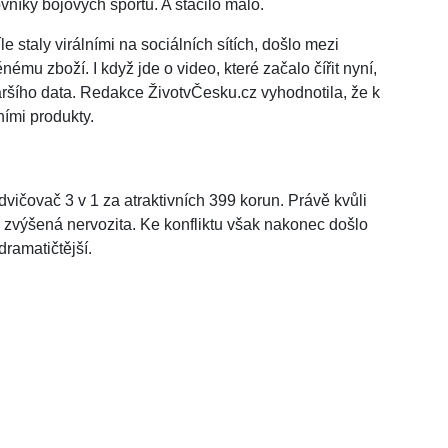
vníky bojových sportů. A stačilo málo.
 staly virálními na sociálních sítích, došlo mezi
ému zboží. I když jde o video, které začalo čířit nyní,
taršího data. Redakce ŽivotvČesku.cz vyhodnotila, že k
ními produkty.
ičovač 3 v 1 za atraktivních 399 korun. Právě kvůli
zvýšená nervozita. Ke konfliktu však nakonec došlo
dramatičtější.