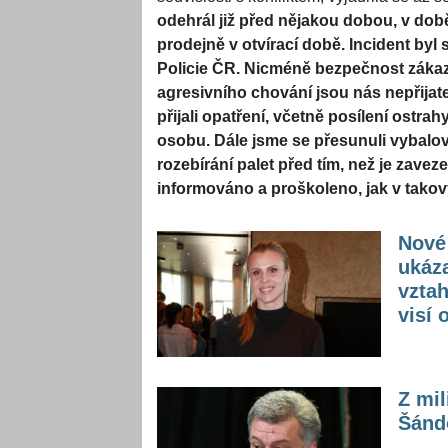
odehrál již před nějakou dobou, v době
prodejně v otvírací době. Incident byl
Policie ČR. Nicméně bezpečnost záka
agresivního chování jsou nás nepřijate
přijali opatření, včetně posílení ost
osobu. Dále jsme se přesunuli vybalo
rozebírání palet před tím, než je zave
informováno a proškoleno, jak v takov
Nové 
ukáza
vzta
visí 
Z mil
Šándo