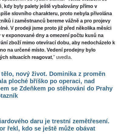
, kdy byly palety ještě vybalovány přímo v
 spíše slovního charakteru, proto nebyla přivolána
zníků i zaměstnanců bereme vážně a pro projevy
lné. V prodeji jsme proto již před několika měsíci
rahy v exponované dny a omezení počtu kusů na
vání zboží mimo otevírací dobu, aby nedocházelo k
zeno na určené místo. Vedení prodejny bylo
ých situacích reagovat
," uvedla.
tělo, nový život. Dominika z proměn
la ploché bříško po operaci, nad
hem se Zdeňkem po stěhování do Prahy
otazník
iardového daru je trestní zemětřesení.
r řekl, kdo se ještě může obávat