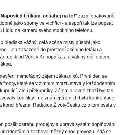
. Naposled ti říkám, nešahej na to!
" zazní opakovaně
dobně jako stromy ve vichřici - alespoň tak lze popsat
ků Lidlu na kameru svého mobilního telefonu.
ního hlediska vážný, celá scéna místy působí jako
seno - jen zasazené do prostředí akčního letáku a
 pár replik od Vency Konopníka a divák by měl dojem,
oškou.
otevření mimořádný zájem zákazníků. První den se
é fronty, které se v zimním mrazu stávaly každodenním
kupující, ale i překupníky. Zájem o levné zboží byl tak
vovaly konflikty - nejznámější z nich byla konfrontace
 na konci března. Redakce ŽivotvČesku.cz o tom psala v
cen posílit ostrahu prodejny a upravit systém doplňování
m incidentům a zachoval běžný chod provozu. Zdá se