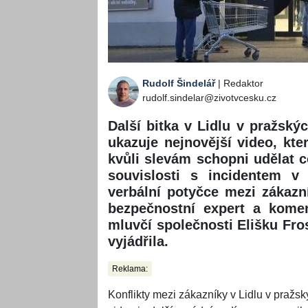
Rudolf Šindelář
| Redaktor
rudolf.sindelar@zivotvcesku.cz
Další bitka v Lidlu v pražský
ukazuje nejnovější video, kter
kvůli slevám schopni udělat c
souvislosti s incidentem v
verbální potyčce mezi zákazn
bezpečnostní expert a komen
mluvčí společnosti Elišku Fro
vyjádřila.
Reklama:
Konflikty mezi zákazníky v Lidlu v pražs