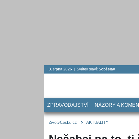
8. srpna 2026 | Svátek slaví:
Soběslav
ZPRAVODAJSTVÍ
NÁZORY A KOME
ŽivotvČesku.cz
AKTUALITY
Nešahej na to, ti 