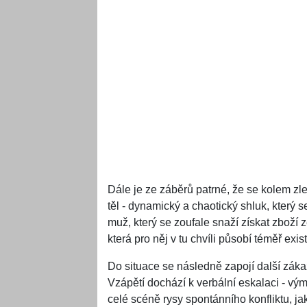
Dále je ze záběrů patrné, že se kolem zl
těl - dynamický a chaotický shluk, který s
muž, který se zoufale snaží získat zboží 
která pro něj v tu chvíli působí téměř exi
Do situace se následně zapojí další záka
Vzápětí dochází k verbální eskalaci - vým
celé scéně rysy spontánního konfliktu, ja