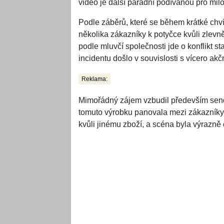
video je další parádní podívanou pro milo
Podle záběrů, které se během krátké chvíle
několika zákazníky k potyčce kvůli zlevněn
podle mluvčí společnosti jde o konflikt s
incidentu došlo v souvislosti s vícero akč
Reklama:
Mimořádný zájem vzbudil především sendv
tomuto výrobku panovala mezi zákazníky 
kvůli jinému zboží, a scéna byla výrazně 