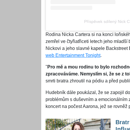
Příspěvek sdílený Nick C
Rodina Nicka Cartera si na konci loňské
zemřel ve čtyřiatřiceti letech jeho mladší 
Nickovi a jeho slavné kapele Backstreet 
web Entertainment Tonight
.
"
Pro mě a mou rodinu to bylo rozhodně
zpracováváme. Nemyslím si, že se z 
smrti bratra zhroutil na pódiu a před publ
Hudebník dále poukázal, že se zapojil do
problémům s duševním a emocionálním zd
koncert na počest Aarona, jež se rovněž 
Bratr
Influ