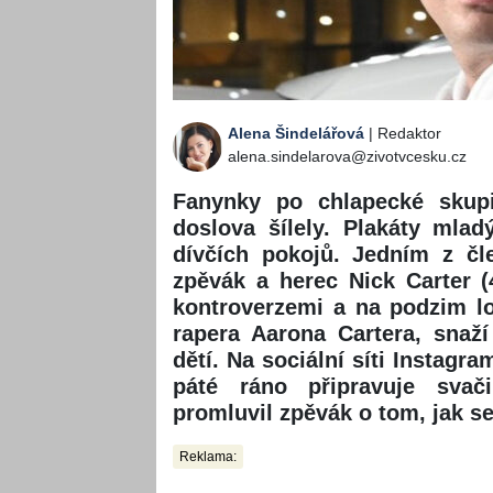
Alena Šindelářová
| Redaktor
alena.sindelarova@zivotvcesku.cz
Fanynky po chlapecké skupi
doslova šílely. Plakáty mla
dívčích pokojů. Jedním z čl
zpěvák a herec Nick Carter (
kontroverzemi a na podzim lo
rapera Aarona Cartera, snaž
dětí. Na sociální síti Instagr
páté ráno připravuje svač
promluvil zpěvák o tom, jak se
Reklama: