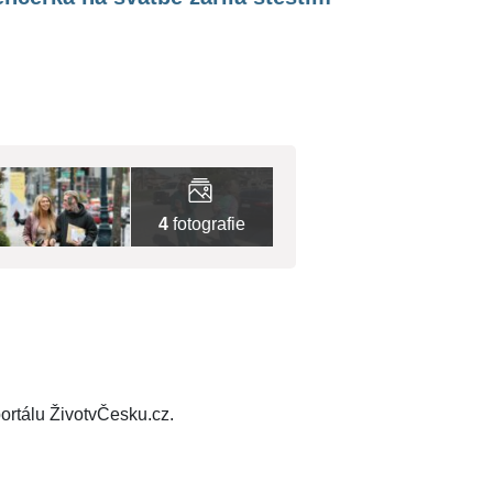
4
fotografie
ortálu ŽivotvČesku.cz.