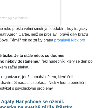
arter (@nickcarter)
ho roku prošla velmi smutným obdobím, kdy tragicky
bratr Aaron Carter, jenž se proslavil právě díky bratru
Boys. Téměř rok od ztráty bratra
promluvil Nick pro
 těžké. Je to stále něco, co dodnes
toho někdy dostaneme
," řekl hudebník, který se den po
ikem začal plakat.
 organizace, jenž pomáhá dětem, které čelí
ravím. S nadací uspořádal Nick v lednu benefiční
potýkal s psychickými problémy.
 Agáty Hanychové se oženil.
encerka na svatbě zářila štěstím