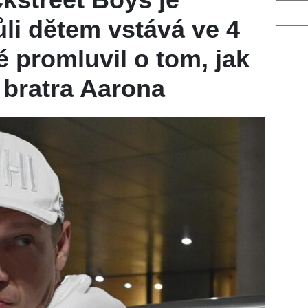
Vyhled
ůli dětem vstává ve 4
é promluvil o tom, jak
u bratra Aarona