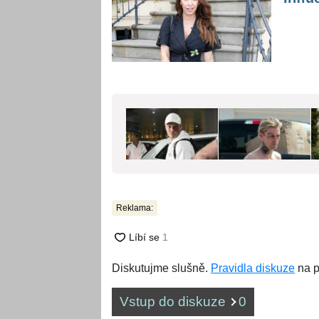
Reklama:
Diskutujme slušně.
Pravidla diskuze
na p
Vstup do diskuze
0