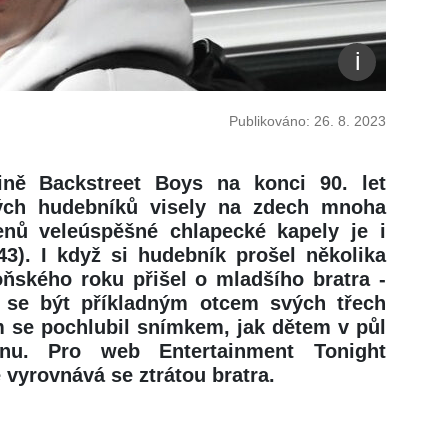
Publikováno: 26. 8. 2023
ně Backstreet Boys na konci 90. let
dých hudebníků visely na zdech mnoha
enů veleúspěšné chlapecké kapely je i
43). I když si hudebník prošel několika
ňského roku přišel o mladšího bratra -
í se být příkladným otcem svých třech
am se pochlubil snímkem, jak dětem v půl
inu. Pro web Entertainment Tonight
 vyrovnává se ztrátou bratra.