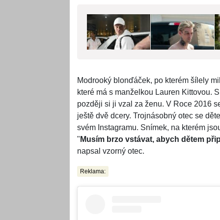
Modrooký blonďáček, po kterém šílely mili
které má s manželkou Lauren Kittovou. S 
později si ji vzal za ženu. V Roce 2016 
ještě dvě dcery. Trojnásobný otec se dě
svém Instagramu. Snímek, na kterém jsou
"
Musím brzo vstávat, abych dětem připrav
napsal vzorný otec.
Reklama: