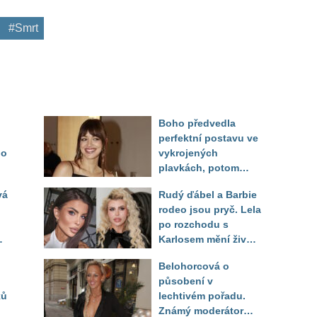
#Smrt
Boho předvedla
perfektní postavu ve
do
vykrojených
plavkách, potom
ukázala realitu svého
vá
Rudý ďábel a Barbie
těla
rodeo jsou pryč. Lela
po rozchodu s
Karlosem mění život i
image, tleská jí i
Belohorcová o
Sandeva
působení v
ků
lechtivém pořadu.
Známý moderátor