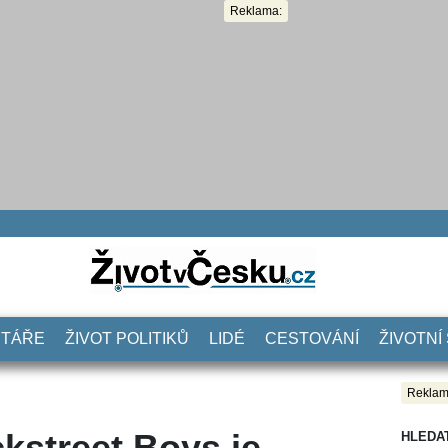
Reklama:
NTÁŘE
ŽIVOT POLITIKŮ
LIDÉ
CESTOVÁNÍ
ŽIVOTNÍ
Reklam
ckstreet Boys je
HLEDA