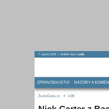
7. srpna 2026 | Svátek slaví:
Lada
ZPRAVODAJSTVÍ
NÁZORY A KOME
ŽivotvČesku.cz
LIDÉ
Nick Carter z Ba