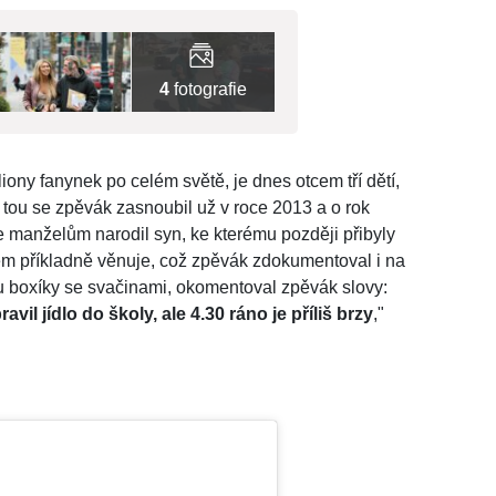
4
fotografie
ony fanynek po celém světě, je dnes otcem tří dětí,
tou se zpěvák zasnoubil už v roce 2013 a o rok
se manželům narodil syn, ke kterému později přibyly
tem příkladně věnuje, což zpěvák zdokumentoval i na
 boxíky se svačinami, okomentoval zpěvák slovy:
il jídlo do školy, ale 4.30 ráno je příliš brzy
,"