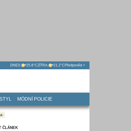
DNES:
25.8°C
ZÍTRA:
21.2°C
Předpověd >
 STYL
MÓDNÍ POLICIE
a:
T ČLÁNEK