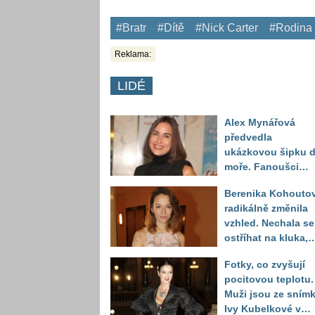
#Bratr
#Dítě
#Nick Carter
#Rodina
Reklama:
LIDÉ
Alex Mynářová
předvedla
ukázkovou šipku 
moře. Fanoušci
reagují na to, jak u
Berenika Kohouto
toho vypadá
radikálně změnila
vzhled. Nechala se
ostříhat na kluka,
reakce fanoušků
Fotky, co zvyšují
překvapily
pocitovou teplotu.
Muži jsou ze sním
Ivy Kubelkové v