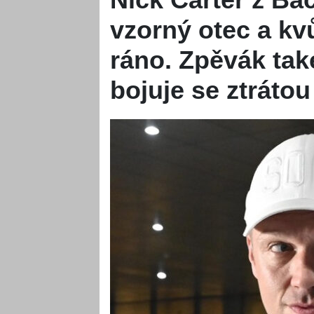
vzorný otec a kv
ráno. Zpěvák tak
bojuje se ztráto