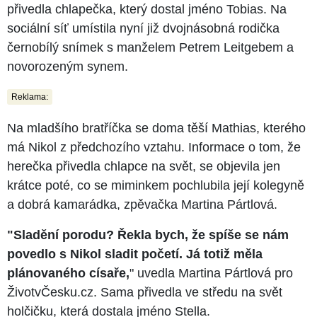
přivedla chlapečka, který dostal jméno Tobias. Na
sociální síť umístila nyní již dvojnásobná rodička
černobílý snímek s manželem Petrem Leitgebem a
novorozeným synem.
Reklama:
Na mladšího bratříčka se doma těší Mathias, kterého
má Nikol z předchozího vztahu. Informace o tom, že
herečka přivedla chlapce na svět, se objevila jen
krátce poté, co se miminkem pochlubila její kolegyně
a dobrá kamarádka, zpěvačka Martina Pártlová.
"Sladění porodu?
Řekla bych, že spíše se nám
povedlo s Nikol sladit početí. Já totiž měla
plánovaného císaře,
" uvedla Martina Pártlová pro
ŽivotvČesku.cz. Sama přivedla ve středu na svět
holčičku, která dostala jméno Stella.