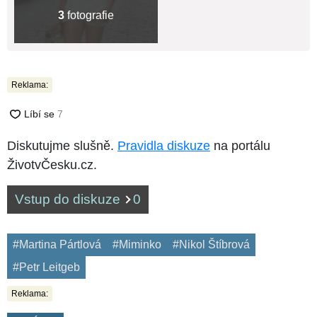
3
fotografie
Reklama:
Diskutujme slušně.
Pravidla diskuze
na portálu
ŽivotvČesku.cz.
Vstup do diskuze
0
#Martina Pártlová
#Miminko
#Nikol Štíbrová
#Petr Leitgeb
Reklama: