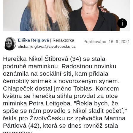
Eliška Reiglová
| Redaktorka
Publikováno: 16. 6. 2021
eliska.reiglova@zivotvcesku.cz
Herečka Nikol Štíbrová (34) se stala
podruhé maminkou. Radostnou novinku
oznámila na sociální síti, kam přidala
černobílý snímek s novorozeným synem.
Chlapeček dostal jméno Tobias. Koncem
května se herečka stihla provdat za otce
miminka Petra Leitgeba. "Řekla bych, že
spíše se nám povedlo s Nikol sladit početí,"
řekla pro ŽivotvČesku.cz zpěvačka Martina
Pártlová (42), která se dnes rovněž stala
maminkou.