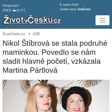
8. srpna 2026
Předpověd >
Svátek slaví:
Soběslav
DNES:
16.2°C
ŽivotvČesku.cz
LIDÉ
Nikol Štíbrová se stala podruhé
maminkou. Povedlo se nám
sladit hlavně početí, vzkázala
Martina Pártlová