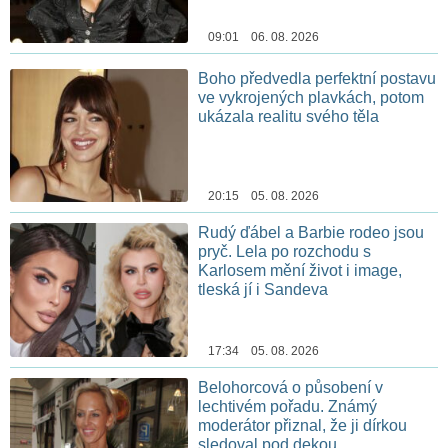
09:01 06. 08. 2026
Boho předvedla perfektní postavu
ve vykrojených plavkách, potom
ukázala realitu svého těla
20:15 05. 08. 2026
Rudý ďábel a Barbie rodeo jsou
pryč. Lela po rozchodu s
Karlosem mění život i image,
tleská jí i Sandeva
17:34 05. 08. 2026
Belohorcová o působení v
lechtivém pořadu. Známý
moderátor přiznal, že ji dírkou
sledoval pod dekou