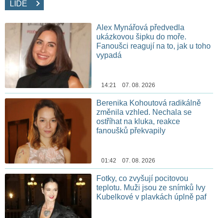
LIDÉ
Alex Mynářová předvedla
ukázkovou šipku do moře.
Fanoušci reagují na to, jak u toho
vypadá
14:21 07. 08. 2026
Berenika Kohoutová radikálně
změnila vzhled. Nechala se
ostříhat na kluka, reakce
fanoušků překvapily
01:42 07. 08. 2026
Fotky, co zvyšují pocitovou
teplotu. Muži jsou ze snímků Ivy
Kubelkové v plavkách úplně paf