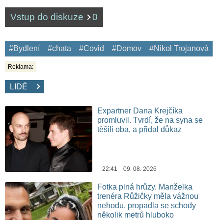
Vstup do diskuze
0
#Bydlení
#chata
#Covid
#Domov
#Nikol Trojanová
Reklama:
LIDÉ
Expartner Dana Krejčíka
promluvil. Tvrdí, že na syna se
těšili oba, a přidal důkaz
22:41 09. 08. 2026
Fotka plná hrůzy. Manželka
trenéra Růžičky měla vážnou
nehodu, propadla se schody
několik metrů hluboko