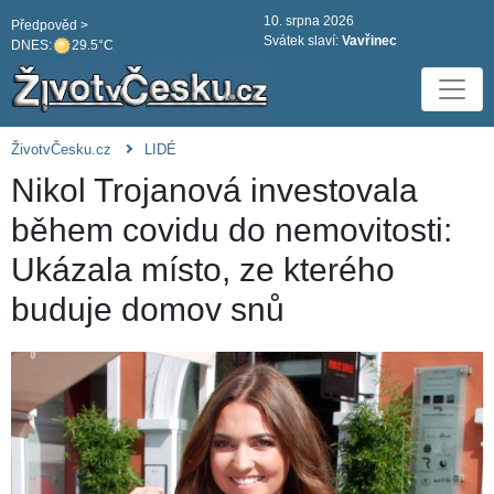
10. srpna 2026
Předpověd >
Svátek slaví:
Vavřinec
DNES:
29.5°C
ŽivotvČesku.cz
LIDÉ
Nikol Trojanová investovala
během covidu do nemovitosti:
Ukázala místo, ze kterého
buduje domov snů