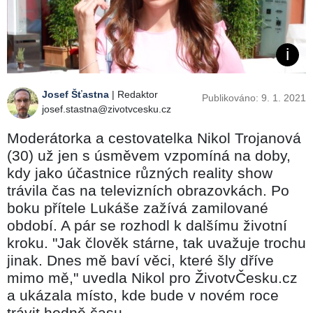
Josef Šťastna
| Redaktor
Publikováno: 9. 1. 2021
josef.stastna@zivotvcesku.cz
Moderátorka a cestovatelka Nikol Trojanová
(30) už jen s úsměvem vzpomíná na doby,
kdy jako účastnice různých reality show
trávila čas na televizních obrazovkách. Po
boku přítele Lukáše zažívá zamilované
období. A pár se rozhodl k dalšímu životní
kroku. "Jak člověk stárne, tak uvažuje trochu
jinak. Dnes mě baví věci, které šly dříve
mimo mě," uvedla Nikol pro ŽivotvČesku.cz
a ukázala místo, kde bude v novém roce
trávit hodně času.