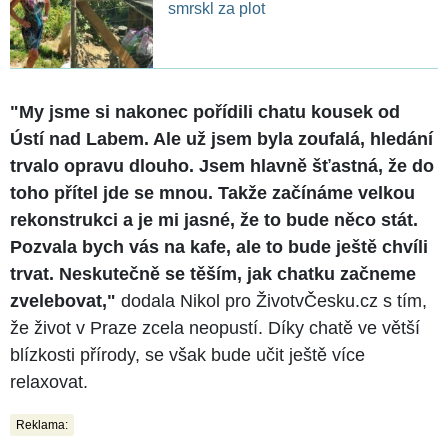
smrskl za plot
"My jsme si nakonec pořídili chatu kousek od
Ústí nad Labem. Ale už jsem byla zoufalá, hledání
trvalo opravu dlouho. Jsem hlavně šťastná, že do
toho přítel jde se mnou. Takže začínáme velkou
rekonstrukci a je mi jasné, že to bude něco stát.
Pozvala bych vás na kafe, ale to bude ještě chvíli
trvat. Neskutečně se těším, jak chatku začneme
zvelebovat,"
dodala Nikol pro ŽivotvČesku.cz s tím,
že život v Praze zcela neopustí. Díky chatě ve větší
blízkosti přírody, se však bude učit ještě více
relaxovat.
Reklama: