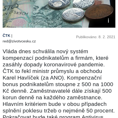
ČTK
|
Publikováno: 8. 2. 2021
red@zivotvcesku.cz
Vláda dnes schválila nový systém
kompenzací podnikatelům a firmám, které
zasáhly dopady koronavirové pandemie.
ČTK to řekl ministr průmyslu a obchodu
Karel Havlíček (za ANO). Kompenzační
bonus podnikatelům stoupne z 500 na 1000
Kč denně. Zaměstnavatelé dále získají 500
korun denně na každého zaměstnance.
Hlavním kritériem bude v obou případech
splnění poklesu tržeb o nejméně 50 procent.
Pokračovat bude také program Antivirus,