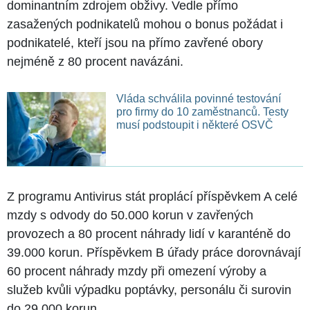
dominantním zdrojem obživy. Vedle přímo
zasažených podnikatelů mohou o bonus požádat i
podnikatelé, kteří jsou na přímo zavřené obory
nejméně z 80 procent navázáni.
Vláda schválila povinné testování
pro firmy do 10 zaměstnanců. Testy
musí podstoupit i některé OSVČ
Z programu Antivirus stát proplácí příspěvkem A celé
mzdy s odvody do 50.000 korun v zavřených
provozech a 80 procent náhrady lidí v karanténě do
39.000 korun. Příspěvkem B úřady práce dorovnávají
60 procent náhrady mzdy při omezení výroby a
služeb kvůli výpadku poptávky, personálu či surovin
do 29.000 korun.