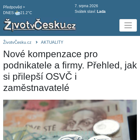
7. srpna 2026
Předpověd >
Svátek slaví:
Lada
DNES:
21.2°C
ŽivotvČesku.cz
AKTUALITY
Nové kompenzace pro
podnikatele a firmy. Přehled, jak
si přilepší OSVČ i
zaměstnavatelé