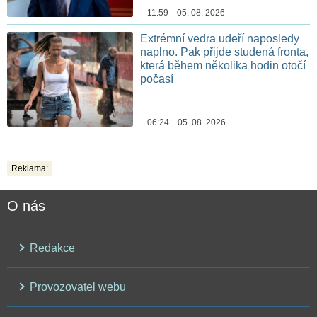
11:59 05. 08. 2026
Extrémní vedra udeří naposledy
naplno. Pak přijde studená fronta,
která během několika hodin otočí
počasí
06:24 05. 08. 2026
Reklama:
O nás
Redakce
Provozovatel webu