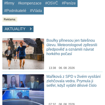
#firmy
#kompenzace
#OSVČ
#Peníze
#Podnikatelé
#Vláda
Reklama:
AKTUALITY
Bouřky přinesou jen falešnou
úlevu. Meteorologové zpřesnili
předpověď a oznámili návrat
horkého počasí
13:38 06. 08. 2026
Maříková z SPD v živém vysílání
zlehčovala vedra. Prymula ji
setřel, když vytáhl děsivé číslo
07:32 06. 08. 2026