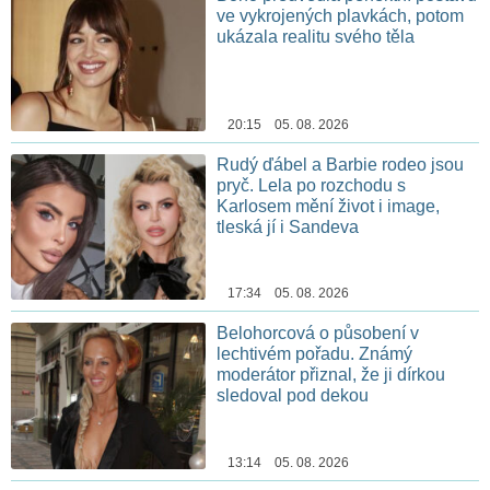
ve vykrojených plavkách, potom
ukázala realitu svého těla
20:15 05. 08. 2026
Rudý ďábel a Barbie rodeo jsou
pryč. Lela po rozchodu s
Karlosem mění život i image,
tleská jí i Sandeva
17:34 05. 08. 2026
Belohorcová o působení v
lechtivém pořadu. Známý
moderátor přiznal, že ji dírkou
sledoval pod dekou
13:14 05. 08. 2026