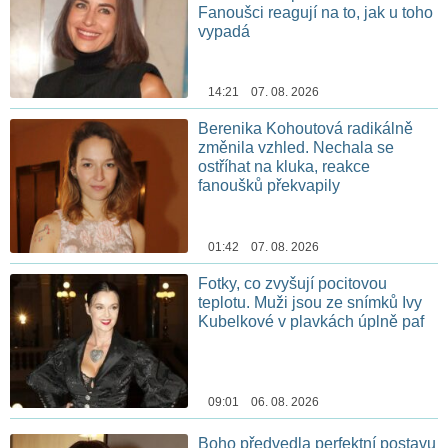
Fanoušci reagují na to, jak u toho
vypadá
14:21 07. 08. 2026
Berenika Kohoutová radikálně
změnila vzhled. Nechala se
ostříhat na kluka, reakce
fanoušků překvapily
01:42 07. 08. 2026
Fotky, co zvyšují pocitovou
teplotu. Muži jsou ze snímků Ivy
Kubelkové v plavkách úplně paf
09:01 06. 08. 2026
Boho předvedla perfektní postavu