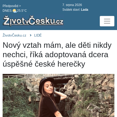
7. srpna 2026
Předpověd >
Svátek slaví:
Lada
DNES:
25.5°C
ŽivotvČesku.cz
LIDÉ
Nový vztah mám, ale děti nikdy
nechci, říká adoptovaná dcera
úspěšné české herečky