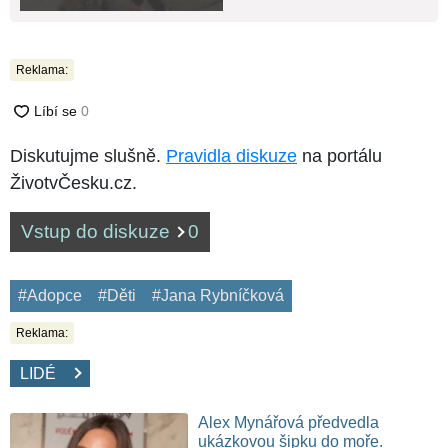
Reklama:
Diskutujme slušně.
Pravidla diskuze
na portálu
ŽivotvČesku.cz.
Vstup do diskuze
0
#Adopce
#Děti
#Jana Rybníčková
Reklama:
LIDÉ
Alex Mynářová předvedla
ukázkovou šipku do moře.