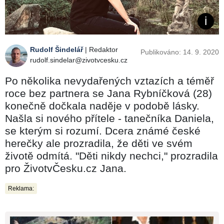
Rudolf Šindelář
| Redaktor
Publikováno: 14. 9. 2020
rudolf.sindelar@zivotvcesku.cz
Po několika nevydařených vztazích a téměř
roce bez partnera se Jana Rybníčková (28)
konečně dočkala naděje v podobě lásky.
Našla si nového přítele - tanečníka Daniela,
se kterým si rozumí. Dcera známé české
herečky ale prozradila, že děti ve svém
životě odmítá. "Děti nikdy nechci," prozradila
pro ŽivotvČesku.cz Jana.
Reklama: