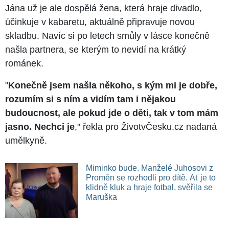
Jána už je ale dospělá žena, která hraje divadlo,
účinkuje v kabaretu, aktuálně připravuje novou
skladbu. Navíc si po letech smůly v lásce konečně
našla partnera, se kterým to nevidí na krátký
románek.
"
Konečně jsem našla někoho, s kým mi je dobře,
rozumím si s ním a vidím tam i nějakou
budoucnost, ale pokud jde o děti, tak v tom mám
jasno. Nechci je
," řekla pro ŽivotvČesku.cz nadaná
umělkyně.
Miminko bude. Manželé Juhosovi z
Proměn se rozhodli pro dítě. Ať je to
klidně kluk a hraje fotbal, svěřila se
Maruška