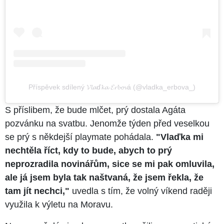
Příspěvek sdílený 𝓥𝓵𝓪ď𝓴𝓪 𝓔𝓻𝓫𝓸𝓿á (@vladka_erbova_)
S příslibem, že bude mlčet, prý dostala Agáta
pozvánku na svatbu. Jenomže týden před veselkou
se prý s někdejší playmate pohádala.
"Vlaďka mi
nechtěla říct, kdy to bude, abych to prý
neprozradila novinářům, sice se mi pak omluvila,
ale já jsem byla tak naštvaná, že jsem řekla, že
tam jít nechci,"
uvedla s tím, že volný víkend raději
využila k výletu na Moravu.