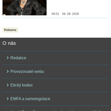
09:01 06. 08. 2026
Reklama:
O nás
Redakce
Provozovatel webu
Etický kodex
EMFA a samoregulace