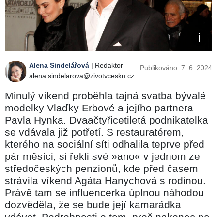
Alena Šindelářová
| Redaktor
Publikováno: 7. 6. 2024
alena.sindelarova@zivotvcesku.cz
Minulý víkend proběhla tajná svatba bývalé
modelky Vlaďky Erbové a jejího partnera
Pavla Hynka. Dvaačtyřicetiletá podnikatelka
se vdávala již potřetí. S restauratérem,
kterého na sociální síti odhalila teprve před
pár měsíci, si řekli své »ano« v jednom ze
středočeských penzionů, kde před časem
strávila víkend Agáta Hanychová s rodinou.
Právě tam se influencerka úplnou náhodou
dozvěděla, že se bude její kamarádka
vdávat. Podrobnosti o tom, proč nakonec na