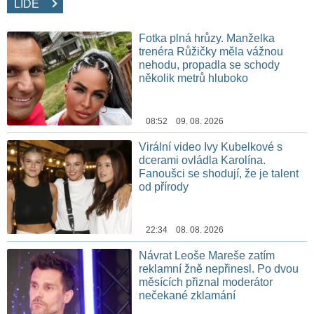
LIDÉ
Fotka plná hrůzy. Manželka
trenéra Růžičky měla vážnou
nehodu, propadla se schody
několik metrů hluboko
08:52 09. 08. 2026
Virální video Ivy Kubelkové s
dcerami ovládla Karolína.
Fanoušci se shodují, že je talent
od přírody
22:34 08. 08. 2026
Návrat Leoše Mareše zatím
reklamní žně nepřinesl. Po dvou
měsících přiznal moderátor
nečekané zklamání