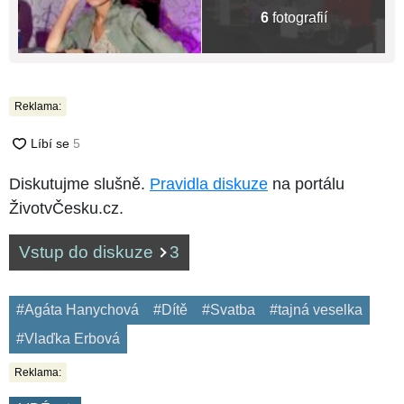
6
fotografií
Reklama:
Diskutujme slušně.
Pravidla diskuze
na portálu
ŽivotvČesku.cz.
Vstup do diskuze
3
#Agáta Hanychová
#Dítě
#Svatba
#tajná veselka
#Vlaďka Erbová
Reklama: