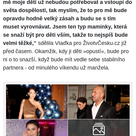
mě moje děti už nebudou potřebovat a vstoupí do
světa dospělosti, tak myslím, že to pro mě bude
opravdu hodně velký zásah a budu se s tím
muset vyrovnávat. Jsem ten typ maminky, která
se snaží být pro děti vším, takže to nejspíš bude
velmi těžké,"
sdělila Vlaďka pro ŽivotvČesku.cz již
před časem. Okamžik, kdy ji děti »opustí«, bude pro
ni o to snazší, když bude mít vedle sebe stabilního
partnera - od minulého víkendu už manžela.