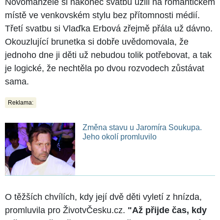
Novomanželé si nakonec svatbu užili na romantickém
místě ve venkovském stylu bez přítomnosti médií.
Třetí svatbu si Vlaďka Erbová zřejmě přála už dávno.
Okouzlující brunetka si dobře uvědomovala, že
jednoho dne ji děti už nebudou tolik potřebovat, a tak
je logické, že nechtěla po dvou rozvodech zůstávat
sama.
Reklama:
Změna stavu u Jaromíra Soukupa.
Jeho okolí promluvilo
O těžších chvílích, kdy její dvě děti vyletí z hnízda,
promluvila pro ŽivotvČesku.cz.
"Až přijde čas, kdy