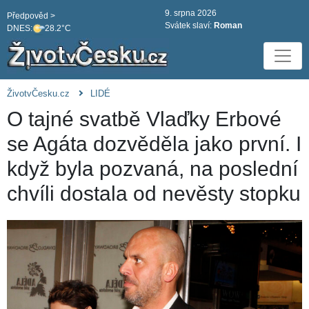
9. srpna 2026
Předpověd >
Svátek slaví:
Roman
DNES:
28.2°C
ŽivotvČesku.cz
LIDÉ
O tajné svatbě Vlaďky Erbové
se Agáta dozvěděla jako první. I
když byla pozvaná, na poslední
chvíli dostala od nevěsty stopku