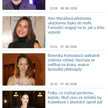
15:29 08. 08. 2026
Alex Mynářová předvedla
ukázkovou šipku do moře.
Fanoušci reagují na to, jak u toho
vypadá
14:21 07. 08. 2026
Berenika Kohoutová radikálně
změnila vzhled. Nechala se
ostříhat na kluka, reakce
fanoušků překvapily
01:42 07. 08. 2026
Fotky, co zvyšují pocitovou
teplotu. Muži jsou ze snímků Ivy
Kubelkové v plavkách úplně paf