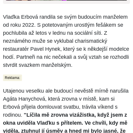
Vlaďka Erbová randila se svým budoucím manželem
od roku 2022. S potetovaným urostlým fešákem se
pochlubila až letos v lednu na sociální síti. Z
neznámého muže se vyklubal charismatický
restauratér Pavel Hynek, který se k někdejší modelce
hodí. Partneři na nic nečekali a svůj vztah se rozhodli
stvrdit svazkem manželským.
Reklama:
Utajenou veselku ale budoucí nevěstě mírně narušila
Agáta Hanychová, která zrovna v místě, kam si
Erbová přijela domlouvat svatbu, trávila víkend s
rodinou.
"Líčila mě zrovna vizážistka, když jsem z
okna uviděla Vlaďku s přítelem. Ve chvíli, kdy mě
viděla, ztuhnul jí úsměv a hned mi bylo jasné, že