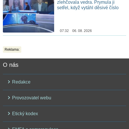
zlehčovala vedra. Prymula ji
setřel, když vytáhl děsivé číslo
07:32 06. 08. 2026
Reklama:
O nás
Redakce
Provozovatel webu
Etický kodex