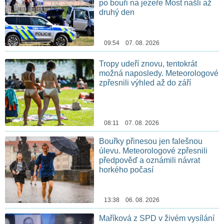
po bouři na jezeře Most našli až
druhý den
09:54 07. 08. 2026
Tropy udeří znovu, tentokrát
možná naposledy. Meteorologové
zpřesnili výhled až do září
08:11 07. 08. 2026
Bouřky přinesou jen falešnou
úlevu. Meteorologové zpřesnili
předpověď a oznámili návrat
horkého počasí
13:38 06. 08. 2026
Maříková z SPD v živém vysílání