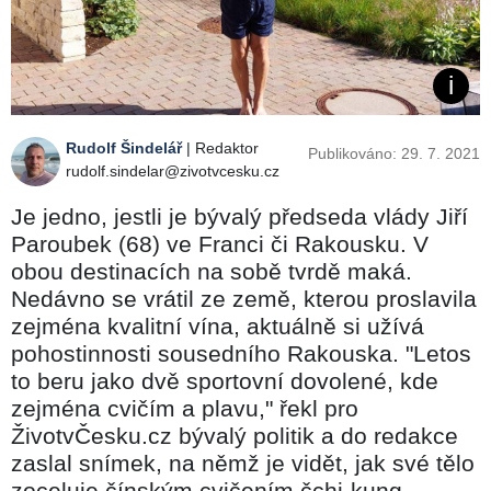
Rudolf Šindelář
| Redaktor
Publikováno: 29. 7. 2021
rudolf.sindelar@zivotvcesku.cz
Je jedno, jestli je bývalý předseda vlády Jiří
Paroubek (68) ve Franci či Rakousku. V
obou destinacích na sobě tvrdě maká.
Nedávno se vrátil ze země, kterou proslavila
zejména kvalitní vína, aktuálně si užívá
pohostinnosti sousedního Rakouska. "Letos
to beru jako dvě sportovní dovolené, kde
zejména cvičím a plavu," řekl pro
ŽivotvČesku.cz bývalý politik a do redakce
zaslal snímek, na němž je vidět, jak své tělo
zoceluje čínským cvičením čchi-kung.