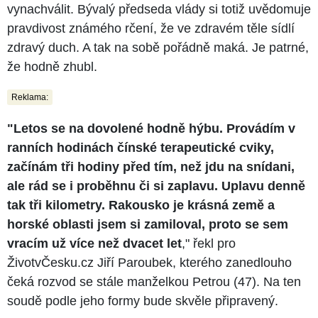
vynachválit. Bývalý předseda vlády si totiž uvědomuje
pravdivost známého rčení, že ve zdravém těle sídlí
zdravý duch. A tak na sobě pořádně maká. Je patrné,
že hodně zhubl.
Reklama:
"Letos se na dovolené hodně hýbu. Provádím v
ranních hodinách čínské terapeutické cviky,
začínám tři hodiny před tím, než jdu na snídani,
ale rád se i proběhnu či si zaplavu. Uplavu denně
tak tři kilometry. Rakousko je krásná země a
horské oblasti jsem si zamiloval, proto se sem
vracím už více než dvacet let
," řekl pro
ŽivotvČesku.cz Jiří Paroubek, kterého zanedlouho
čeká rozvod se stále manželkou Petrou (47). Na ten
soudě podle jeho formy bude skvěle připravený.