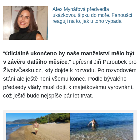
Alex Mynářová předvedla
ukázkovou šipku do moře. Fanoušci
reagují na to, jak u toho vypadá
"
Oficiálně ukončeno by naše manželství mělo být
v závěru dalšího měsíce
," upřesnil Jiří Paroubek pro
ŽivotvČesku.cz, kdy dojde k rozvodu. Po rozvodovém
stání ale ještě není všemu konec. Podle bývalého
předsedy vlády musí dojít k majetkovému vyrovnání,
což ještě bude nejspíše pár let trvat.