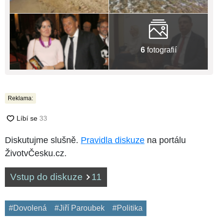
6
fotografií
Reklama:
Diskutujme slušně.
Pravidla diskuze
na portálu
ŽivotvČesku.cz.
Vstup do diskuze
11
#Dovolená
#Jiří Paroubek
#Politika