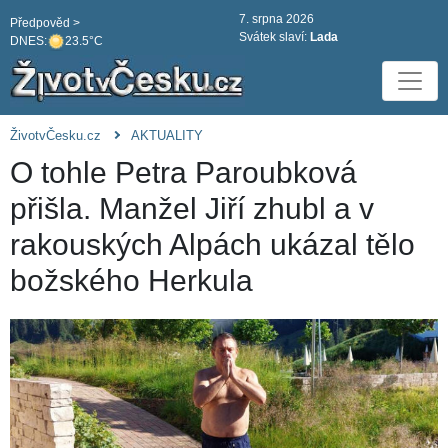
7. srpna 2026
Předpověd >
Svátek slaví:
Lada
DNES:
23.5°C
ŽivotvČesku.cz
AKTUALITY
O tohle Petra Paroubková
přišla. Manžel Jiří zhubl a v
rakouských Alpách ukázal tělo
božského Herkula