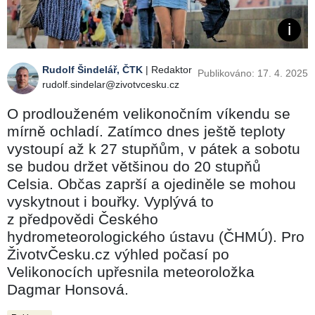
Rudolf Šindelář, ČTK
| Redaktor
Publikováno: 17. 4. 2025
rudolf.sindelar@zivotvcesku.cz
O prodlouženém velikonočním víkendu se
mírně ochladí. Zatímco dnes ještě teploty
vystoupí až k 27 stupňům, v pátek a sobotu
se budou držet většinou do 20 stupňů
Celsia. Občas zaprší a ojediněle se mohou
vyskytnout i bouřky. Vyplývá to
z předpovědi Českého
hydrometeorologického ústavu (ČHMÚ). Pro
ŽivotvČesku.cz výhled počasí po
Velikonocích upřesnila meteoroložka
Dagmar Honsová.