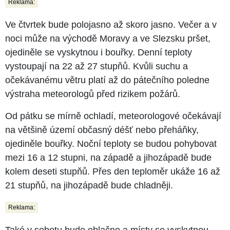
Reklama:
Ve čtvrtek bude polojasno až skoro jasno. Večer a v
noci může na východě Moravy a ve Slezsku pršet,
ojediněle se vyskytnou i bouřky. Denní teploty
vystoupají na 22 až 27 stupňů. Kvůli suchu a
očekávanému větru platí až do pátečního poledne
výstraha meteorologů před rizikem požárů.
Od pátku se mírně ochladí, meteorologové očekávají
na většině území občasný déšť nebo přeháňky,
ojediněle bouřky. Noční teploty se budou pohybovat
mezi 16 a 12 stupni, na západě a jihozápadě bude
kolem deseti stupňů. Přes den teploměr ukáže 16 až
21 stupňů, na jihozápadě bude chladněji.
Reklama:
Také v sobotu bude oblačno a místy se vyskytnou