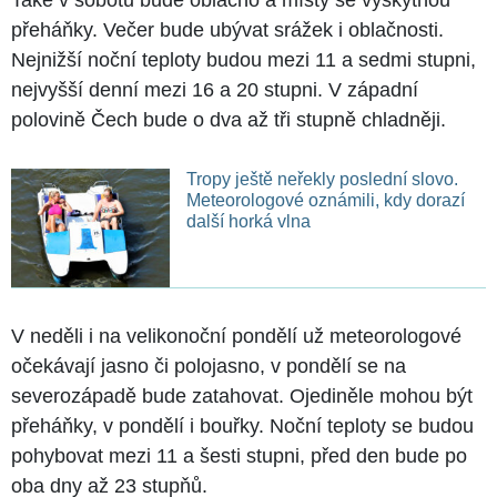
přeháňky. Večer bude ubývat srážek i oblačnosti.
Nejnižší noční teploty budou mezi 11 a sedmi stupni,
nejvyšší denní mezi 16 a 20 stupni. V západní
polovině Čech bude o dva až tři stupně chladněji.
Tropy ještě neřekly poslední slovo.
Meteorologové oznámili, kdy dorazí
další horká vlna
V neděli i na velikonoční pondělí už meteorologové
očekávají jasno či polojasno, v pondělí se na
severozápadě bude zatahovat. Ojediněle mohou být
přeháňky, v pondělí i bouřky. Noční teploty se budou
pohybovat mezi 11 a šesti stupni, před den bude po
oba dny až 23 stupňů.