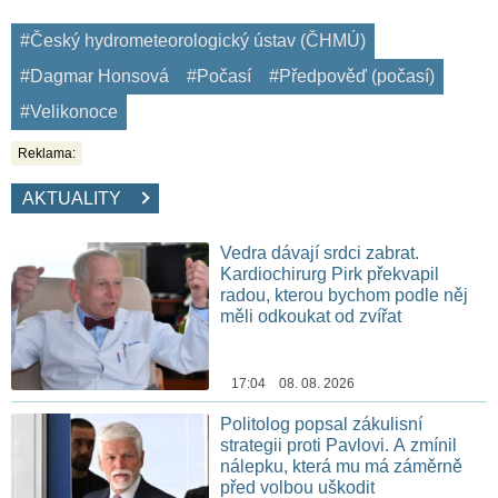
#Český hydrometeorologický ústav (ČHMÚ)
#Dagmar Honsová
#Počasí
#Předpověď (počasí)
#Velikonoce
Reklama:
AKTUALITY
Vedra dávají srdci zabrat.
Kardiochirurg Pirk překvapil
radou, kterou bychom podle něj
měli odkoukat od zvířat
17:04 08. 08. 2026
Politolog popsal zákulisní
strategii proti Pavlovi. A zmínil
nálepku, která mu má záměrně
před volbou uškodit