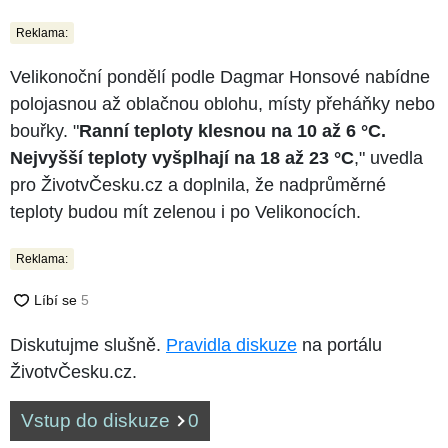
Reklama:
Velikonoční pondělí podle Dagmar Honsové nabídne
polojasnou až oblačnou oblohu, místy přeháňky nebo
bouřky. "
Ranní teploty klesnou na 10 až 6 °C.
Nejvyšší teploty vyšplhají na 18 až 23 °C
," uvedla
pro ŽivotvČesku.cz a doplnila, že nadprůměrné
teploty budou mít zelenou i po Velikonocích.
Reklama:
Diskutujme slušně.
Pravidla diskuze
na portálu
ŽivotvČesku.cz.
Vstup do diskuze
0