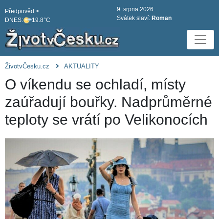
9. srpna 2026
Předpověd >
Svátek slaví:
Roman
DNES:
19.8°C
ŽivotvČesku.cz
AKTUALITY
O víkendu se ochladí, místy
zaúřadují bouřky. Nadprůměrné
teploty se vrátí po Velikonocích