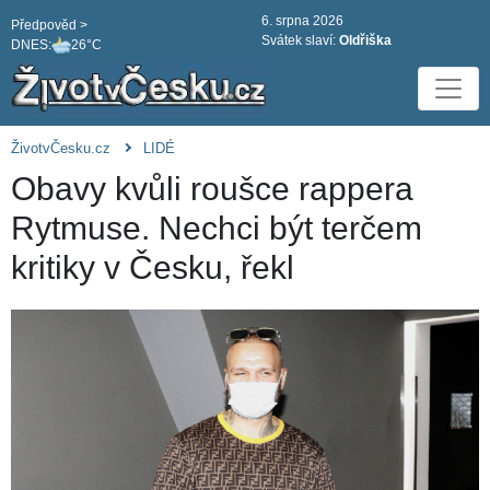
6. srpna 2026
Předpověd >
Svátek slaví:
Oldřiška
DNES:
26°C
ŽivotvČesku.cz
LIDÉ
Obavy kvůli roušce rappera
Rytmuse. Nechci být terčem
kritiky v Česku, řekl