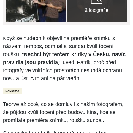
2
fotografie
Když se hudebník objevil na premiéře snímku s
názvem Tempos, odmítal si sundat kvůli focení
roušku. "
Nechci být terčem kritiky v Česku, navíc
pravidla jsou pravidla
," uvedl Patrik, proč před
fotografy ve vnitřních prostorách nesundá ochranu
nosu a úst. A to ani na pár vteřin.
Reklama:
Teprve až poté, co se domluvil s naším fotografem,
že půjdou kvůli focení před budovu kina, kde se
promítala premiéra snímku, roušku sundal.
Slovenský hudebník, který má za sebou řadu