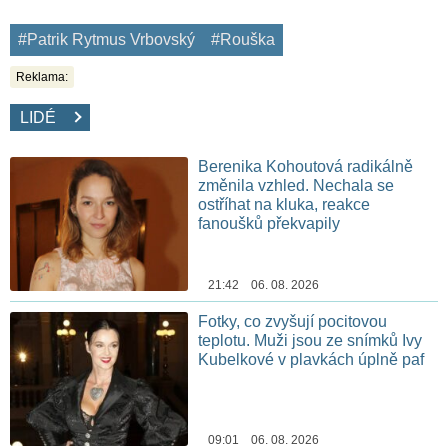
#Patrik Rytmus Vrbovský
#Rouška
Reklama:
LIDÉ
Berenika Kohoutová radikálně
změnila vzhled. Nechala se
ostříhat na kluka, reakce
fanoušků překvapily
21:42 06. 08. 2026
Fotky, co zvyšují pocitovou
teplotu. Muži jsou ze snímků Ivy
Kubelkové v plavkách úplně paf
09:01 06. 08. 2026