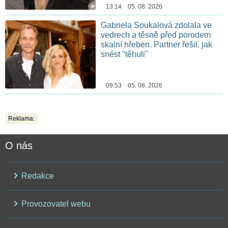
13:14 05. 08. 2026
Gabriela Soukalová zdolala ve
vedrech a těsně před porodem
skalní hřeben. Partner řešil, jak
snést "těhuli"
09:53 05. 08. 2026
Reklama:
O nás
Redakce
Provozovatel webu