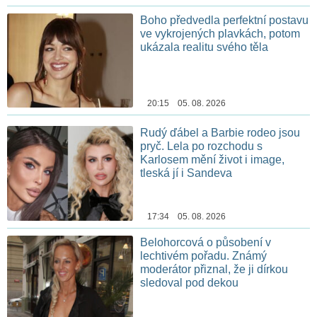
Boho předvedla perfektní postavu
ve vykrojených plavkách, potom
ukázala realitu svého těla
20:15 05. 08. 2026
Rudý ďábel a Barbie rodeo jsou
pryč. Lela po rozchodu s
Karlosem mění život i image,
tleská jí i Sandeva
17:34 05. 08. 2026
Belohorcová o působení v
lechtivém pořadu. Známý
moderátor přiznal, že ji dírkou
sledoval pod dekou