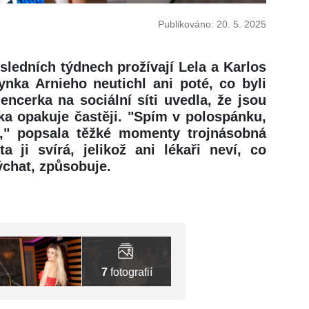
Publikováno: 20. 5. 2025
ledních týdnech prožívají Lela a Karlos
nka Arnieho neutichl ani poté, co byli
encerka na sociální síti uvedla, že jsou
ka opakuje častěji. "Spím v polospánku,
há," popsala těžké momenty trojnásobná
a ji svírá, jelikož ani lékaři neví, co
ýchat, způsobuje.
7
fotografií