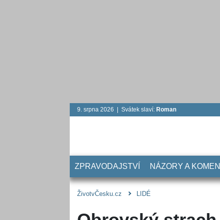
9. srpna 2026 | Svátek slaví:
Roman
ZPRAVODAJSTVÍ
NÁZORY A KOME
ŽivotvČesku.cz
LIDÉ
Obrovský strach