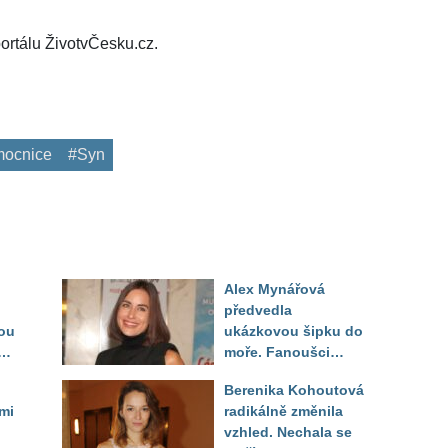
ortálu ŽivotvČesku.cz.
ocnice
#Syn
Alex Mynářová
předvedla
ou
ukázkovou šipku do
se
moře. Fanoušci
reagují na to, jak u
Berenika Kohoutová
toho vypadá
mi
radikálně změnila
vzhled. Nechala se