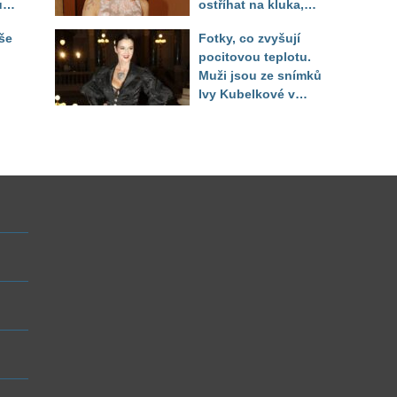
jí,
ostříhat na kluka,
reakce fanoušků
še
Fotky, co zvyšují
překvapily
pocitovou teplotu.
Muži jsou ze snímků
Ivy Kubelkové v
né
plavkách úplně paf