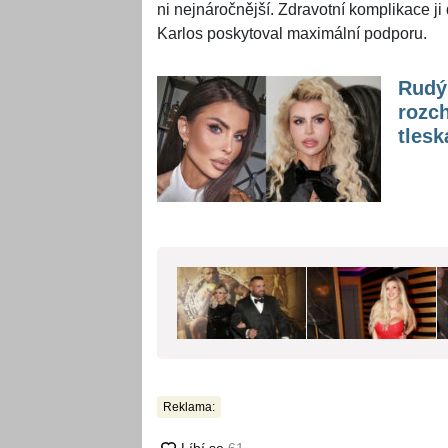
ni nejnáročnější. Zdravotní komplikace j
Karlos poskytoval maximální podporu.
Rudý 
rozch
tlesk
Reklama: