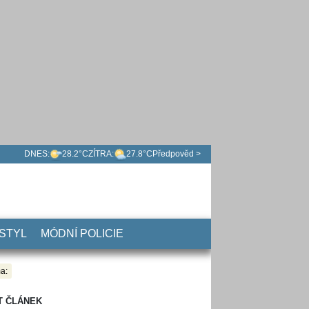
DNES:
28.2°C
ZÍTRA:
27.8°C
Předpověd >
 STYL
MÓDNÍ POLICIE
a:
T ČLÁNEK