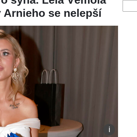
Vyhled
v Arnieho se nelepší