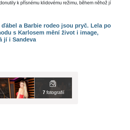
i donutily k přísnému klidovému režimu, během něhož jí
ďábel a Barbie rodeo jsou pryč. Lela po
odu s Karlosem mění život i image,
á jí i Sandeva
7
fotografií