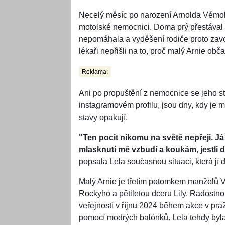
Necelý měsíc po narození Arnolda Vémol
motolské nemocnici. Doma prý přestával 
nepomáhala a vyděšení rodiče proto zavo
lékaři nepřišli na to, proč malý Arnie obč
Reklama:
Ani po propuštění z nemocnice se jeho st
instagramovém profilu, jsou dny, kdy je 
stavy opakují.
"Ten pocit nikomu na světě nepřeji. J
mlasknutí mě vzbudí a koukám, jestli dý
popsala Lela současnou situaci, která jí d
Malý Arnie je třetím potomkem manželů V
Rockyho a pětiletou dceru Lily. Radostno
veřejnosti v říjnu 2024 během akce v praž
pomocí modrých balónků. Lela tehdy byla v