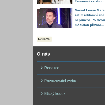
Fanoušci se shodu
že je talent od
Návrat Leoše Mare
přírody
zatím reklamní žně
nepřinesl. Po dvou
měsících přiznal
moderátor nečeka
zklamání
Reklama:
O nás
Redakce
Provozovatel webu
Etický kodex