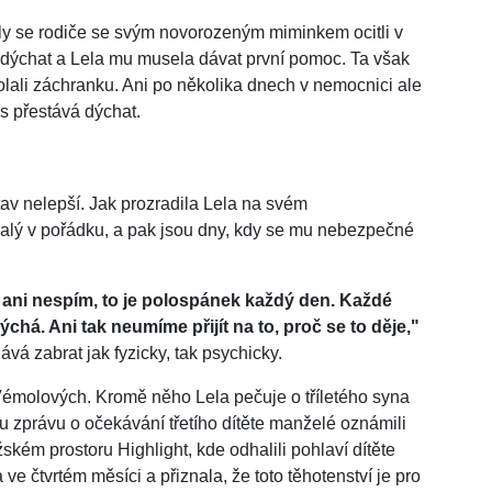
y se rodiče se svým novorozeným miminkem ocitli v
dýchat a Lela mu musela dávat první pomoc. Ta však
lali záchranku. Ani po několika dnech v nemocnici ale
as přestává dýchat.
av nelepší. Jak prozradila Lela na svém
malý v pořádku, a pak jsou dny, kdy se mu nebezpečné
á ani nespím, to je polospánek každý den. Každé
chá. Ani tak neumíme přijít na to, proč se to děje,"
ává zabrat jak fyzicky, tak psychicky.
émolových. Kromě něho Lela pečuje o tříletého syna
u zprávu o očekávání třetího dítěte manželé oznámili
ském prostoru Highlight, kde odhalili pohlaví dítěte
e čtvrtém měsíci a přiznala, že toto těhotenství je pro