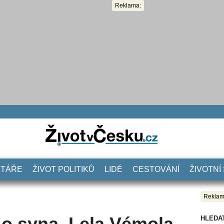
Reklama:
NTÁŘE
ŽIVOT POLITIKŮ
LIDÉ
CESTOVÁNÍ
ŽIVOTNÍ
Reklam
 o syna. Lela Vémola
HLEDA