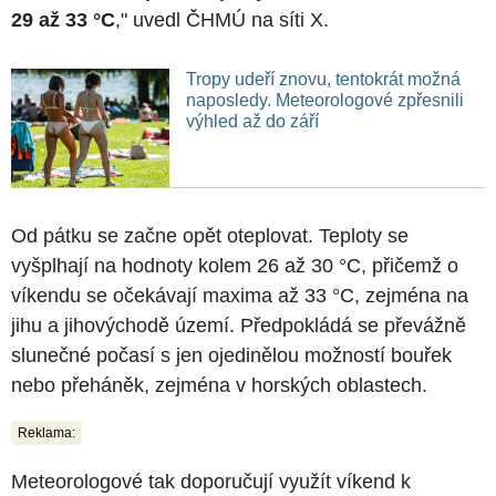
29 až 33 °C
," uvedl ČHMÚ na síti X.
Tropy udeří znovu, tentokrát možná
naposledy. Meteorologové zpřesnili
výhled až do září
Od pátku se začne opět oteplovat. Teploty se
vyšplhají na hodnoty kolem 26 až 30 °C, přičemž o
víkendu se očekávají maxima až 33 °C, zejména na
jihu a jihovýchodě území. Předpokládá se převážně
slunečné počasí s jen ojedinělou možností bouřek
nebo přeháněk, zejména v horských oblastech.
Reklama:
Meteorologové tak doporučují využít víkend k