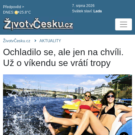
7. srpna 2026
Předpověd >
Svátek slaví:
Lada
DNES:
25.8°C
ŽivotvČesku.cz
AKTUALITY
Ochladilo se, ale jen na chvíli.
Už o víkendu se vrátí tropy