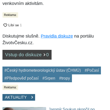
venkovním aktivitám.
Reklama:
Diskutujme slušně.
Pravidla diskuze
na portálu
ŽivotvČesku.cz.
Vstup do diskuze
0
#Český hydrometeorologický ústav (ČHMÚ)
#Počasí
#Předpověď počasí
#Srpen
#tropy
Reklama:
AKTUALITY
Jaromír Soukup skončil po