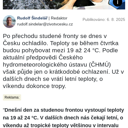
Rudolf Šindelář
| Redaktor
Publikováno: 6. 8. 2025
rudolf.sindelar@zivotvcesku.cz
Po přechodu studené fronty se dnes v
Česku ochladilo. Teploty se během čtvrtka
budou pohybovat mezi 19 až 24 °C. Podle
aktuální předpovědi Českého
hydrometeorologického ústavu (ČHMÚ)
však půjde jen o krátkodobé ochlazení. Už v
dalších dnech se vrátí letní teploty, o
víkendu dokonce tropy.
Reklama:
"
Dnešní den za studenou frontou vystoupí teploty
na 19 až 24 °C. V dalších dnech nás čekají letní, o
víkendu až tropické teploty většinou v intervalu