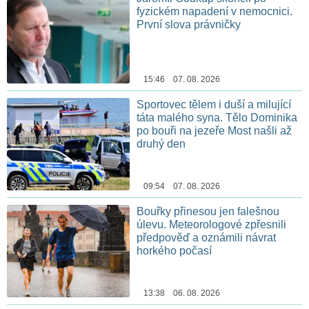
fyzickém napadení v nemocnici.
První slova právničky
15:46 07. 08. 2026
Sportovec tělem i duší a milující
táta malého syna. Tělo Dominika
po bouři na jezeře Most našli až
druhý den
09:54 07. 08. 2026
Bouřky přinesou jen falešnou
úlevu. Meteorologové zpřesnili
předpověď a oznámili návrat
horkého počasí
13:38 06. 08. 2026