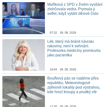
Maříková z SPD v živém vysílání
zlehčovala vedra. Prymula ji
setřel, když vytáhl děsivé číslo
07:32 06. 08. 2026
Lék, který má bránit návratu
rakoviny, není k sehnání.
Profesorka medicíny promluvila
jako pacientka
19:04 06. 08. 2026
Bouřkový pás se natáhne přes
republiku. Meteorologové
zpřesnili lokality pod výstrahou,
kde hrozí kroupy a prudký vítr
13:30 05. 08. 2026