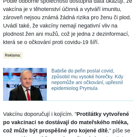
Podle odborné společnosti dostupná data ukazují, že
vakcína je v těhotenství účinná a vytváří imunitu,
zároveň nejsou známá žádná rizika pro ženu či plod.
Uvádí také, že vakcíny nemají negativní vliv na
plodnost žen ani mužů, což je jedna z dezinformací,
která se o očkování proti covidu-19 šíří.
Reklama:
Babiše do peřin poslal covid,
způsobil mu vysoké horečky. Kdy
nepomůže ani očkování, upřesnil
epidemiolog Prymula
Vakcínu doporučují i kojícím. "
Protilátky vytvořené
po vakcinaci se dostávají do mateřského mléka,
což může být prospěšné pro kojené dítě
," píše se