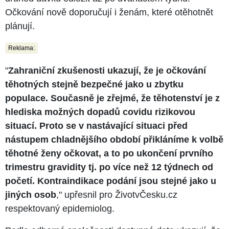
Očkování nově doporučují i ženám, které otěhotnět
plánují.
Reklama:
"
Zahraniční zkušenosti ukazují, že je očkování
těhotných stejně bezpečné jako u zbytku
populace. Současně je zřejmé, že těhotenství je z
hlediska možných dopadů covidu rizikovou
situací. Proto se v nastávající situaci před
nástupem chladnějšího období přikláníme k volbě
těhotné ženy očkovat, a to po ukončení prvního
trimestru gravidity tj. po více než 12 týdnech od
početí. Kontraindikace podání jsou stejné jako u
jiných osob
," upřesnil pro ŽivotvČesku.cz
respektovaný epidemiolog.