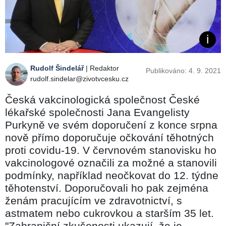
Rudolf Šindelář
| Redaktor
Publikováno: 4. 9. 2021
rudolf.sindelar@zivotvcesku.cz
Česká vakcinologická společnost České
lékařské společnosti Jana Evangelisty
Purkyně ve svém doporučení z konce srpna
nově přímo doporučuje očkování těhotných
proti covidu-19. V červnovém stanovisku ho
vakcinologové označili za možné a stanovili
podmínky, například neočkovat do 12. týdne
těhotenství. Doporučovali ho pak zejména
ženám pracujícím ve zdravotnictví, s
astmatem nebo cukrovkou a starším 35 let.
"Zahraniční zkušenosti ukazují, že je