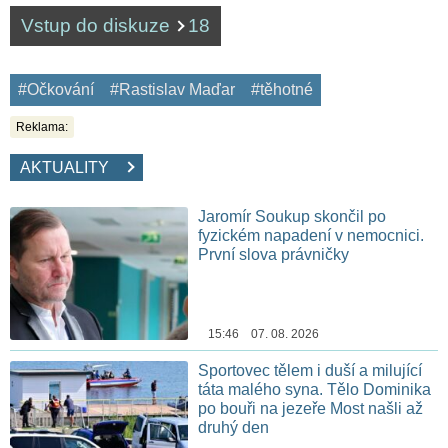
Vstup do diskuze
18
#Očkování
#Rastislav Maďar
#těhotné
Reklama:
AKTUALITY
Jaromír Soukup skončil po
fyzickém napadení v nemocnici.
První slova právničky
15:46 07. 08. 2026
Sportovec tělem i duší a milující
táta malého syna. Tělo Dominika
po bouři na jezeře Most našli až
druhý den