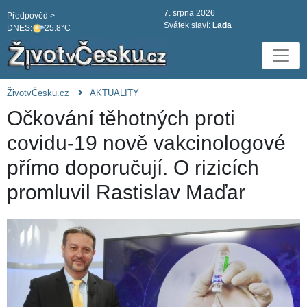
7. srpna 2026
Předpověd >
Svátek slaví:
Lada
DNES:
25.8°C
ŽivotvČesku.cz
AKTUALITY
Očkování těhotných proti
covidu-19 nově vakcinologové
přímo doporučují. O rizicích
promluvil Rastislav Maďar