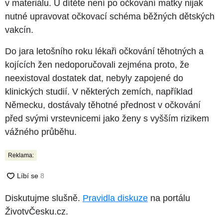
v materiálu. U dítěte není po očkování matky nijak
nutné upravovat očkovací schéma běžných dětských
vakcín.
Do jara letošního roku lékaři očkování těhotných a
kojících žen nedoporučovali zejména proto, že
neexistoval dostatek dat, nebyly zapojené do
klinických studií. V některých zemích, například
Německu, dostávaly těhotné přednost v očkování
před svými vrstevnicemi jako ženy s vyšším rizikem
vážného průběhu.
Reklama:
Diskutujme slušně.
Pravidla diskuze
na portálu
ŽivotvČesku.cz.