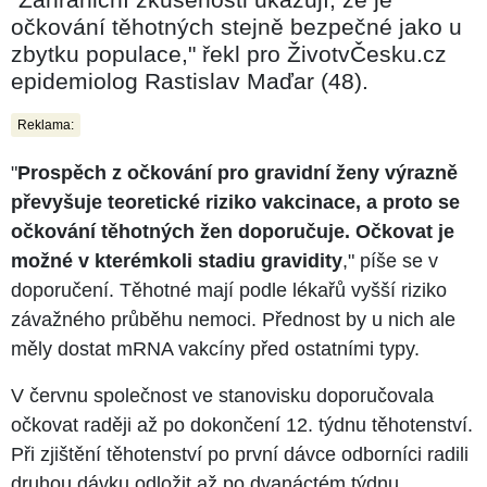
očkování těhotných stejně bezpečné jako u
zbytku populace," řekl pro ŽivotvČesku.cz
epidemiolog Rastislav Maďar (48).
Reklama:
"
Prospěch z očkování pro gravidní ženy výrazně
převyšuje teoretické riziko vakcinace, a proto se
očkování těhotných žen doporučuje. Očkovat je
možné v kterémkoli stadiu gravidity
," píše se v
doporučení. Těhotné mají podle lékařů vyšší riziko
závažného průběhu nemoci. Přednost by u nich ale
měly dostat mRNA vakcíny před ostatními typy.
V červnu společnost ve stanovisku doporučovala
očkovat raději až po dokončení 12. týdnu těhotenství.
Při zjištění těhotenství po první dávce odborníci radili
druhou dávku odložit až po dvanáctém týdnu.