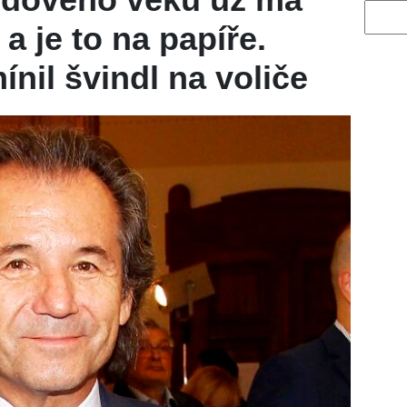
Vyhled
a je to na papíře.
nil švindl na voliče