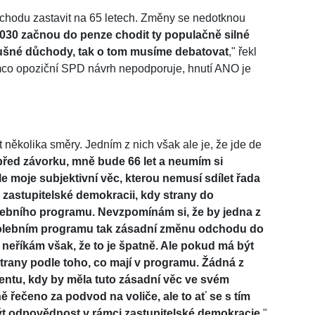
chodu zastavit na 65 letech. Změny se nedotknou
030 začnou do penze chodit ty populačně silné
slušné důchody, tak o tom musíme debatovat
," řekl
ímco opoziční SPD návrh nepodporuje, hnutí ANO je
několika směry. Jedním z nich však ale je, že jde de
před závorku, mně bude 66 let a neumím si
le moje subjektivní věc, kterou nemusí sdílet řada
 v zastupitelské demokracii, kdy strany do
lebního programu. Nevzpomínám si, že by jedna z
e volebním programu tak zásadní změnu odchodu do
m neříkám však, že to je špatně. Ale pokud má být
strany podle toho, co mají v programu. Žádná z
entu, kdy by měla tuto zásadní věc ve svém
 řečeno za podvod na voliče, ale to ať se s tím
být odpovědnost v rámci zastupitelské demokracie
,"