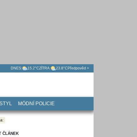
DNES:
15.2°C
ZÍTRA:
23.8°C
Předpověd >
 STYL
MÓDNÍ POLICIE
a:
T ČLÁNEK