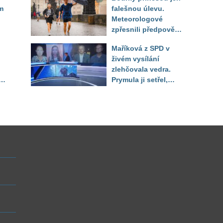
do září
m
falešnou úlevu.
Meteorologové
zpřesnili předpověď
a oznámili návrat
Maříková z SPD v
horkého počasí
živém vysílání
zlehčovala vedra.
Prymula ji setřel,
li
když vytáhl děsivé
číslo