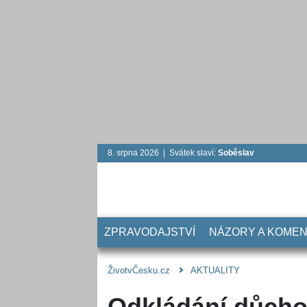
8. srpna 2026 | Svátek slaví:
Soběslav
ZPRAVODAJSTVÍ
NÁZORY A KOME
ŽivotvČesku.cz
AKTUALITY
Odkládání důch