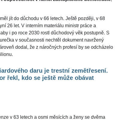
měl jít do důchodu v 66 letech. Ještě později, v 68
ní 26 let. V interním materiálu ministr práce a
 aby i po roce 2030 rostl důchodový věk postupně. S
urečka v současnosti nechtěl dokument navržený
ároveň dodal, že z náročných profesí by se odcházelo
ilionu.
iardového daru je trestní zemětřesení.
r řekl, kdo se ještě může obávat
enze v 63 letech a osmi měsících a ženy se dvěma