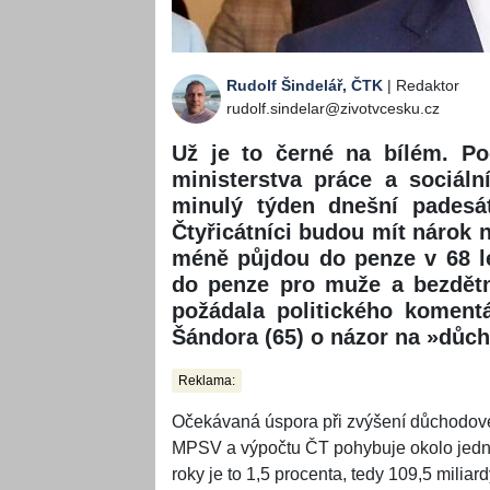
Rudolf Šindelář, ČTK
| Redaktor
rudolf.sindelar@zivotvcesku.cz
Už je to černé na bílém. Pod
ministerstva práce a sociál
minulý týden dnešní padesá
Čtyřicátníci budou mít nárok n
méně půjdou do penze v 68 l
do penze pro muže a bezdětn
požádala politického koment
Šándora (65) o názor na »důc
Reklama:
Očekávaná úspora při zvýšení důchodové
MPSV a výpočtu ČT pohybuje okolo jednoh
roky je to 1,5 procenta, tedy 109,5 miliar