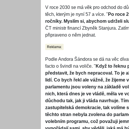
V roce 2030 se má věk pro odchod do dů
těch, kterým je nyní 57 a více. "
Po roce 2
ročníky. Myslím si, abychom udrželi 
ČT ministr financí Zbyněk Stanjura. Zat
připraveno o něm jednat.
Reklama:
Podle Andora Šándora se dá na věc dívat 
facto o švindl na voliče. "
Když to řeknu 
představit, že bych nepracoval. To je a
lidí. Co bych řekl ale vážně, že žijeme
parlamentu jsou voleny na základě vo
nich, která dnes je ve vládě, měla v
důchodu tak, jak ji vláda navrhuje. Tí
zastupitelská demokracie, tak volíme 
těchto stran nebyla zvolena do parlam
volebním programu, což považuji jemně
vypořádají sami, aby věděli, jaká má 