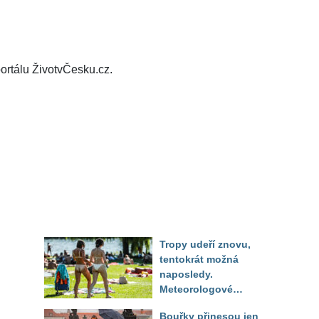
ortálu ŽivotvČesku.cz.
Tropy udeří znovu,
tentokrát možná
naposledy.
Meteorologové
zpřesnili výhled až
Bouřky přinesou jen