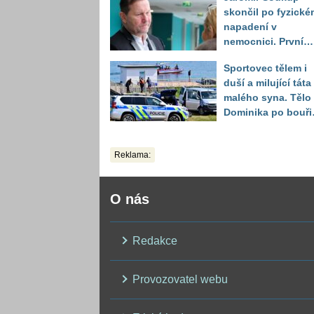
skončil po fyzické
napadení v
nemocnici. První
slova právničky
Sportovec tělem i
duší a milující táta
malého syna. Tělo
Dominika po bouři
na jezeře Most naš
až druhý den
Reklama:
O nás
Redakce
Provozovatel webu