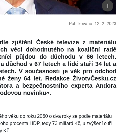
Publikováno: 12. 2. 2023
le zjištění České televize z materiálu
ních věcí dohodnutého na koaliční radě
tníci půjdou do důchodu v 66 letech.
a důchod v 67 letech a lidé staří 34 let a
etech. V současnosti je věk pro odchod
é ženy 64 let. Redakce ŽivotvČesku.cz
átora a bezpečnostního experta Andora
hodovou novinku«.
ho věku do roku 2060 o dva roky se podle materiálu
o procenta HDP, tedy 73 miliard Kč, u zvýšení o tři
dy Kč.