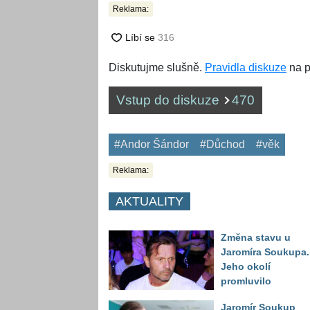
Reklama:
Diskutujme slušně.
Pravidla diskuze
na p
Vstup do diskuze
470
#Andor Šándor
#Důchod
#věk
Reklama:
AKTUALITY
Změna stavu u
Jaromíra Soukupa.
Jeho okolí
promluvilo
Jaromír Soukup