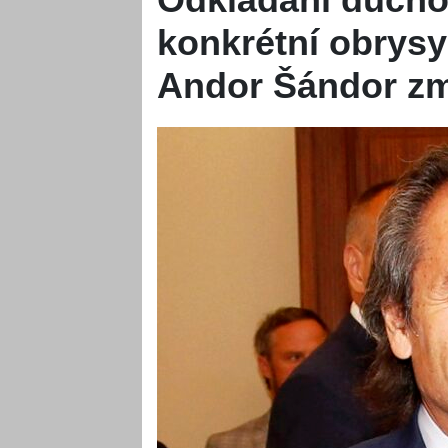
konkrétní obrysy 
Andor Šándor zmí