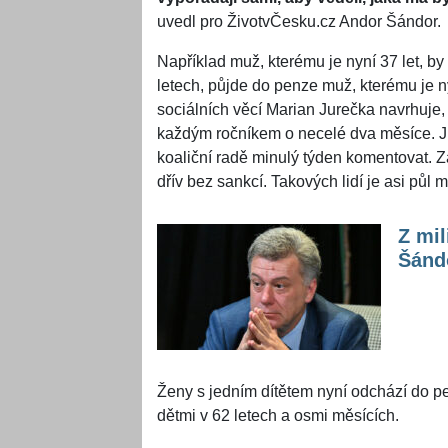
uvedl pro ŽivotvČesku.cz Andor Šándor.
Například muž, kterému je nyní 37 let, by 
letech, půjde do penze muž, kterému je ny
sociálních věcí Marian Jurečka navrhuje,
každým ročníkem o necelé dva měsíce. J
koaliční radě minulý týden komentovat. Z
dřív bez sankcí. Takových lidí je asi půl m
Z mil
Šándo
Ženy s jedním dítětem nyní odchází do p
dětmi v 62 letech a osmi měsících.