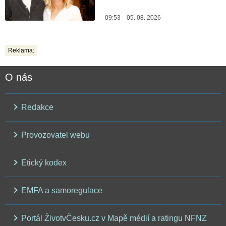
09:53 05. 08. 2026
Reklama:
O nás
Redakce
Provozovatel webu
Etický kodex
EMFA a samoregulace
Portál ŽivotvČesku.cz v Mapě médií a ratingu NFNZ