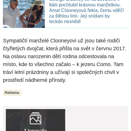
Itálii pochlubil krásnou manželkou.
Amal Clooneyová řekla, čemu vděčí
za štíhlou linii. Její snídani by
leckdo nesnědl
Sympatičtí manželé Clooneyovi už jsou také rodiči
čtyřletých dvojčat, která přišla na svět v červnu 2017.
Na oslavu narozenin dětí rodina odcestovala na
místo, kde to všechno začalo – k jezeru Como. Tam
tráví letní prázdniny a užívají si společných chvil v
prostředí nádherné přírody.
Reklama:
1
fotografie