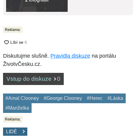
Reklama:
Diskutujme slušně.
Pravidla diskuze
na portálu
ŽivotvČesku.cz.
Vstup do diskuze
0
#Amal Clooney
#George Clooney
#Herec
#Láska
#Manželka
Reklama:
LIDÉ