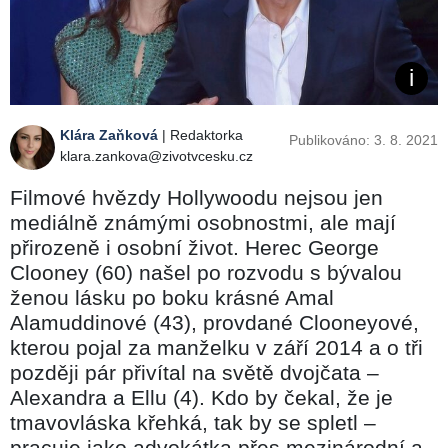
Klára Zaňková
| Redaktorka
Publikováno: 3. 8. 2021
klara.zankova@zivotvcesku.cz
Filmové hvězdy Hollywoodu nejsou jen
mediálně známými osobnostmi, ale mají
přirozeně i osobní život. Herec George
Clooney (60) našel po rozvodu s bývalou
ženou lásku po boku krásné Amal
Alamuddinové (43), provdané Clooneyové,
kterou pojal za manželku v září 2014 a o tři
později pár přivítal na světě dvojčata –
Alexandra a Ellu (4). Kdo by čekal, že je
tmavovláska křehká, tak by se spletl –
pracuje jako advokátka přes mezinárodní a