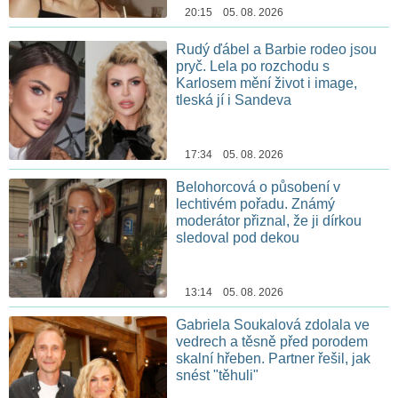
20:15 05. 08. 2026
Rudý ďábel a Barbie rodeo jsou
pryč. Lela po rozchodu s
Karlosem mění život i image,
tleská jí i Sandeva
17:34 05. 08. 2026
Belohorcová o působení v
lechtivém pořadu. Známý
moderátor přiznal, že ji dírkou
sledoval pod dekou
13:14 05. 08. 2026
Gabriela Soukalová zdolala ve
vedrech a těsně před porodem
skalní hřeben. Partner řešil, jak
snést "těhuli"