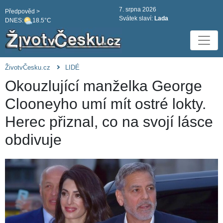
7. srpna 2026
Předpověd >
Svátek slaví:
Lada
DNES:
18.5°C
ŽivotvČesku.cz
LIDÉ
Okouzlující manželka George
Clooneyho umí mít ostré lokty.
Herec přiznal, co na svojí lásce
obdivuje