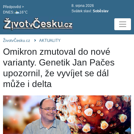
8. srpna 2026
Předpověd >
Svátek slaví:
Soběslav
DNES:
16°C
ŽivotvČesku.cz
AKTUALITY
Omikron zmutoval do nové
varianty. Genetik Jan Pačes
upozornil, že vyvíjet se dál
může i delta