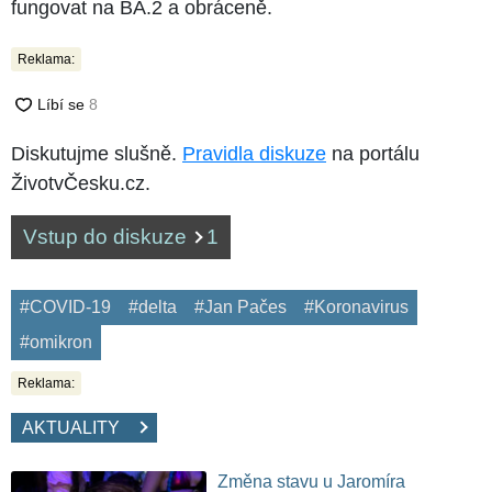
fungovat na BA.2 a obráceně.
Reklama:
Diskutujme slušně.
Pravidla diskuze
na portálu
ŽivotvČesku.cz.
Vstup do diskuze
1
#COVID-19
#delta
#Jan Pačes
#Koronavirus
#omikron
Reklama:
AKTUALITY
Změna stavu u Jaromíra