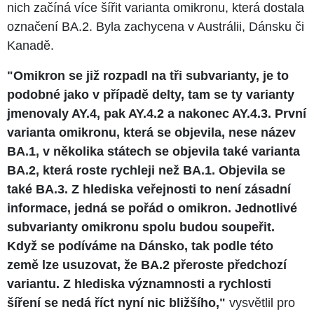
nich začíná více šířit varianta omikronu, která dostala
označení BA.2. Byla zachycena v Austrálii, Dánsku či
Kanadě.
"Omikron se již rozpadl na tři subvarianty, je to
podobné jako v případě delty, tam se ty varianty
jmenovaly AY.4, pak AY.4.2 a nakonec AY.4.3. První
varianta omikronu, která se objevila, nese název
BA.1, v několika státech se objevila také varianta
BA.2, která roste rychleji než BA.1. Objevila se
také BA.3. Z hlediska veřejnosti to není zásadní
informace, jedná se pořád o omikron. Jednotlivé
subvarianty omikronu spolu budou soupeřit.
Když se podíváme na Dánsko, tak podle této
země lze usuzovat, že BA.2 přeroste předchozí
variantu. Z hlediska významnosti a rychlosti
šíření se nedá říct nyní nic bližšího,"
vysvětlil pro