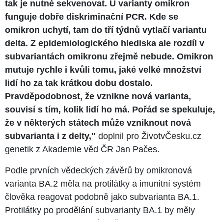
tak je nutné sekvenovat. U varianty omikron
funguje dobře diskriminační PCR. Kde se
omikron uchytí, tam do tří týdnů vytlačí variantu
delta. Z epidemiologického hlediska ale rozdíl v
subvariantách omikronu zřejmě nebude. Omikron
mutuje rychle i kvůli tomu, jaké velké množství
lidí ho za tak krátkou dobu dostalo.
Pravděpodobnost, že vznikne nová varianta,
souvisí s tím, kolik lidí ho má. Pořád se spekuluje,
že v některých státech může vzniknout nová
subvarianta i z delty,"
doplnil pro ŽivotvČesku.cz
genetik z Akademie věd ČR Jan Pačes.
Podle prvních vědeckých závěrů by omikronová
varianta BA.2 měla na protilátky a imunitní systém
člověka reagovat podobně jako subvarianta BA.1.
Protilátky po prodělání subvarianty BA.1 by měly