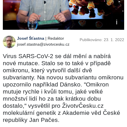
Josef Šťastna
| Redaktor
Publikováno: 23. 1. 2022
josef.stastna@zivotvcesku.cz
Virus SARS-CoV-2 se dál mění a nabírá
nové mutace. Stalo se to také v případě
omikronu, který vytvořil další dvě
subvarianty. Na novou subvariantu omikronu
upozornilo například Dánsko. "Omikron
mutuje rychle i kvůli tomu, jaké velké
množství lidí ho za tak krátkou dobu
dostalo," vysvětlil pro ŽivotvČesku.cz
molekulární genetik z Akademie věd České
republiky Jan Pačes.