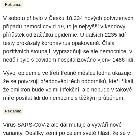
Reklama:
V sobotu přibylo v Česku 18.334 nových potvrzených
případů nemoci covid-19, to je nejvyšší víkendový
přírůstek od začátku epidemie. U dalších 2235 lidí
testy prokázaly koronavirus opakovaně. Čísla
pozitivních stoupají, vyprazdňují se ale nemocnice, v
neděli bylo s covidem hospitalizováno »jen« 1486 lidí.
Vývoj epidemie ve třetí třetině měsíce ledna ukazuje,
že se potvrzují předpovědi těch odborníků, kteří říkali,
že omikron bude velmi infekční, ale nebude v takové
míře posílat lidi do nemocnic s těžkým průběhem.
Reklama:
Virus SARS-CoV-2 ale dál mutuje a vytváří nové
varianty. Desítky zemí po celém světě hlásí, že se v