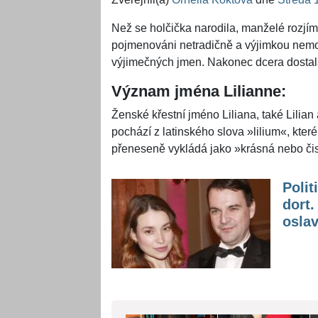
Než se holčička narodila, manželé rozjíma
pojmenováni netradičně a výjimkou nemoh
výjimečných jmen. Nakonec dcera dostal
Význam jména Lilianne:
Ženské křestní jméno Liliana, také Lilian
pochází z latinského slova »lilium«, které
přeneseně vykládá jako »krásná nebo čistá
Polit
dort
osla