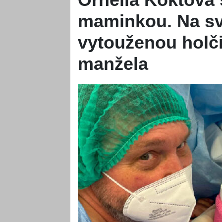
maminkou. Na sv
vytouženou holč
manžela