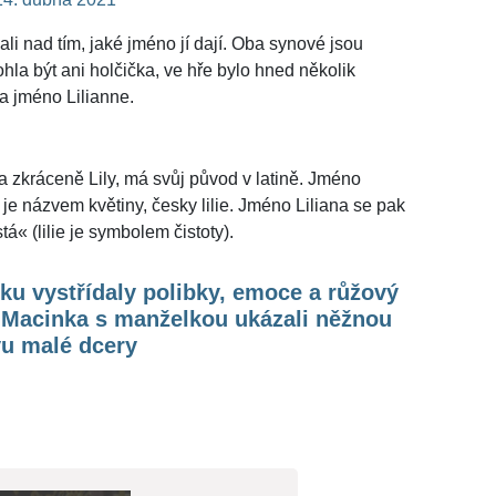
li nad tím, jaké jméno jí dají. Oba synové jsou
la být ani holčička, ve hře bylo hned několik
a jméno Lilianne.
 a zkráceně Lily, má svůj původ v latině. Jméno
 je názvem květiny, česky lilie. Jméno Liliana se pak
« (lilie je symbolem čistoty).
iku vystřídaly polibky, emoce a růžový
. Macinka s manželkou ukázali něžnou
vu malé dcery