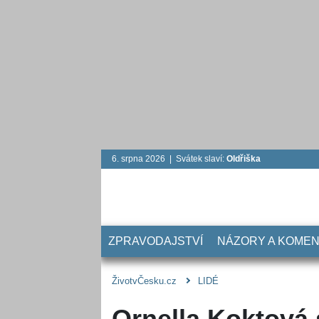
6. srpna 2026 | Svátek slaví:
Oldřiška
ZPRAVODAJSTVÍ
NÁZORY A KOME
ŽivotvČesku.cz
LIDÉ
Ornella Koktová s