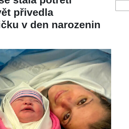
Vyhled
ět přivedla
ičku v den narozenin