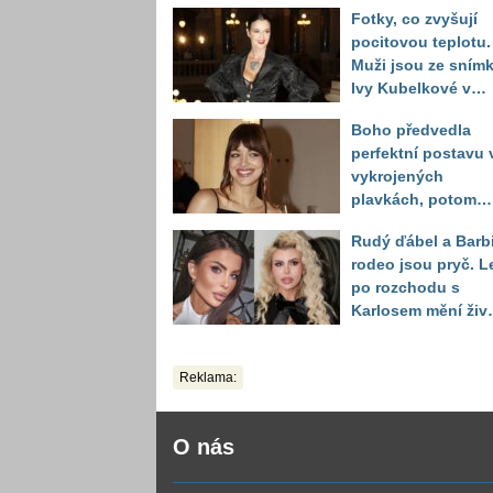
Fotky, co zvyšují
pocitovou teplotu.
Muži jsou ze sním
Ivy Kubelkové v
plavkách úplně pa
Boho předvedla
perfektní postavu 
vykrojených
plavkách, potom
ukázala realitu sv
Rudý ďábel a Barb
těla
rodeo jsou pryč. L
po rozchodu s
Karlosem mění živo
image, tleská jí i
Sandeva
Reklama:
O nás