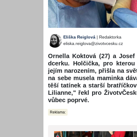
Eliška Reiglová
| Redaktorka
eliska.reiglova@zivotvcesku.cz
Ornella Koktová (27) a Josef 
dcerku. Holčička, pro kterou
jejím narozením, přišla na sv
na sebe musela maminka dáva
těší tatínek a starší bratříčk
Lilianne," řekl pro ŽivotvČesk
vůbec poprvé.
Reklama: