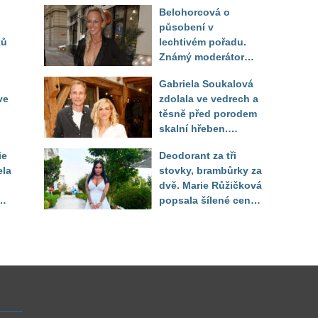
Belohorcová o
působení v
ků
lechtivém pořadu.
Známý moderátor
f
přiznal, že ji dírkou
Gabriela Soukalová
sledoval pod dekou
ve
zdolala ve vedrech a
těsně před porodem
skalní hřeben.
ého
Partner řešil, jak
ie
Deodorant za tři
snést "těhuli"
ela
stovky, brambůrky za
dvě. Marie Růžičková
t i
popsala šílené ceny
v Turecku