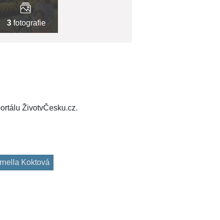
3
fotografie
ortálu ŽivotvČesku.cz.
rnella Koktová