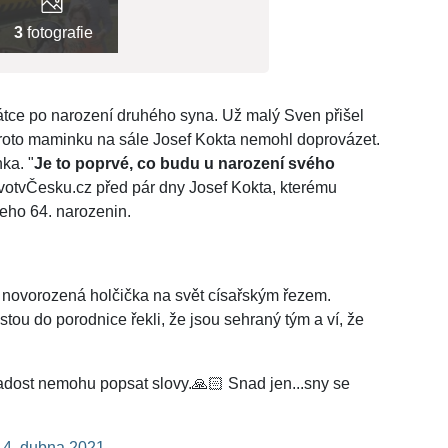
3
fotografie
rátce po narození druhého syna. Už malý Sven přišel
roto maminku na sále Josef Kokta nemohl doprovázet.
ka. "
Je to poprvé, co budu u narození svého
ŽivotvČesku.cz před pár dny Josef Kokta, kterému
eho 64. narozenin.
a novorozená holčička na svět císařským řezem.
tou do porodnice řekli, že jsou sehraný tým a ví, že
 radost nemohu popsat slovy.🙏🏻 Snad jen...sny se
14. dubna 2021