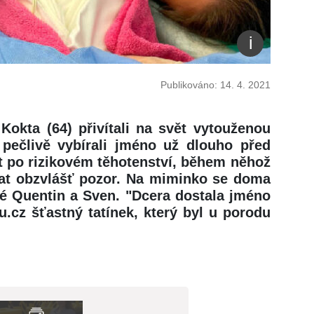
Publikováno: 14. 4. 2021
Kokta (64) přivítali na svět vytouženou
 pečlivě vybírali jméno už dlouho před
ět po rizikovém těhotenství, během něhož
t obzvlášť pozor. Na miminko se doma
ové Quentin a Sven. "Dcera dostala jméno
u.cz šťastný tatínek, který byl u porodu