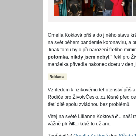
Ornella Koktová přišla do jiného stavu k
na svět během pandemie koronaviru, a p
Jinak tomu bylo při narození třetího mimin
potomka, nikdy jsem nebyl
," řekl pro 
manželka přivedla nakonec dceru v den j
Reklama:
Vzhledem k rizikovému těhotenství přišl
Rodiče pro ŽivotvČesku.cz těsně před ces
třetí dítě spolu zvládnou bez problémů.
Vítej na světě Lilianne Koktová💕...naší
vážně plní🕊...ikdyž to už ani...
Zveřejnil(a)
Ornella Koktová
dne
Středa 