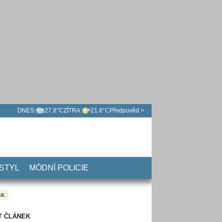
DNES:
27.8°C
ZÍTRA:
21.8°C
Předpověd >
 STYL
MÓDNÍ POLICIE
a:
T ČLÁNEK