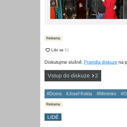
Reklama:
Diskutujme slušně.
Pravidla diskuze
na p
Vstup do diskuze
2
#Dcera
#Josef Kokta
#Miminko
#O
Reklama:
LIDÉ