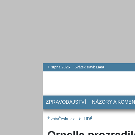
7. srpna 2026 | Svátek slaví:
Lada
ZPRAVODAJSTVÍ
NÁZORY A KOME
ŽivotvČesku.cz
LIDÉ
Ornella prozradil