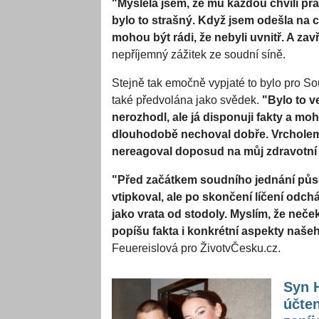
"Myslela jsem, že mu každou chvíli pr
bylo to strašný. Když jsem odešla na 
mohou být rádi, že nebyli uvnitř. A za
nepříjemný zážitek ze soudní síně.
Stejně tak emočně vypjaté to bylo pro S
také předvolána jako svědek.
"Bylo to v
nerozhodl, ale já disponuji fakty a m
dlouhodobě nechoval dobře. Vrcholem 
nereagoval doposud na můj zdravotní 
"Před začátkem soudního jednání půs
vtipkoval, ale po skončení líčení odchá
jako vrata od stodoly. Myslím, že neče
popíšu fakta i konkrétní aspekty naše
Feuereislová pro ŽivotvČesku.cz.
Syn H
účten