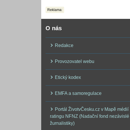
těla
Reklama:
O nás
Redakce
Provozovatel webu
Etický kodex
EMFA a samoregulace
Portál ŽivotvČesku.cz v Mapě médií
ratingu NFNZ (Nadační fond nezávislé
žurnalistiky)