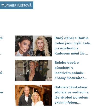
#Ornella Koktová
vá
Rudý ďábel a Barbie
rodeo jsou pryč. Lela
po rozchodu s
Karlosem mění život i
image, tleská jí i
Belohorcová o
Sandeva
působení v
ků
lechtivém pořadu.
Známý moderátor
f
přiznal, že ji dírkou
Gabriela Soukalová
sledoval pod dekou
ve
zdolala ve vedrech a
těsně před porodem
skalní hřeben.
ého
Partner řešil, jak