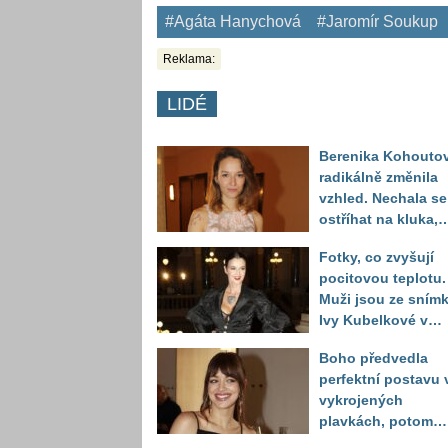
#Agáta Hanychová
#Jaromír Soukup
Reklama:
LIDÉ
Berenika Kohouto
radikálně změnila
vzhled. Nechala se
ostříhat na kluka,
reakce fanoušků
Fotky, co zvyšují
překvapily
pocitovou teplotu.
Muži jsou ze sním
Ivy Kubelkové v
plavkách úplně pa
Boho předvedla
perfektní postavu 
vykrojených
plavkách, potom
ukázala realitu sv