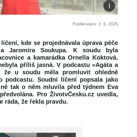
Publikováno: 3. 6. 2025
líčení, kde se projednávala úprava péče
a Jaromíra Soukupa. K soudu byla
racovnice a kamarádka Ornella Koktová.
nebyla příliš jasná. V podcastu »Agáta a
a, že u soudu měla promluvit ohledně
o podcastu. Soudní líčení popsala jako
ejně tak o něm mluvila před týdnem Eva
 předvolána. Pro ŽivotvČesku.cz uvedla,
je ráda, že řekla pravdu.