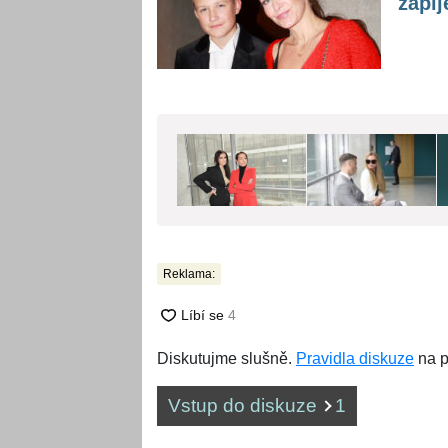
zapíj
Reklama:
Diskutujme slušně.
Pravidla diskuze
na p
Vstup do diskuze
1