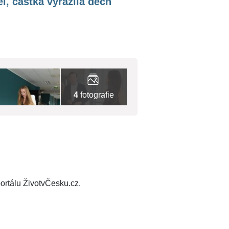
el, částka vyrazila dech
4
fotografie
ortálu ŽivotvČesku.cz.