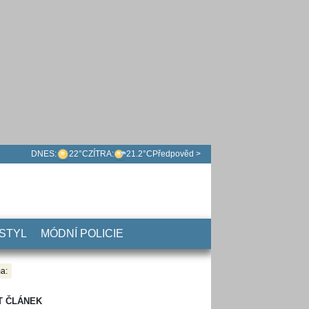
DNES:
22°C
ZÍTRA:
21.2°C
Předpověd >
 STYL
MÓDNÍ POLICIE
a:
T ČLÁNEK