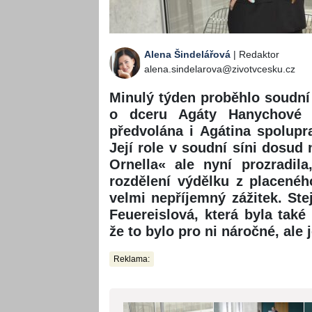
Alena Šindelářová
| Redaktor
alena.sindelarova@zivotvcesku.cz
Minulý týden proběhlo soudní 
o dceru Agáty Hanychové 
předvolána i Agátina spolup
Její role v soudní síni dosud 
Ornella« ale nyní prozradil
rozdělení výdělku z placenéh
velmi nepříjemný zážitek. St
Feuereislová, která byla také
že to bylo pro ni náročné, ale 
Reklama: