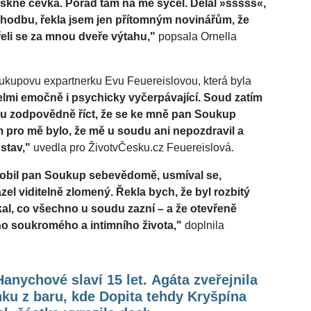
askne cévka. Pořád tam na mě syčel. Dělal »sssss«,
chodbu, řekla jsem jen přítomným novinářům, že
vřeli se za mnou dveře výtahu,"
popsala Ornella
oukupovu expartnerku Evu Feuereislovou, která byla
elmi emočně i psychicky vyčerpávající. Soud zatím
ohu zodpovědně říct, že se ke mně pan Soukup
pro mě bylo, že mě u soudu ani nepozdravil a
stav,"
uvedla pro ŽivotvČesku.cz Feuereislová.
obil pan Soukup sebevědomě, usmíval se,
zel viditelně zlomený. Řekla bych, že byl rozbitý
kal, co všechno u soudu zazní – a že otevřeně
ho soukromého a intimního života,"
doplnila
anychové slaví 15 let. Agáta zveřejnila
ku z baru, kde Dopita tehdy Kryšpína