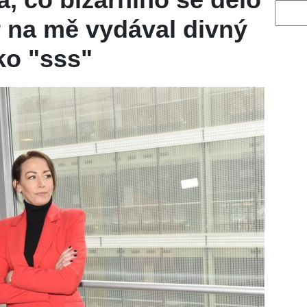
Vyhled
 na mě vydával divný
ko "sss"