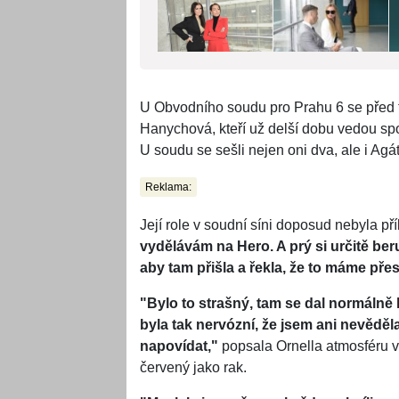
U Obvodního soudu pro Prahu 6 se před t
Hanychová, kteří už delší dobu vedou spo
U soudu se sešli nejen oni dva, ale i Ag
Reklama:
Její role v soudní síni doposud nebyla pří
vydělávám na Hero. A prý si určitě beru
aby tam přišla a řekla, že to máme pře
"Bylo to strašný, tam se dal normálně 
byla tak nervózní, že jsem ani nevěděla
napovídat,"
popsala Ornella atmosféru v
červený jako rak.