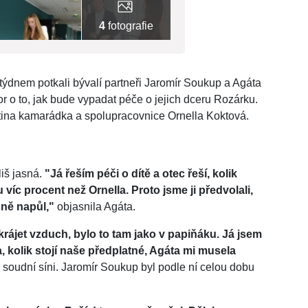
4
fotografie
ýdnem potkali bývalí partneři Jaromír Soukup a Agáta
r o to, jak bude vypadat péče o jejich dceru Rozárku.
átina kamarádka a spolupracovnice Ornella Koktová.
liš jasná.
"Já řeším péči o dítě a otec řeší, kolik
 víc procent než Ornella. Proto jsme ji předvolali,
sně napůl,"
objasnila Agáta.
krájet vzduch, bylo to tam jako v papiňáku. Já jsem
, kolik stojí naše předplatné, Agáta mi musela
 soudní síni. Jaromír Soukup byl podle ní celou dobu