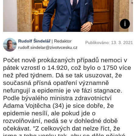
Rudolf Šindelář
| Redaktor
Publikováno: 13. 3. 2021
rudolf.sindelar@zivotvcesku.cz
Počet nově prokázaných případů nemoci v
pátek vzrostl o 14.920, což bylo o 1750 více
než před týdnem. Dá se tak usuzovat, že
současná přísná opatření významně
nefungují a epidemie je ve fázi stagnace.
Podle bývalého ministra zdravotnictví
Adama Vojtěcha (34) je sice dobře, že
epidemie nesílí, ale pokud jde o
rozvolňování, nedá se v dohledné době
očekávat. "Z celkových dat nelze říct, že
jsme z toho venku tak, aby se dělo nějaké