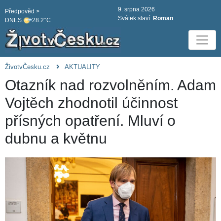
9. srpna 2026
Předpověd >
Svátek slaví:
Roman
DNES:
28.2°C
ŽivotvČesku.cz
AKTUALITY
Otazník nad rozvolněním. Adam
Vojtěch zhodnotil účinnost
přísných opatření. Mluví o
dubnu a květnu