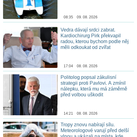
08:35 09. 08. 2026
Vedra dávají srdci zabrat.
Kardiochirurg Pirk překvapil
radou, kterou bychom podle něj
měli odkoukat od zvířat
17:04 08. 08. 2026
Politolog popsal zákulisní
strategii proti Pavlovi. A zmínil
nálepku, která mu má záměrně
před volbou uškodit
14:21 08. 08. 2026
Tropy znovu nabírají sílu.
Meteorologové varují před delší
vlnou a ukázali na místa, kde