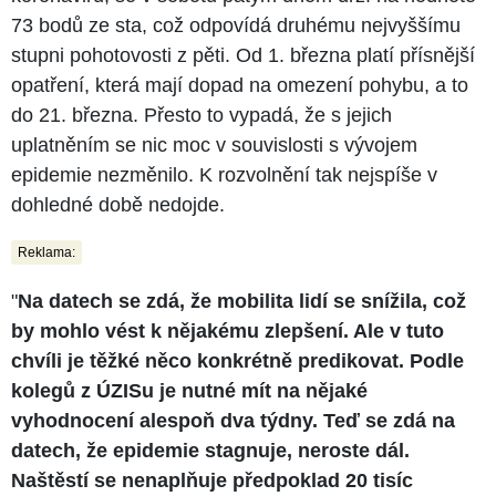
73 bodů ze sta, což odpovídá druhému nejvyššímu
stupni pohotovosti z pěti. Od 1. března platí přísnější
opatření, která mají dopad na omezení pohybu, a to
do 21. března. Přesto to vypadá, že s jejich
uplatněním se nic moc v souvislosti s vývojem
epidemie nezměnilo. K rozvolnění tak nejspíše v
dohledné době nedojde.
Reklama:
"
Na datech se zdá, že mobilita lidí se snížila, což
by mohlo vést k nějakému zlepšení. Ale v tuto
chvíli je těžké něco konkrétně predikovat. Podle
kolegů z ÚZISu je nutné mít na nějaké
vyhodnocení alespoň dva týdny. Teď se zdá na
datech, že epidemie stagnuje, neroste dál.
Naštěstí se nenaplňuje předpoklad 20 tisíc