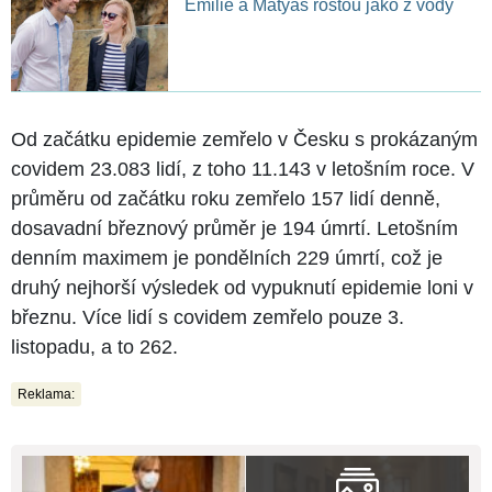
Emilie a Matyáš rostou jako z vody
Od začátku epidemie zemřelo v Česku s prokázaným
covidem 23.083 lidí, z toho 11.143 v letošním roce. V
průměru od začátku roku zemřelo 157 lidí denně,
dosavadní březnový průměr je 194 úmrtí. Letošním
denním maximem je pondělních 229 úmrtí, což je
druhý nejhorší výsledek od vypuknutí epidemie loni v
březnu. Více lidí s covidem zemřelo pouze 3.
listopadu, a to 262.
Reklama: