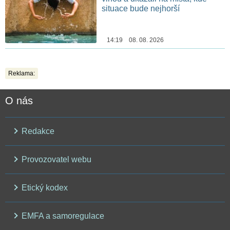
situace bude nejhorší
14:19 08. 08. 2026
Reklama:
O nás
Redakce
Provozovatel webu
Etický kodex
EMFA a samoregulace