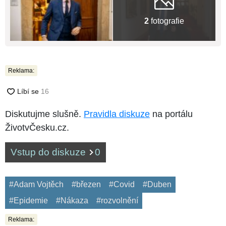
2
fotografie
Reklama:
Diskutujme slušně.
Pravidla diskuze
na portálu
ŽivotvČesku.cz.
Vstup do diskuze
0
#Adam Vojtěch
#březen
#Covid
#Duben
#Epidemie
#Nákaza
#rozvolnění
Reklama: