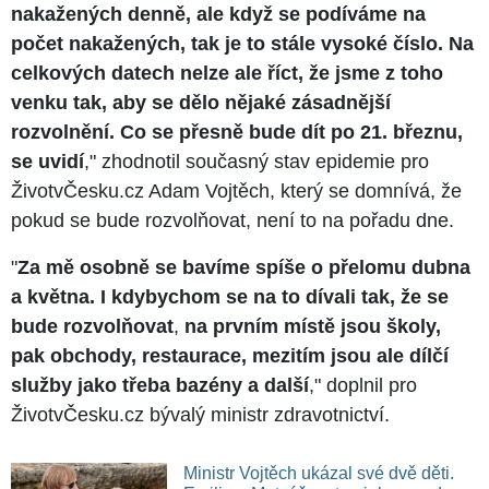
nakažených denně, ale když se podíváme na
počet nakažených, tak je to stále vysoké číslo. Na
celkových datech nelze ale říct, že jsme z toho
venku tak, aby se dělo nějaké zásadnější
rozvolnění. Co se přesně bude dít po 21. březnu,
se uvidí
," zhodnotil současný stav epidemie pro
ŽivotvČesku.cz Adam Vojtěch, který se domnívá, že
pokud se bude rozvolňovat, není to na pořadu dne.
"
Za mě osobně se bavíme spíše o přelomu dubna
a května. I kdybychom se na to dívali tak, že se
bude rozvolňovat
,
na prvním místě jsou školy,
pak obchody, restaurace, mezitím jsou ale dílčí
služby jako třeba bazény a další
," doplnil pro
ŽivotvČesku.cz bývalý ministr zdravotnictví.
Ministr Vojtěch ukázal své dvě děti.