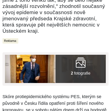
zásadnější rozvolnění," zhodnotil současný
vývoj epidemie v současnosti nově
jmenovaný předseda Krajské zdravotní,
která spravuje pět největších nemocnic v
Ústeckém kraji.
Reklama:
2
fotografie
Skóre protiepidemického systému PES, kterým se
původně v Česku řídila opatření proti šíření nového
koronaviru, se v sobotu pátým dnem drží na hodnotě