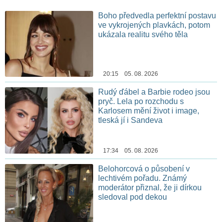
Boho předvedla perfektní postavu
ve vykrojených plavkách, potom
ukázala realitu svého těla
20:15 05. 08. 2026
Rudý ďábel a Barbie rodeo jsou
pryč. Lela po rozchodu s
Karlosem mění život i image,
tleská jí i Sandeva
17:34 05. 08. 2026
Belohorcová o působení v
lechtivém pořadu. Známý
moderátor přiznal, že ji dírkou
sledoval pod dekou