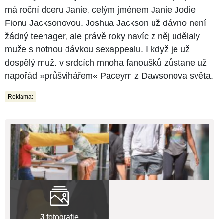
má roční dceru Janie, celým jménem Janie Jodie
Fionu Jacksonovou. Joshua Jackson už dávno není
žádný teenager, ale právě roky navíc z něj udělaly
muže s notnou dávkou sexappealu. I když je už
dospělý muž, v srdcích mnoha fanoušků zůstane už
napořád »průšvihářem« Paceym z Dawsonova světa.
Reklama:
3
fotografie