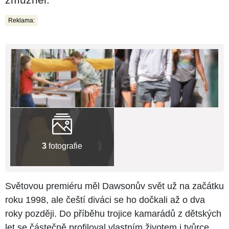
Reklama:
3
fotografie
Světovou premiéru měl Dawsonův svět už na začátku
roku 1998, ale čeští diváci se ho dočkali až o dva
roky později. Do příběhu trojice kamarádů z dětských
let se částečně profiloval vlastním životem i tvůrce