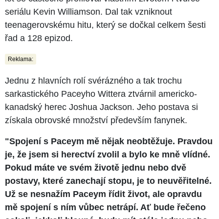
seriálu Kevin Williamson. Dal tak vzniknout
teenagerovskému hitu, který se dočkal celkem šesti
řad a 128 epizod.
Reklama:
Jednu z hlavních rolí svérázného a tak trochu
sarkastického Paceyho Wittera ztvárnil americko-
kanadský herec Joshua Jackson. Jeho postava si
získala obrovské množství především fanynek.
"Spojení s Paceym mě nějak neobtěžuje. Pravdou
je, že jsem si herectví zvolil a bylo ke mně vlídné.
Pokud máte ve svém životě jednu nebo dvě
postavy, které zanechají stopu, je to neuvěřitelné.
Už se nesnažím Paceym řídit život, ale opravdu
mě spojení s ním vůbec netrápí. Ať bude řečeno