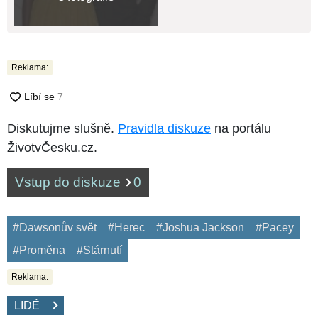
Reklama:
Diskutujme slušně.
Pravidla diskuze
na portálu
ŽivotvČesku.cz.
Vstup do diskuze
0
#Dawsonův svět
#Herec
#Joshua Jackson
#Pacey
#Proměna
#Stárnutí
Reklama:
LIDÉ