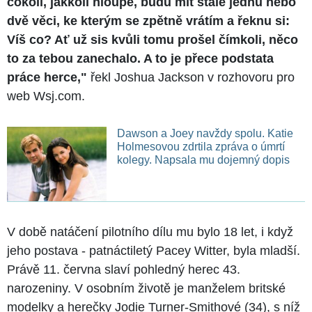
cokoli, jakkoli hloupé, budu mít stále jednu nebo
dvě věci, ke kterým se zpětně vrátím a řeknu si:
Víš co? Ať už sis kvůli tomu prošel čímkoli, něco
to za tebou zanechalo. A to je přece podstata
práce herce,"
řekl Joshua Jackson v rozhovoru pro
web Wsj.com.
Dawson a Joey navždy spolu. Katie
Holmesovou zdrtila zpráva o úmrtí
kolegy. Napsala mu dojemný dopis
V době natáčení pilotního dílu mu bylo 18 let, i když
jeho postava - patnáctiletý Pacey Witter, byla mladší.
Právě 11. června slaví pohledný herec 43.
narozeniny. V osobním životě je manželem britské
modelky a herečky Jodie Turner-Smithové (34), s níž