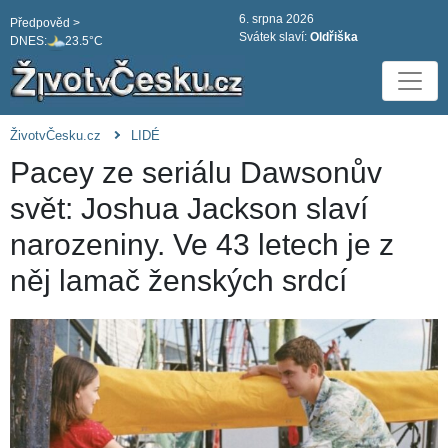
6. srpna 2026
Předpověd >
Svátek slaví:
Oldřiška
DNES:
23.5°C
ŽivotvČesku.cz
LIDÉ
Pacey ze seriálu Dawsonův
svět: Joshua Jackson slaví
narozeniny. Ve 43 letech je z
něj lamač ženských srdcí