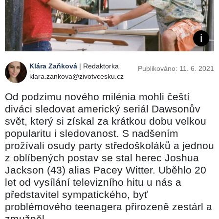
Klára Zaňková
| Redaktorka
Publikováno: 11. 6. 2021
klara.zankova@zivotvcesku.cz
Od podzimu nového milénia mohli čeští
diváci sledovat americký seriál Dawsonův
svět, který si získal za krátkou dobu velkou
popularitu i sledovanost. S nadšením
prožívali osudy party středoškoláků a jednou
z oblíbených postav se stal herec Joshua
Jackson (43) alias Pacey Witter. Uběhlo 20
let od vysílání televizního hitu u nás a
představitel sympatického, byť
problémového teenagera přirozeně zestárl a
zmužněl.