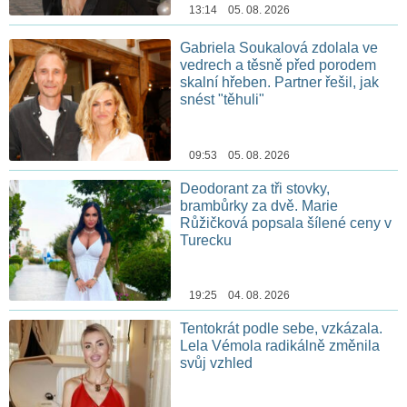
13:14 05. 08. 2026
Gabriela Soukalová zdolala ve
vedrech a těsně před porodem
skalní hřeben. Partner řešil, jak
snést "těhuli"
09:53 05. 08. 2026
Deodorant za tři stovky,
brambůrky za dvě. Marie
Růžičková popsala šílené ceny v
Turecku
19:25 04. 08. 2026
Tentokrát podle sebe, vzkázala.
Lela Vémola radikálně změnila
svůj vzhled