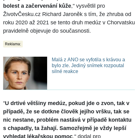
bolest a začervenání kůže
," vysvětlil pro
ŽivotvČesku.cz Richard Jaroněk s tím, že zhruba od
roku 2020 až 2021 se tento druh medúz v Chorvatsku
pravidelně objevuje do současnosti.
Reklama:
Malá z ANO se vyfotila s krávou a
bylo zle. Jediný snímek rozpoutal
silné reakce
"
U drtivé většiny medúz, pokud jde o zvon, tak v
případě, že se dotkne člověk jejího vršku, tak se
nic nestane, problém nastává v případě kontaktu
s chapadly, ta žahají. Samozřejmě je vždy lepší
vyhledat lékařskou pomoc
," dodal pro