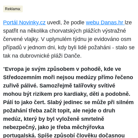
Reklama:
Portál Novinky.cz
uvedl, že podle
webu Danas.hr
lze
spatřit na několika chorvatských plážích výstražné
červené vlajky. V uplynulém týdnu je evidováno osm
případů v jednom dni, kdy byli lidé požaháni - stalo se
tak na dubrovnické pláži Danče.
"
Evropa je svým způsobem v pohodě, kde ve
Středozemním moři nejsou medúzy přímo řečeno
zuřivě pálivé. Samozřejmě talířovky svítivé
mohou být rizikem pro kardiaky, děti a podobně.
Pálí to jako čert. Slabý jedinec se může při silném
požahání třeba začít topit, ale nejde o druh
medúz, který by byl vyloženě smrtelně
nebezpečný, jako je třeba měchýřovka
portugalská. Spíše způsobí člověku dočasnou