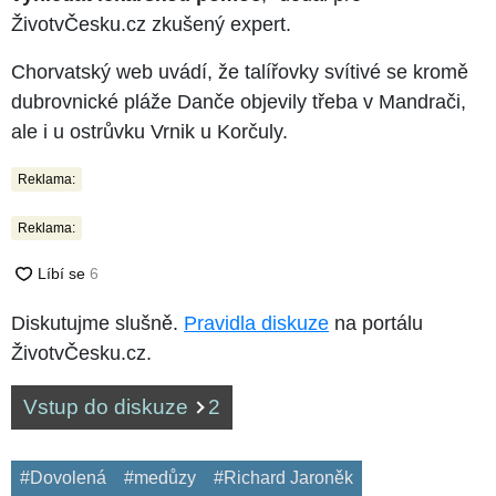
ŽivotvČesku.cz zkušený expert.
Chorvatský web uvádí, že talířovky svítivé se kromě
dubrovnické pláže Danče objevily třeba v Mandrači,
ale i u ostrůvku Vrnik u Korčuly.
Reklama:
Reklama:
Diskutujme slušně.
Pravidla diskuze
na portálu
ŽivotvČesku.cz.
Vstup do diskuze
2
#Dovolená
#medůzy
#Richard Jaroněk