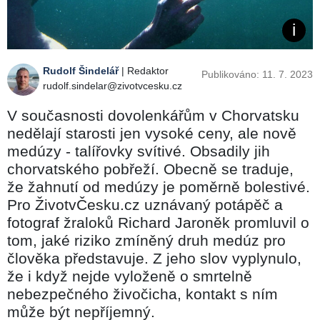
Rudolf Šindelář
| Redaktor
Publikováno: 11. 7. 2023
rudolf.sindelar@zivotvcesku.cz
V současnosti dovolenkářům v Chorvatsku
nedělají starosti jen vysoké ceny, ale nově
medúzy - talířovky svítivé. Obsadily jih
chorvatského pobřeží. Obecně se traduje,
že žahnutí od medúzy je poměrně bolestivé.
Pro ŽivotvČesku.cz uznávaný potápěč a
fotograf žraloků Richard Jaroněk promluvil o
tom, jaké riziko zmíněný druh medúz pro
člověka představuje. Z jeho slov vyplynulo,
že i když nejde vyloženě o smrtelně
nebezpečného živočicha, kontakt s ním
může být nepříjemný.