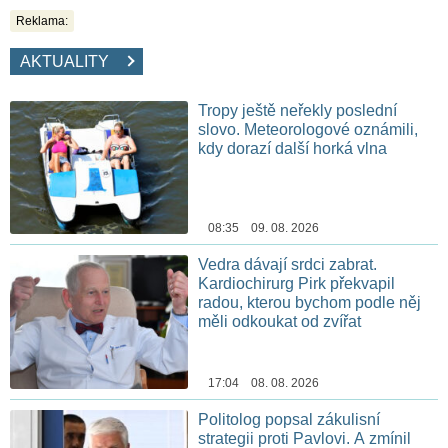
Reklama:
AKTUALITY
Tropy ještě neřekly poslední
slovo. Meteorologové oznámili,
kdy dorazí další horká vlna
08:35 09. 08. 2026
Vedra dávají srdci zabrat.
Kardiochirurg Pirk překvapil
radou, kterou bychom podle něj
měli odkoukat od zvířat
17:04 08. 08. 2026
Politolog popsal zákulisní
strategii proti Pavlovi. A zmínil