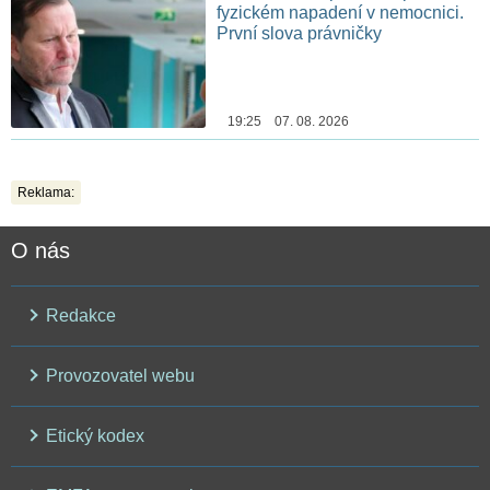
fyzickém napadení v nemocnici.
První slova právničky
19:25 07. 08. 2026
Reklama:
O nás
Redakce
Provozovatel webu
Etický kodex