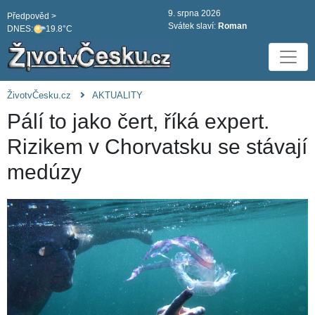
9. srpna 2026
Předpověd >
Svátek slaví:
Roman
DNES:
19.8°C
ŽivotvČesku.cz
AKTUALITY
Pálí to jako čert, říká expert.
Rizikem v Chorvatsku se stávají
medúzy