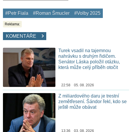
#Petr Fiala
#Roman Šmucler
#Volby 2025
Reklama:
KOMENTÁŘE
Turek vsadil na tajemnou
nahrávku s druhým řidičem.
Senátor Láska položil otázku,
která může celý příběh otočit
22:58 05. 08. 2026
Z miliardového daru je trestní
zemětřesení. Šándor řekl, kdo se
ještě může obávat
13:36 03. 08. 2026