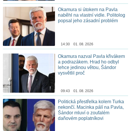
Okamura si útokem na Pavla
naběhl na vlastní vidle. Politolog
popsal jeho zásadní problém
14:30 01. 08. 2026
Okamura nazval Pavla křivákem
a podrazákem. Hrad ho odbyl
lehce jedinou větou, Šándor
vysvětlil proč
09:43 01. 08. 2026
Politická přestřelka kolem Turka
nekončí. Macinka pálí na Pavla,
Šándor mluví o zoufalém
daňovém poplatníkovi