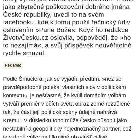
jako zbytečné poškozování dobrého jména
České republiky, uvedl to na svém
facebooku, kde k tomu použil řečnický údiv
oslovením »Pane Bože«. Když ho redakce
ŽivotvČesku.cz oslovila, odpověděl, že »ho
to nezajímá«, a svůj příspěvek neuvěřitelně
rychle smazal.
Reklama:
Podle Šmuclera, jak se vyjádřil předtím, »než se
pravděpodobně polekal vlastních slov v politickém
kontextu«, je nešťastné, že kvůli domácím volbám
vytváří premiér v očích světa obraz země rozdělené
tak, že část její politické scény údajně nahrává
Kremlu. V důsledku toho může Česko působit jako
nestabilní a geopoliticky nejednoznačný partner, což
je v době války na Ukrajině obzvlášť citlivé.