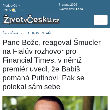
7. srpna 2026
Předpověd >
Svátek slaví:
Lada
DNES:
19°C
ŽivotvČesku.cz
KOMENTÁŘE
Pane Bože, reagoval Šmucler
na Fialův rozhovor pro
Financial Times, v němž
premiér uvedl, že Babiš
pomáhá Putinovi. Pak se
polekal sám sebe