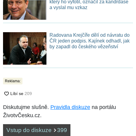
který ho vyfotil, označil za kandrdase
a vyslal mu vzkaz
Radovana Krejčíře dělí od návratu do
ČR jeden podpis. Kajínek odhadl, jak
by zapadl do českého vězeňství
Reklama:
Diskutujme slušně.
Pravidla diskuze
na portálu
ŽivotvČesku.cz.
Vstup do diskuze
399