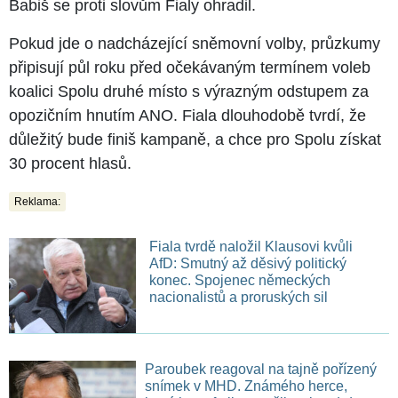
Babiš se proti slovům Fialy ohradil.
Pokud jde o nadcházející sněmovní volby, průzkumy
připisují půl roku před očekávaným termínem voleb
koalici Spolu druhé místo s výrazným odstupem za
opozičním hnutím ANO. Fiala dlouhodobě tvrdí, že
důležitý bude finiš kampaně, a chce pro Spolu získat
30 procent hlasů.
Reklama:
Fiala tvrdě naložil Klausovi kvůli
AfD: Smutný až děsivý politický
konec. Spojenec německých
nacionalistů a proruských sil
Paroubek reagoval na tajně pořízený
snímek v MHD. Známého herce,