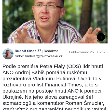
Rudolf Šindelář
| Redaktor
Publikováno: 25. 3. 2025
rudolf.sindelar@zivotvcesku.cz
Podle premiéra Petra Fialy (ODS) lídr hnutí
ANO Andrej Babiš pomáhá ruskému
prezidentovi Vladimiru Putinovi. Uvedl to v
rozhovoru pro list Financial Times, a to s
poukazem na postoje hnutí ANO k pomoci
Ukrajině. Na jeho slova zareagoval šéf
stomatologů a komentátor Roman Šmucler,
který výrok pro zahraniční periodikum vnímá