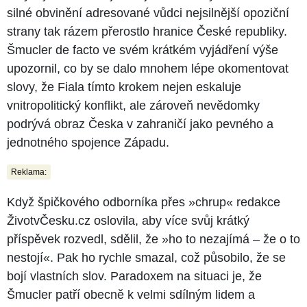
silné obvinění adresované vůdci nejsilnější opoziční
strany tak rázem přerostlo hranice České republiky.
Šmucler de facto ve svém krátkém vyjádření výše
upozornil, co by se dalo mnohem lépe okomentovat
slovy, že Fiala tímto krokem nejen eskaluje
vnitropolitický konflikt, ale zároveň nevědomky
podrývá obraz Česka v zahraničí jako pevného a
jednotného spojence Západu.
Reklama:
Když špičkového odborníka přes »chrup« redakce
ŽivotvČesku.cz oslovila, aby více svůj krátký
příspěvek rozvedl, sdělil, že »ho to nezajímá –⁠⁠⁠⁠⁠⁠ že o to
nestojí«. Pak ho rychle smazal, což působilo, že se
bojí vlastních slov. Paradoxem na situaci je, že
Šmucler patří obecně k velmi sdílným lidem a