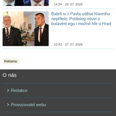
14:24 29. 07. 2026
Babiš si z Pavla udělal hlavního
nepřítele. Politolog mluví o
bolavém egu i možné hře o Hrad
10:43 27. 07. 2026
Reklama:
O nás
Redakce
Provozovatel webu