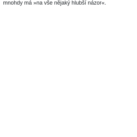
mnohdy má »na vše nějaký hlubší názor«.