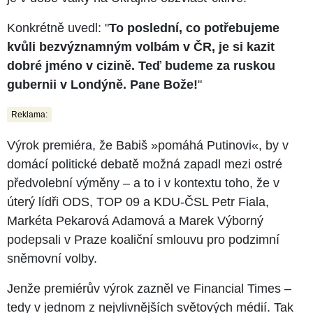
Konkrétně uvedl: "
To poslední, co potřebujeme
kvůli bezvýznamným volbám v ČR, je si kazit
dobré jméno v cizině. Teď budeme za ruskou
gubernii v Londýně. Pane Bože!
"
Reklama:
Výrok premiéra, že Babiš »pomáhá Putinovi«, by v
domácí politické debatě možná zapadl mezi ostré
předvolební výměny –⁠⁠⁠⁠⁠⁠ a to i v kontextu toho, že v
úterý lídři ODS, TOP 09 a KDU-ČSL Petr Fiala,
Markéta Pekarová Adamová a Marek Výborný
podepsali v Praze koaliční smlouvu pro podzimní
sněmovní volby.
Jenže premiérův výrok zazněl ve Financial Times –⁠⁠⁠⁠⁠⁠
tedy v jednom z nejvlivnějších světových médií. Tak