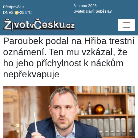
8. srpna 2026
Předpověd >
Svátek slaví:
Soběslav
DNES:
25.5°C
Paroubek podal na Hřiba trestní
oznámení. Ten mu vzkázal, že
ho jeho příchylnost k náckům
nepřekvapuje