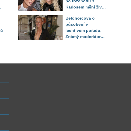
po rozchodu s
Karlosem mění život i
image, tleská jí i
Belohorcová o
Sandeva
působení v
ků
lechtivém pořadu.
Známý moderátor
f
přiznal, že ji dírkou
sledoval pod dekou