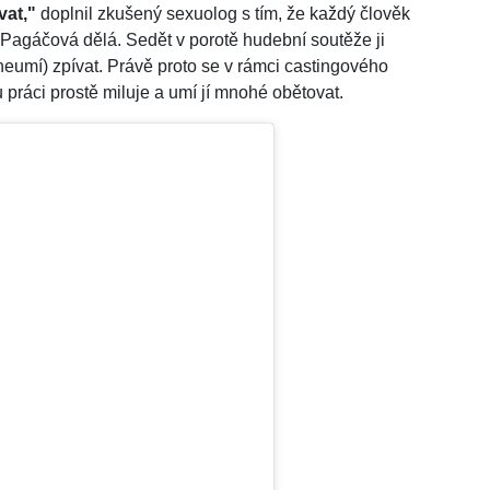
ovat,"
doplnil zkušený sexuolog s tím, že každý člověk
cie Pagáčová dělá. Sedět v porotě hudební soutěže ji
i neumí) zpívat. Právě proto se v rámci castingového
 práci prostě miluje a umí jí mnohé obětovat.