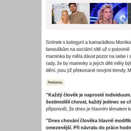
Snímek s kolegyní a kamarádkou Moniko
fanouškům na sociální sítě už v polovině 
maminka by měla dávat pozor na sebe i sv
rady, že by maminky a jejich děti měly b
dění, jsou již překonané novými trendy. M
Reklama:
"Každý člověk je naprosté individuum. 
šestinedělí chovat, každý jedinec se cít
připomněl, že dnes je hlavním tématem k
"Dnes chování člověka hlavně modifik
omezenější. Při návratu do práce hodně