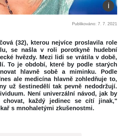
Publikováno: 7. 7. 2021
vá (32), kterou nejvíce proslavila role
lu, se našla v roli porotkyně hudební
cké hvězdy. Mezi lidi se vrátila v době,
lí. To je období, které by podle starých
novat hlavně sobě a miminku. Podle
nes ale medicína hlavně zohledňuje to,
ny už šestinedělí tak pevně nedodržují.
ividuum. Není univerzální návod, jak by
 chovat, každý jedinec se cítí jinak,"
lékař s mnohaletými zkušenostmi.