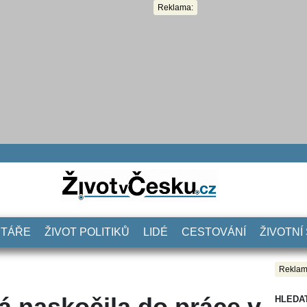
Reklama:
NTÁŘE
ŽIVOT POLITIKŮ
LIDÉ
CESTOVÁNÍ
ŽIVOTNÍ
Reklam
á naskočila do práce v
HLEDA