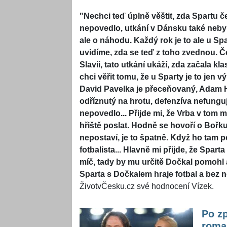
"Nechci teď úplně věštit, zda Spartu č
nepovedlo, utkání v Dánsku také nebyl 
ale o náhodu. Každý rok je to ale u Sp
uvidíme, zda se teď z toho zvednou. Č
Slavii, tato utkání ukáží, zda začala kl
chci věřit tomu, že u Sparty je to jen vý
David Pavelka je přeceňovaný, Adam Hl
odříznutý na hrotu, defenzíva nefungu
nepovedlo... Přijde mi, že Vrba v tom 
hřiště poslat. Hodně se hovoří o Bořk
nepostaví, je to špatně. Když ho tam po
fotbalista... Hlavně mi přijde, že Spa
míč, tady by mu určitě Dočkal pomohl a
Sparta s Dočkalem hraje fotbal a bez n
ŽivotvČesku.cz své hodnocení Vízek.
Po z
roma