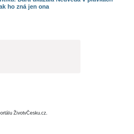
jak ho zná jen ona
ortálu ŽivotvČesku.cz.