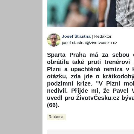
Josef Šťastna
| Redaktor
josef.stastna@zivotvcesku.cz
Sparta Praha má za sebou d
obrátila také proti trenérovi
Plzni a upachtěná remíza v 
otázku, zda jde o krátkodob
podzimní krize. "V Plzni mo
nedivil. Přijde mi, že Pavel
uvedl pro ŽivotvČesku.cz býva
(66).
Reklama: