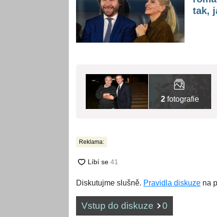
tak, 
2
fotografie
Reklama:
Diskutujme slušně.
Pravidla diskuze
na p
Vstup do diskuze
0