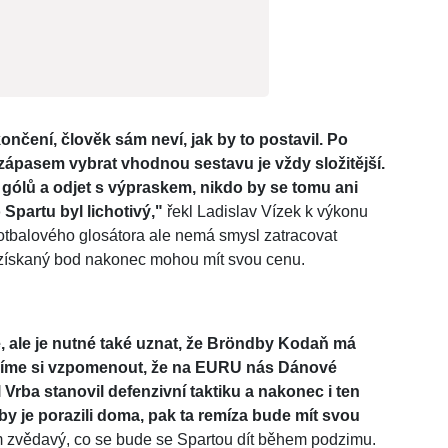
nčení, člověk sám neví, jak by to postavil. Po
 zápasem vybrat vhodnou sestavu je vždy složitější.
5 gólů a odjet s výpraskem, nikdo by se tomu ani
 Spartu byl lichotivý,"
řekl Ladislav Vízek k výkonu
 fotbalového glosátora ale nemá smysl zatracovat
získaný bod nakonec mohou mít svou cenu.
, ale je nutné také uznat, že Bröndby Kodaň má
usíme si vzpomenout, že na EURU nás Dánové
 Vrba stanovil defenzivní taktiku a nakonec i ten
by je porazili doma, pak ta remíza bude mít svou
ám zvědavý, co se bude se Spartou dít během podzimu.