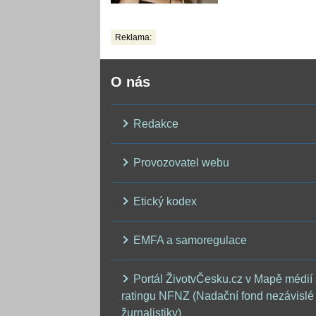
ukázala realitu sv
těla
Reklama:
O nás
Redakce
Provozovatel webu
Etický kodex
EMFA a samoregulace
Portál ŽivotvČesku.cz v Mapě médií
ratingu NFNZ (Nadační fond nezávislé
žurnalistiky)