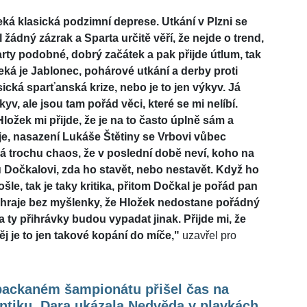
eká klasická podzimní deprese. Utkání v Plzni se
žádný zázrak a Sparta určitě věří, že nejde o trend,
arty podobné, dobrý začátek a pak přijde útlum, tak
eká je Jablonec, pohárové utkání a derby proti
asická sparťanská krize, nebo je to jen výkyv. Já
kyv, ale jsou tam pořád věci, které se mi nelíbí.
ožek mi přijde, že je na to často úplně sám a
je, nasazení Lukáše Štětiny se Vrbovi vůbec
má trochu chaos, že v poslední době neví, koho na
u Dočkalovi, zda ho stavět, nebo nestavět. Když ho
šle, tak je taky kritika, přitom Dočkal je pořád pan
rta hraje bez myšlenky, že Hložek nedostane pořádný
 ty přihrávky budou vypadat jinak. Přijde mi, že
ěj je to jen takové kopání do míče,"
uzavřel pro
packaném šampionátu přišel čas na
ntiku. Dara ukázala Nedvěda v plavkách