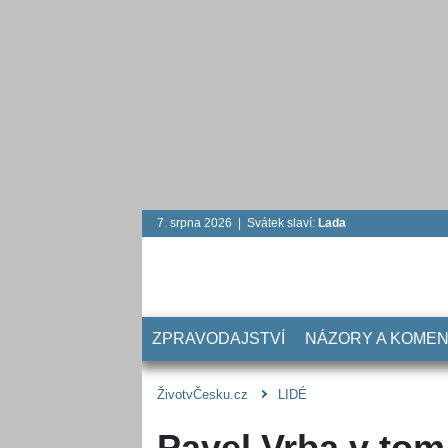
7. srpna 2026 | Svátek slaví:
Lada
ZPRAVODAJSTVÍ
NÁZORY A KOME
ŽivotvČesku.cz
LIDÉ
Pavel Vrba v tom