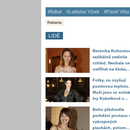
#fotbal
#Ladislav Vízek
#Pavel Vrba
Reklama:
LIDÉ
Berenika Kohouto
radikálně změnila
vzhled. Nechala se
ostříhat na kluka,
reakce fanoušků
Fotky, co zvyšují
překvapily
pocitovou teplotu.
Muži jsou ze sním
Ivy Kubelkové v
plavkách úplně pa
Boho předvedla
perfektní postavu 
vykrojených
plavkách, potom