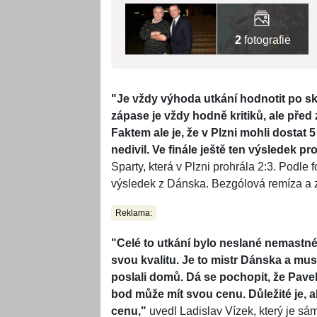
2
fotografie
"Je vždy výhoda utkání hodnotit po sko
zápase je vždy hodně kritiků, ale před
Faktem ale je, že v Plzni mohli dostat 
nedivil. Ve finále ještě ten výsledek pro
Sparty, která v Plzni prohrála 2:3. Podle
výsledek z Dánska. Bezgólová remíza a 
Reklama:
"Celé to utkání bylo neslané nemastné
svou kvalitu. Je to mistr Dánska a m
poslali domů. Dá se pochopit, že Pavel
bod může mít svou cenu. Důležité je, a
cenu,"
uvedl Ladislav Vízek, který je s