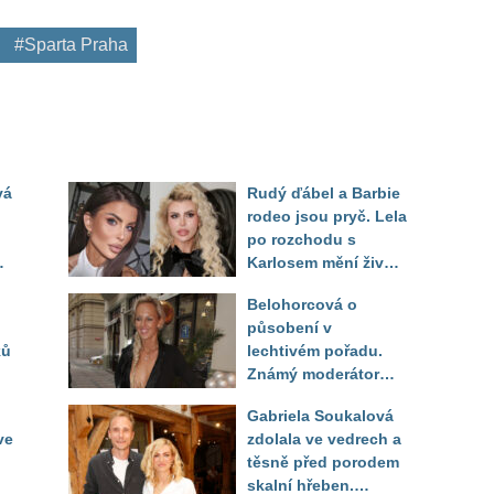
#Sparta Praha
vá
Rudý ďábel a Barbie
rodeo jsou pryč. Lela
po rozchodu s
Karlosem mění život i
image, tleská jí i
Belohorcová o
Sandeva
působení v
ků
lechtivém pořadu.
Známý moderátor
f
přiznal, že ji dírkou
Gabriela Soukalová
sledoval pod dekou
ve
zdolala ve vedrech a
těsně před porodem
skalní hřeben.