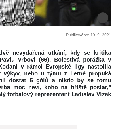
Publikováno: 19. 9. 2021
vě nevydařená utkání, kdy se kritika
 Pavlu Vrbovi (66). Bolestivá porážka v
Kodani v rámci Evropské ligy nastolila
ý výkyv, nebo u týmu z Letné propuká
hli dostat 5 gólů a nikdo by se tomu
 Vrba moc neví, koho na hřiště poslat,"
lý fotbalový reprezentant Ladislav Vízek