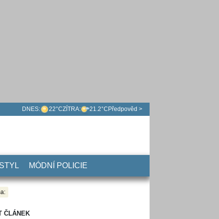
DNES:
22°C
ZÍTRA:
21.2°C
Předpověd >
 STYL
MÓDNÍ POLICIE
a:
T ČLÁNEK