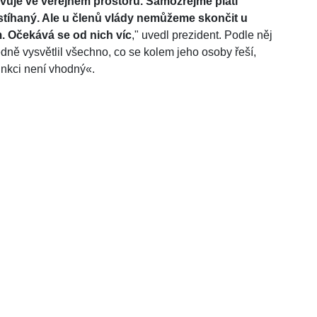
vuje ve veřejném prostoru. Samozřejmě platí
stíhaný. Ale u členů vlády nemůžeme skončit u
m. Očekává se od nich víc
," uvedl prezident. Podle něj
ně vysvětlil všechno, co se kolem jeho osoby řeší,
unkci není vhodný«.