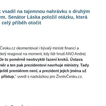
k vsadil na tajemnou nahrávku s druhým
em. Senátor Láska položil otázku, která
celý příběh otočit
Česku.cz okomentoval i bývalý ministr financí a
který reagoval na moment, kdy lídr hnutí ANO Andrej
Je to poměrně neobvyklé řazení kroků. Ústava
miér a ten pak prezidentovi navrhuje ministry. Tady
ještě premiérem není, a prezident jejich jména už
 přístup
," uvedl s nadsázkou pro ŽivotvČesku.cz.