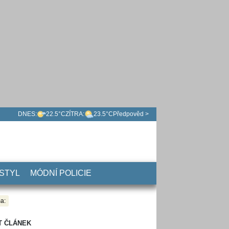
DNES:
22.5°C
ZÍTRA:
23.5°C
Předpověd >
 STYL
MÓDNÍ POLICIE
a:
T ČLÁNEK