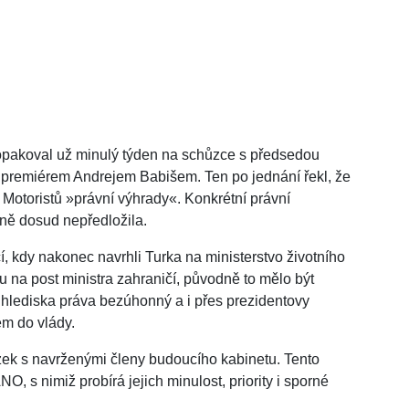
opakoval už minulý týden na schůzce s předsedou
remiérem Andrejem Babišem. Ten po jednání řekl, že
Motoristů »právní výhrady«. Konkrétní právní
jně dosud nepředložila.
í, kdy nakonec navrhli Turka na ministerstvo životního
u na post ministra zahraničí, původně to mělo být
z hlediska práva bezúhonný a i přes prezidentovy
em do vlády.
ůzek s navrženými členy budoucího kabinetu. Tento
, s nimiž probírá jejich minulost, priority i sporné