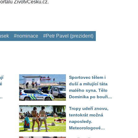
ortálu ŽivotvČesku.cz.
usek
#nominace
#Petr Pavel (prezident)
jí
Sportovec tělem i
é
duší a milující táta
malého syna. Tělo
Dominika po bouři
na jezeře Most našli
Tropy udeří znovu,
až druhý den
tentokrát možná
naposledy.
Meteorologové
zpřesnili výhled až