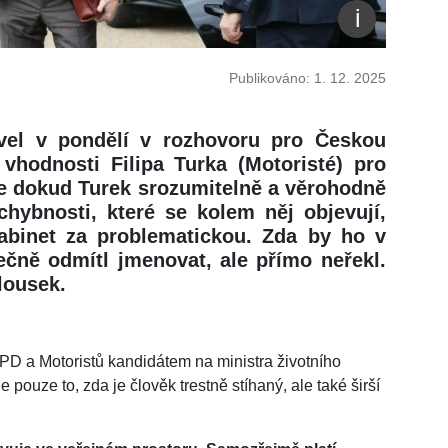
Publikováno: 1. 12. 2025
vel v pondělí v rozhovoru pro Českou
 vhodnosti Filipa Turka (Motoristé) pro
 že dokud Turek srozumitelně a věrohodně
hybnosti, které se kolem něj objevují,
abinet za problematickou. Zda by ho v
ečně odmítl jmenovat, ale přímo neřekl.
lousek.
 SPD a Motoristů kandidátem na ministra životního
e pouze to, zda je člověk trestně stíhaný, ale také širší