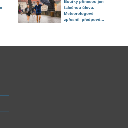
Bouřky přinesou jen
do září
m
falešnou úlevu.
Meteorologové
zpřesnili předpověď
a oznámili návrat
horkého počasí