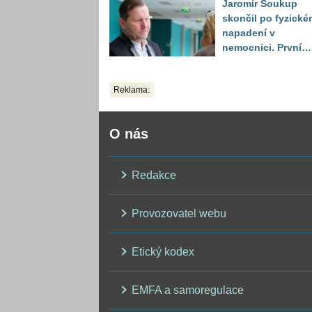
Jaromír Soukup
skončil po fyzické
napadení v
nemocnici. První
slova právničky
Reklama:
O nás
Redakce
Provozovatel webu
Etický kodex
EMFA a samoregulace