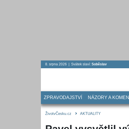
8. srpna 2026 | Svátek slaví:
Soběslav
ZPRAVODAJSTVÍ
NÁZORY A KOME
ŽivotvČesku.cz
AKTUALITY
Pavel vysvětlil 