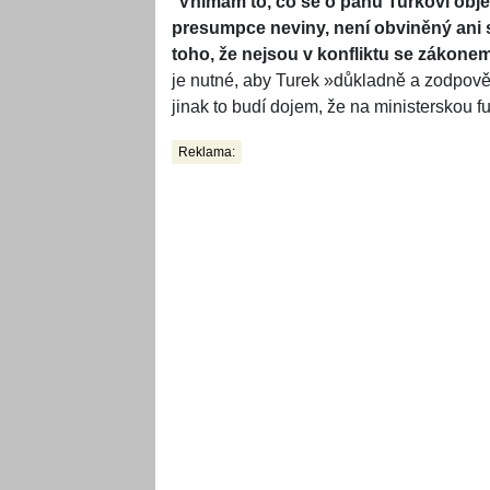
"
Vnímám to, co se o panu Turkovi obje
presumpce neviny, není obviněný ani 
toho, že nejsou v konfliktu se zákone
je nutné, aby Turek »důkladně a zodpověd
jinak to budí dojem, že na ministerskou f
Reklama: