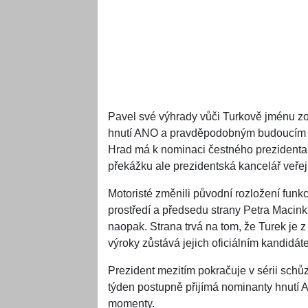
Pavel své výhrady vůči Turkově jménu z
hnutí ANO a pravděpodobným budoucím p
Hrad má k nominaci čestného prezidenta 
překážku ale prezidentská kancelář veře
Motoristé změnili původní rozložení funkc
prostředí a předsedu strany Petra Macink
naopak. Strana trvá na tom, že Turek je 
výroky zůstává jejich oficiálním kandidát
Prezident mezitím pokračuje v sérii sch
týden postupně přijímá nominanty hnutí ANO
momenty.