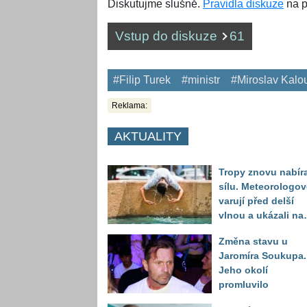
Diskutujme slušně.
Pravidla diskuze
na p
Vstup do diskuze
61
#Filip Turek
#ministr
#Miroslav Kalo
Reklama:
AKTUALITY
Tropy znovu nabíra
sílu. Meteorologov
varují před delší
vlnou a ukázali na
místa, kde situace
Změna stavu u
bude nejhorší
Jaromíra Soukupa.
Jeho okolí
promluvilo