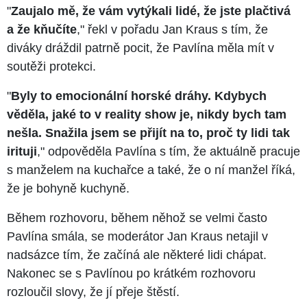
"
Zaujalo mě, že vám vytýkali lidé, že jste plačtivá
a že kňučíte
," řekl v pořadu Jan Kraus s tím, že
diváky dráždil patrně pocit, že Pavlína měla mít v
soutěži protekci.
"
Byly to emocionální horské dráhy. Kdybych
věděla, jaké to v reality show je, nikdy bych tam
nešla. Snažila jsem se přijít na to, proč ty lidi tak
irituji
," odpověděla Pavlína s tím, že aktuálně pracuje
s manželem na kuchařce a také, že o ní manžel říká,
že je bohyně kuchyně.
Během rozhovoru, během něhož se velmi často
Pavlína smála, se moderátor Jan Kraus netajil v
nadsázce tím, že začíná ale některé lidi chápat.
Nakonec se s Pavlínou po krátkém rozhovoru
rozloučil slovy, že jí přeje štěstí.