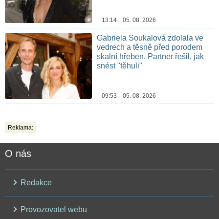
13:14 05. 08. 2026
Gabriela Soukalová zdolala ve
vedrech a těsně před porodem
skalní hřeben. Partner řešil, jak
snést "těhuli"
09:53 05. 08. 2026
Reklama:
O nás
Redakce
Provozovatel webu