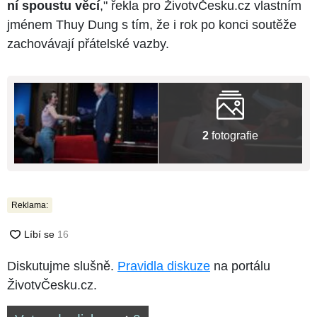
ní spoustu věcí
," řekla pro ŽivotvČesku.cz vlastním
jménem Thuy Dung s tím, že i rok po konci soutěže
zachovávají přátelské vazby.
2
fotografie
Reklama:
Diskutujme slušně.
Pravidla diskuze
na portálu
ŽivotvČesku.cz.