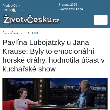
7. srpna 2026
Předpověd >
Svátek slaví:
Lada
DNES:
18°C
ŽivotvČesku.cz
LIDÉ
Pavlína Lubojatzky u Jana
Krause: Byly to emocionální
horské dráhy, hodnotila účast v
kuchařské show