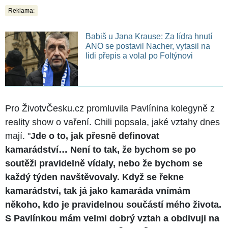
Reklama:
Babiš u Jana Krause: Za lídra hnutí
ANO se postavil Nacher, vytasil na
lidi přepis a volal po Foltýnovi
Pro ŽivotvČesku.cz promluvila Pavlínina kolegyně z
reality show o vaření. Chili popsala, jaké vztahy dnes
mají. "
Jde o to, jak přesně definovat
kamarádství… Není to tak, že bychom se po
soutěži pravidelně vídaly, nebo že bychom se
každý týden navštěvovaly. Když se řekne
kamarádství, tak já jako kamaráda vnímám
někoho, kdo je pravidelnou součástí mého života.
S Pavlínkou mám velmi dobrý vztah a obdivuji na