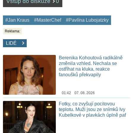
Vstup do diskuze
0
#Jan Kraus
#MasterChef
#Pavlína Lubojatzky
Reklama:
LIDÉ
Berenika Kohoutová radikálně
změnila vzhled. Nechala se
ostříhat na kluka, reakce
fanoušků překvapily
01:42 07. 08. 2026
Fotky, co zvyšují pocitovou
teplotu. Muži jsou ze snímků Ivy
Kubelkové v plavkách úplně paf