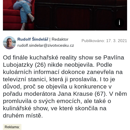
Rudolf Šindelář
| Redaktor
Publikováno: 17. 3. 2021
rudolf.sindelar@zivotvcesku.cz
Od finále kuchařské reality show se Pavlína
Lubojatzky (26) nikde neobjevila. Podle
kuloárních informací dokonce zanevřela na
televizní stanici, která ji proslavila. I to je
důvod, proč se objevila u konkurence v
pořadu moderátora Jana Krause (67). V něm
promluvila o svých emocích, ale také o
kulinářské show, ve které skončila na
druhém místě.
Reklama: