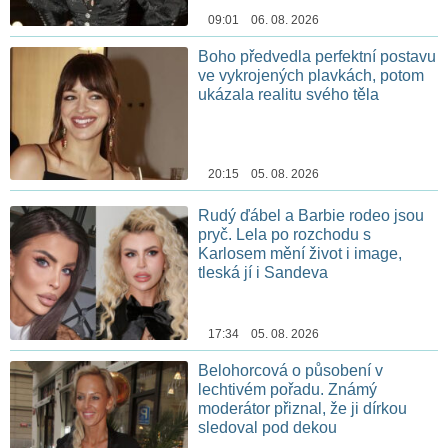
09:01 06. 08. 2026
Boho předvedla perfektní postavu
ve vykrojených plavkách, potom
ukázala realitu svého těla
20:15 05. 08. 2026
Rudý ďábel a Barbie rodeo jsou
pryč. Lela po rozchodu s
Karlosem mění život i image,
tleská jí i Sandeva
17:34 05. 08. 2026
Belohorcová o působení v
lechtivém pořadu. Známý
moderátor přiznal, že ji dírkou
sledoval pod dekou