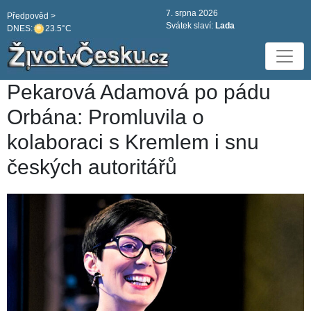
7. srpna 2026
Předpověd >
Svátek slaví:
Lada
DNES:
23.5°C
Pekarová Adamová po pádu
Orbána: Promluvila o
kolaboraci s Kremlem i snu
českých autoritářů