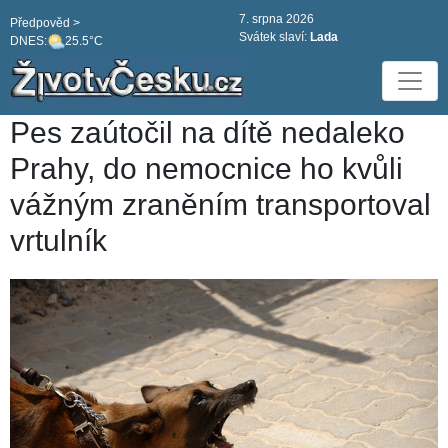
7. srpna 2026
Předpověd >
Svátek slaví:
Lada
DNES:
25.5°C
Pes zaútočil na dítě nedaleko
Prahy, do nemocnice ho kvůli
vážným zraněním transportoval
vrtulník