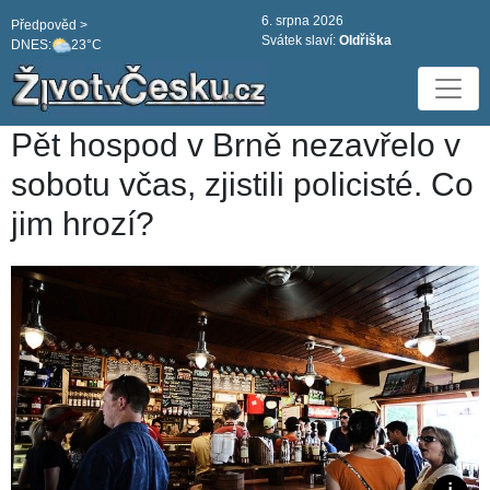
6. srpna 2026
Předpověd >
Svátek slaví:
Oldřiška
DNES:
23°C
Pět hospod v Brně nezavřelo v
sobotu včas, zjistili policisté. Co
jim hrozí?