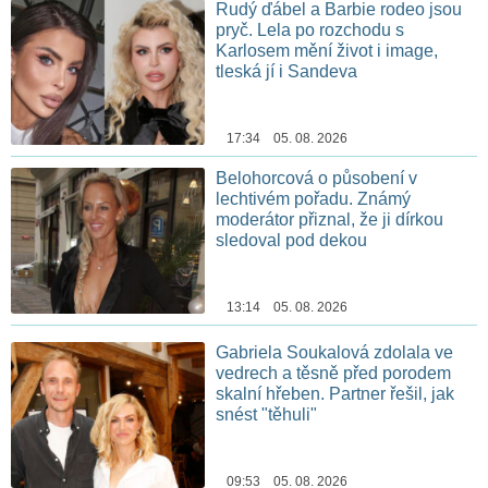
Rudý ďábel a Barbie rodeo jsou
pryč. Lela po rozchodu s
Karlosem mění život i image,
tleská jí i Sandeva
17:34 05. 08. 2026
Belohorcová o působení v
lechtivém pořadu. Známý
moderátor přiznal, že ji dírkou
sledoval pod dekou
13:14 05. 08. 2026
Gabriela Soukalová zdolala ve
vedrech a těsně před porodem
skalní hřeben. Partner řešil, jak
snést "těhuli"
09:53 05. 08. 2026