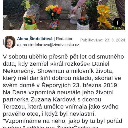
Alena Šindelářová
| Redaktor
Publikováno: 23. 3. 2024
alena.sindelarova@zivotvcesku.cz
V sobotu uběhlo přesně pět let od smutného
data, kdy zemřel »král rozkoše« Daniel
Nekonečný. Showman a milovník života,
který měl dar šířit dobrou náladu, skonal ve
svém domě v Řeporyjích 23. března 2019.
Na Dana vzpomíná neustále jeho životní
partnerka Zuzana Kardová s dcerou
Terezou, která umělce vnímala jako svého
pravého otce, i když byl nevlastní.
"Vzpomínáme na něho, jako by tu byl pořád
s námi," sdělila pro ŽivotvČesku.cz