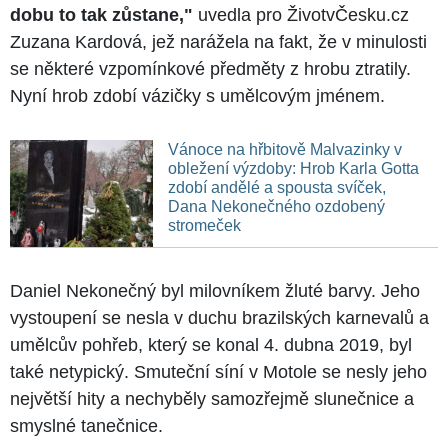
dobu to tak zůstane,"
uvedla pro ŽivotvČesku.cz
Zuzana Kardová, jež narážela na fakt, že v minulosti
se některé vzpomínkové předměty z hrobu ztratily.
Nyní hrob zdobí vázičky s umělcovým jménem.
Vánoce na hřbitově Malvazinky v
obležení výzdoby: Hrob Karla Gotta
zdobí andělé a spousta svíček,
Dana Nekonečného ozdobený
stromeček
Daniel Nekonečný byl milovníkem žluté barvy. Jeho
vystoupení se nesla v duchu brazilských karnevalů a
umělcův pohřeb, který se konal 4. dubna 2019, byl
také netypický. Smuteční síní v Motole se nesly jeho
největší hity a nechyběly samozřejmě slunečnice a
smyslné tanečnice.