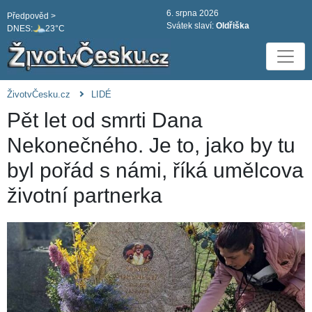
6. srpna 2026
Předpověd >
Svátek slaví:
Oldřiška
DNES:
23°C
ŽivotvČesku.cz
LIDÉ
Pět let od smrti Dana
Nekonečného. Je to, jako by tu
byl pořád s námi, říká umělcova
životní partnerka