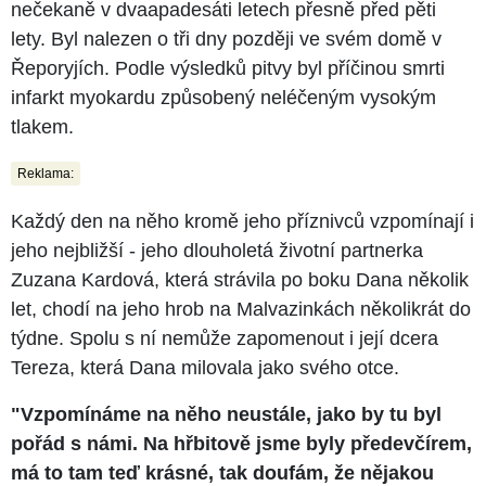
nečekaně v dvaapadesáti letech přesně před pěti
lety. Byl nalezen o tři dny později ve svém domě v
Řeporyjích. Podle výsledků pitvy byl příčinou smrti
infarkt myokardu způsobený neléčeným vysokým
tlakem.
Reklama:
Každý den na něho kromě jeho příznivců vzpomínají i
jeho nejbližší - jeho dlouholetá životní partnerka
Zuzana Kardová, která strávila po boku Dana několik
let, chodí na jeho hrob na Malvazinkách několikrát do
týdne. Spolu s ní nemůže zapomenout i její dcera
Tereza, která Dana milovala jako svého otce.
"Vzpomínáme na něho neustále, jako by tu byl
pořád s námi. Na hřbitově jsme byly předevčírem,
má to tam teď krásné, tak doufám, že nějakou