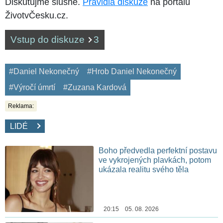
Diskutujme slušně.
Pravidla diskuze
na portálu
ŽivotvČesku.cz.
Vstup do diskuze
3
#Daniel Nekonečný
#Hrob Daniel Nekonečný
#Výročí úmrtí
#Zuzana Kardová
Reklama:
LIDÉ
Boho předvedla perfektní postavu
ve vykrojených plavkách, potom
ukázala realitu svého těla
20:15 05. 08. 2026