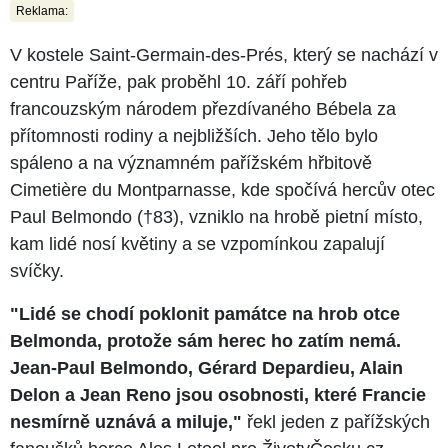
Reklama:
V kostele Saint-Germain-des-Prés, který se nachází v
centru Paříže, pak proběhl 10. září pohřeb
francouzským národem přezdívaného Bébela za
přítomnosti rodiny a nejbližších. Jeho tělo bylo
spáleno a na významném pařížském hřbitově
Cimetière du Montparnasse, kde spočívá hercův otec
Paul Belmondo (†83), vzniklo na hrobě pietní místo,
kam lidé nosí květiny a se vzpomínkou zapalují
svíčky.
"Lidé se chodí poklonit památce na hrob otce
Belmonda, protože sám herec ho zatím nemá.
Jean-Paul Belmondo, Gérard Depardieu, Alain
Delon a Jean Reno jsou osobnosti, které Francie
nesmírně uznává a miluje,"
řekl jeden z pařížských