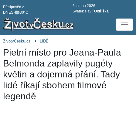
6. srpna 2026
Předpověd >
Svátek slaví:
Oldřiška
DNES:
30°C
ŽivotvČesku.cz
LIDÉ
Pietní místo pro Jeana-Paula
Belmonda zaplavily pugéty
květin a dojemná přání. Tady
lidé říkají sbohem filmové
legendě