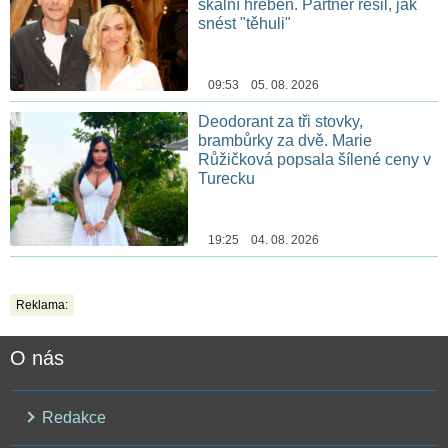
skalní hřeben. Partner řešil, jak
snést "těhuli"
09:53 05. 08. 2026
Deodorant za tři stovky,
brambůrky za dvě. Marie
Růžičková popsala šílené ceny v
Turecku
19:25 04. 08. 2026
Reklama:
O nás
Redakce