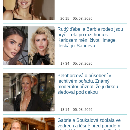
20:15 05. 08. 2026
Rudý ďábel a Barbie rodeo jsou
pryč. Lela po rozchodu s
Karlosem mění život i image,
tleská jí i Sandeva
17:34 05. 08. 2026
Belohorcová o působení v
lechtivém pořadu. Známý
moderátor přiznal, že ji dírkou
sledoval pod dekou
13:14 05. 08. 2026
Gabriela Soukalová zdolala ve
vedrech a těsně před porodem