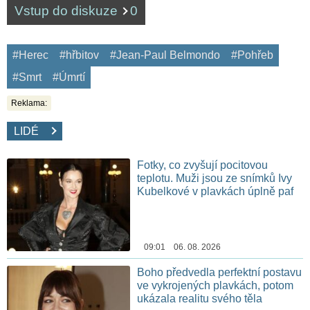
Vstup do diskuze
0
#Herec
#hřbitov
#Jean-Paul Belmondo
#Pohřeb
#Smrt
#Úmrtí
Reklama:
LIDÉ
Fotky, co zvyšují pocitovou
teplotu. Muži jsou ze snímků Ivy
Kubelkové v plavkách úplně paf
09:01 06. 08. 2026
Boho předvedla perfektní postavu
ve vykrojených plavkách, potom
ukázala realitu svého těla