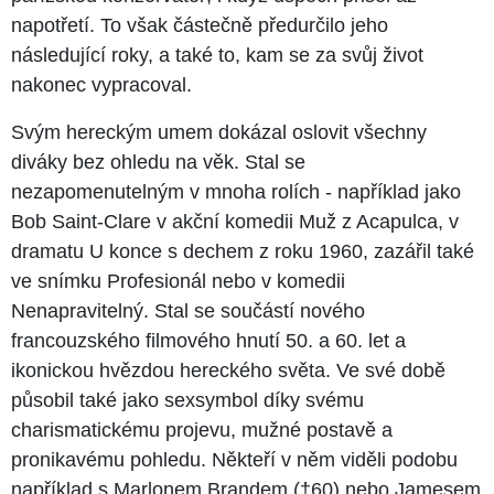
napotřetí. To však částečně předurčilo jeho
následující roky, a také to, kam se za svůj život
nakonec vypracoval.
Svým hereckým umem dokázal oslovit všechny
diváky bez ohledu na věk. Stal se
nezapomenutelným v mnoha rolích - například jako
Bob Saint-Clare v akční komedii Muž z Acapulca, v
dramatu U konce s dechem z roku 1960, zazářil také
ve snímku Profesionál nebo v komedii
Nenapravitelný. Stal se součástí nového
francouzského filmového hnutí 50. a 60. let a
ikonickou hvězdou hereckého světa. Ve své době
působil také jako sexsymbol díky svému
charismatickému projevu, mužné postavě a
pronikavému pohledu. Někteří v něm viděli podobu
například s Marlonem Brandem (†60) nebo Jamesem