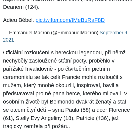
Deanem (†24).
Adieu Bébel.
pic.twitter.com/tMeBuRaF8D
— Emmanuel Macron (@EmmanuelMacron)
September 9,
2021
Oficiální rozloučení s hereckou legendou, při němž
nechyběly zasloužené státní pocty, proběhlo v
pařížské Invalidovně - po čtvrtečním pietním
ceremoniálu se tak celá Francie mohla rozloučit s
mužem, který mnohé okouzlil, inspiroval, bavil a
představoval pro ně pana herce, kterého milovali. V
osobním životě byl Belmondo dvakrát ženatý a stal
se otcem čtyř dětí – syna Paula (58) a dcer Florence
(61), Stelly Evy Angeliny (18), Patricie (†36), jež
tragicky zemřela při požáru.