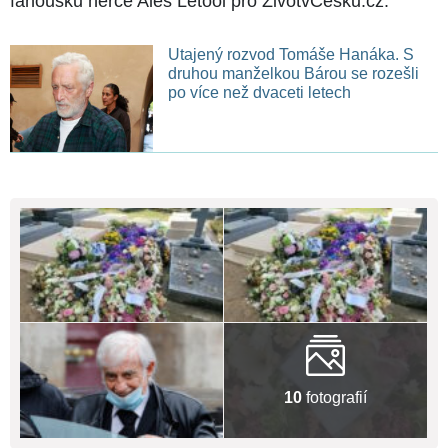
fanoušků herce Ales Letool pro ŽivotvČesku.cz.
Utajený rozvod Tomáše Hanáka. S
druhou manželkou Bárou se rozešli
po více než dvaceti letech
10
fotografií