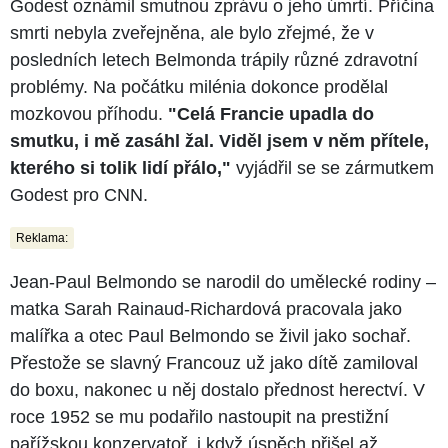
Godest oznámil smutnou zprávu o jeho úmrtí. Příčina
smrti nebyla zveřejněna, ale bylo zřejmé, že v
posledních letech Belmonda trápily různé zdravotní
problémy. Na počátku milénia dokonce prodělal
mozkovou příhodu.
"Celá Francie upadla do
smutku, i mě zasáhl žal. Viděl jsem v něm přítele,
kterého si tolik lidí přálo,"
vyjádřil se se zármutkem
Godest pro CNN.
Reklama:
Jean-Paul Belmondo se narodil do umělecké rodiny –
matka Sarah Rainaud-Richardová pracovala jako
malířka a otec Paul Belmondo se živil jako sochař.
Přestože se slavný Francouz už jako dítě zamiloval
do boxu, nakonec u něj dostalo přednost herectví. V
roce 1952 se mu podařilo nastoupit na prestižní
pařížskou konzervatoř, i když úspěch přišel až