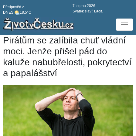
7. srpna 2026
Předpověd >
Svátek slaví:
Lada
DNES:
18.5°C
Pirátům se zalíbila chuť vládní
moci. Jenže přišel pád do
kaluže nabubřelosti, pokrytectví
a papalášství