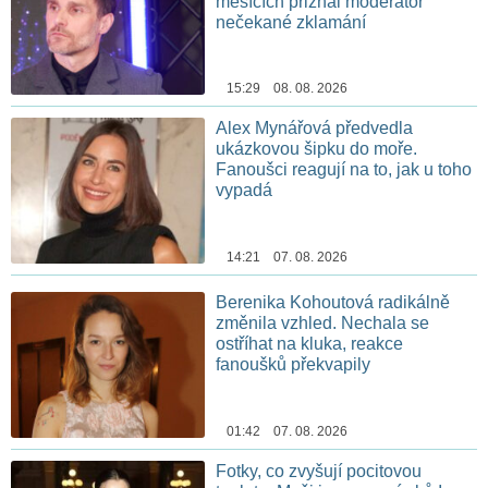
měsících přiznal moderátor
nečekané zklamání
15:29 08. 08. 2026
Alex Mynářová předvedla
ukázkovou šipku do moře.
Fanoušci reagují na to, jak u toho
vypadá
14:21 07. 08. 2026
Berenika Kohoutová radikálně
změnila vzhled. Nechala se
ostříhat na kluka, reakce
fanoušků překvapily
01:42 07. 08. 2026
Fotky, co zvyšují pocitovou