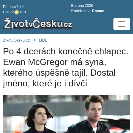
9. srpna 2026
Předpověd >
Svátek slaví:
Roman
DNES:
18°C
ŽivotvČesku.cz
LIDÉ
Po 4 dcerách konečně chlapec.
Ewan McGregor má syna,
kterého úspěšně tajil. Dostal
jméno, které je i dívčí