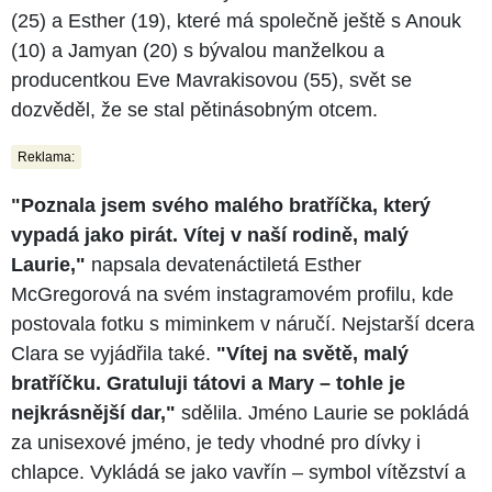
(25) a Esther (19), které má společně ještě s Anouk
(10) a Jamyan (20) s bývalou manželkou a
producentkou Eve Mavrakisovou (55), svět se
dozvěděl, že se stal pětinásobným otcem.
Reklama:
"Poznala jsem svého malého bratříčka, který
vypadá jako pirát. Vítej v naší rodině, malý
Laurie,"
napsala devatenáctiletá Esther
McGregorová na svém instagramovém profilu, kde
postovala fotku s miminkem v náručí. Nejstarší dcera
Clara se vyjádřila také.
"Vítej na světě, malý
bratříčku. Gratuluji tátovi a Mary – tohle je
nejkrásnější dar,"
sdělila. Jméno Laurie se pokládá
za unisexové jméno, je tedy vhodné pro dívky i
chlapce. Vykládá se jako vavřín – symbol vítězství a