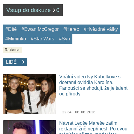
Vstup do diskuze
0
#Dítě
#Ewan McGregor
#Herec
#Hvězdné války
#Miminko
#Star Wars
#Syn
Reklama:
LIDÉ
Virální video Ivy Kubelkové s
dcerami ovládla Karolína.
Fanoušci se shodují, že je talent
od přírody
22:34 08. 08. 2026
Návrat Leoše Mareše zatím
reklamní žně nepřinesl. Po dvou