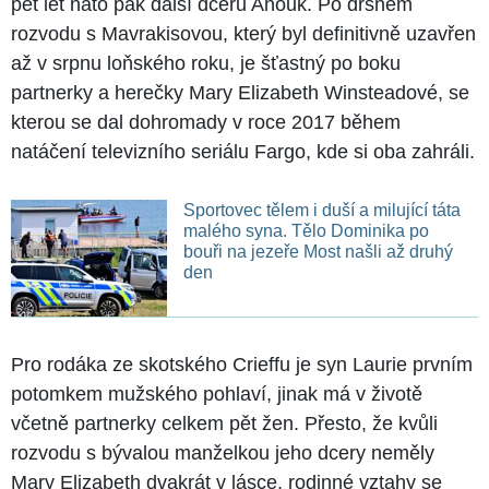
pět let nato pak další dceru Anouk. Po drsném
rozvodu s Mavrakisovou, který byl definitivně uzavřen
až v srpnu loňského roku, je šťastný po boku
partnerky a herečky Mary Elizabeth Winsteadové, se
kterou se dal dohromady v roce 2017 během
natáčení televizního seriálu Fargo, kde si oba zahráli.
Sportovec tělem i duší a milující táta
malého syna. Tělo Dominika po
bouři na jezeře Most našli až druhý
den
Pro rodáka ze skotského Crieffu je syn Laurie prvním
potomkem mužského pohlaví, jinak má v životě
včetně partnerky celkem pět žen. Přesto, že kvůli
rozvodu s bývalou manželkou jeho dcery neměly
Mary Elizabeth dvakrát v lásce, rodinné vztahy se