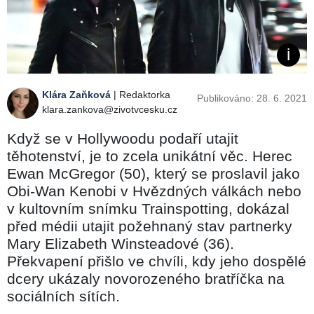
Klára Zaňková
| Redaktorka
Publikováno: 28. 6. 2021
klara.zankova@zivotvcesku.cz
Když se v Hollywoodu podaří utajit
těhotenství, je to zcela unikátní věc. Herec
Ewan McGregor (50), který se proslavil jako
Obi-Wan Kenobi v Hvězdných válkách nebo
v kultovním snímku Trainspotting, dokázal
před médii utajit požehnaný stav partnerky
Mary Elizabeth Winsteadové (36).
Překvapení přišlo ve chvíli, kdy jeho dospělé
dcery ukázaly novorozeného bratříčka na
sociálních sítích.