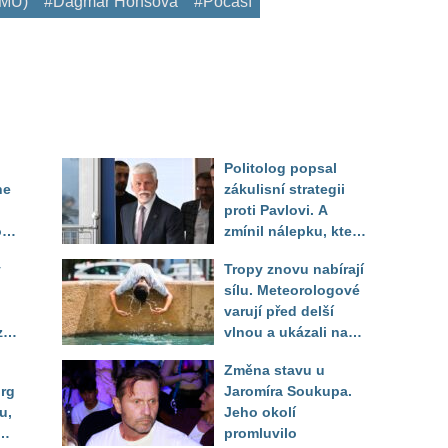
HMÚ)
#Dagmar Honsová
#Počasí
Politolog popsal
ne
zákulisní strategii
proti Pavlovi. A
o
zmínil nálepku, která
mu má záměrně před
y
Tropy znovu nabírají
volbou uškodit
sílu. Meteorologové
varují před delší
zí
vlnou a ukázali na
místa, kde situace
Změna stavu u
bude nejhorší
urg
Jaromíra Soukupa.
u,
Jeho okolí
dle
promluvilo