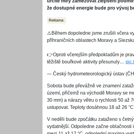
určité míry zamezovat zlepšení podmí
že dostupné energie bude pro vývoj 
Reklama:
⚠️Během dopoledne jsme zrušili včera vy
příhraničních oblastech Moravy a Slezs
👉Oproti včerejším předpokladům je pra
těžiště bouřkové aktivity přesunuly…
pic
— Český hydrometeorologický ústav
Sobota bude převážně ve znamení zataže
území, přičemž na východě Moravy se moh
30 mm) a nárazy větru o rychlosti 50 až
ustupovat. Teploty dosáhnou 18 až 26 °C
V neděli bude zpočátku zataženo s četný
vydatnější. Odpoledne začne oblačnosti 
mezi 11 až 17 °C, odpolední maxima vyst