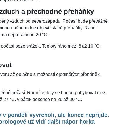
vzduch a přechodné přeháňky
tudený vzduch od severozápadu. Počasí bude převážně
 mohou během dne objevit slabé přeháňky. Ranní
xima nepřesáhnou 20 °C.
 počasí beze srážek. Teploty ráno mezi 6 až 10 °C,
ovat
everu až oblačno s možností ojedinělých přeháněk.
unečné počasí. Ranní teploty se budou pohybovat mezi
ž 27 °C, v pátek dokonce na 26 až 30 °C.
 v pondělí vyvrcholí, ale konec nepřijde.
rologové už vidí další nápor horka