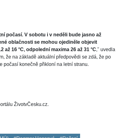
ní počasí. V sobotu i v neděli bude jasno až
ené oblačnosti se mohou ojediněle objevit
2 až 16 °C, odpolední maxima 26 až 31 °C
," uvedla
, že na základě aktuální předpovědi se zdá, že po
 počasí konečně přikloní na letní stranu.
ortálu ŽivotvČesku.cz.