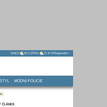
DNES:
30°C
ZÍTRA:
27.8°C
Předpověd >
 STYL
MÓDNÍ POLICIE
a:
T ČLÁNEK