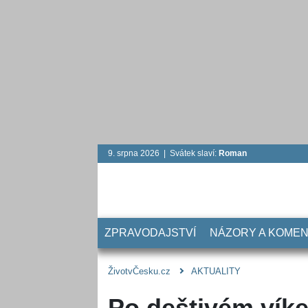
9. srpna 2026 | Svátek slaví:
Roman
ZPRAVODAJSTVÍ
NÁZORY A KOME
ŽivotvČesku.cz
AKTUALITY
Po deštivém víke