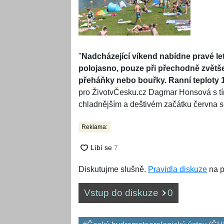
"
Nadcházející víkend nabídne pravé let
polojasno, pouze při přechodně zvětš
přeháňky nebo bouřky. Ranní teploty 1
pro ŽivotvČesku.cz Dagmar Honsová s tím
chladnějším a deštivém začátku června se
Reklama:
Diskutujme slušně.
Pravidla diskuze
na p
Vstup do diskuze
0