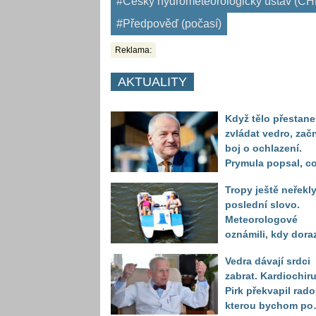
#Český hydrometeorologický ústav (Č
#Předpověď (počasí)
Reklama:
AKTUALITY
Když tělo přestane
zvládat vedro, zač
boj o ochlazení.
Prymula popsal, c
se děje před
Tropy ještě neřekl
kolapsem
poslední slovo.
Meteorologové
oznámili, kdy dora
další horká vlna
Vedra dávají srdci
zabrat. Kardiochir
Pirk překvapil rado
kterou bychom po