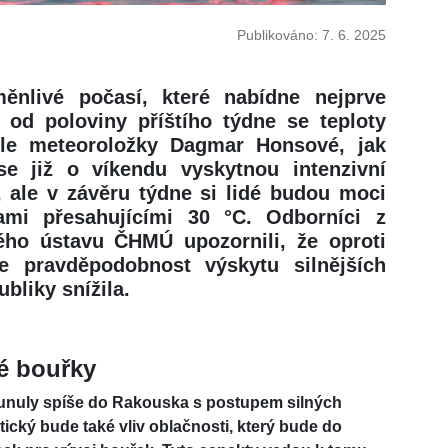
Publikováno: 7. 6. 2025
ěnlivé počasí, které nabídne nejprve
e od poloviny příštího týdne se teploty
dle meteoroložky Dagmar Honsové, jak
se již o víkendu vyskytnou intenzivní
, ale v závěru týdne si lidé budou moci
tami přesahujícími 30 °C. Odborníci z
ho ústavu ČHMÚ upozornili, že oproti
 pravděpodobnost výskytu silnějších
liky snížila.
né bouřky
esunuly spíše do Rakouska s postupem silných
cký bude také vliv oblačnosti, který bude do