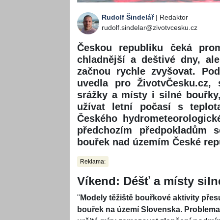
Rudolf Šindelář
| Redaktor
rudolf.sindelar@zivotvcesku.cz
Českou republiku čeká prom
chladnější a deštivé dny, al
začnou rychle zvyšovat. Po
uvedla pro ŽivotvČesku.cz, 
srážky a místy i silné bouřky
užívat letní počasí s teplo
Českého hydrometeorologické
předchozím předpokladům se
bouřek nad územím České repub
Reklama:
Víkend: Déšť a místy sil
"
Modely těžiště bouřkové aktivity př
bouřek na území Slovenska. Problemati