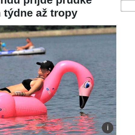
Vyhled
 týdne až tropy