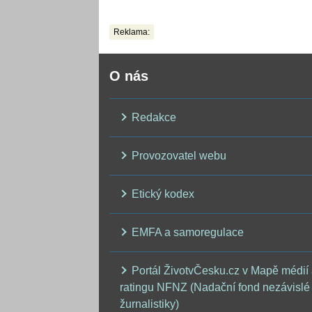
něj měli odkoukat
zvířat
Reklama:
O nás
Redakce
Provozovatel webu
Etický kodex
EMFA a samoregulace
Portál ŽivotvČesku.cz v Mapě médií
ratingu NFNZ (Nadační fond nezávislé
žurnalistiky)