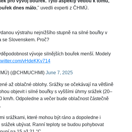
nek pro vývoj bouřek. Tyto aspekty vedou k tomu,
bouřek dnes málo
," uvedli experti z ČHMÚ.
danou výstrahu nejnižšího stupně na silné bouřky v
ka se Slovenskem. Proč?
vděpodobnost vývoje silnějších bouřek menší. Modely
.twitter.com/vHdeKKv714
 (ČHMÚ) (@CHMUCHMI)
June 7, 2025
né až oblačné oblohy. Srážky se očekávají na většině
ou objevit i silné bouřky s vyššími úhrny srážek (20–
 70 km/h. Odpoledne a večer bude oblačnost částečně
.
mi srážkami, které mohou být ráno a dopoledne i
i srážek ubývat. Ranní teploty se budou pohybovat
oupí na 15 až 21 °C.