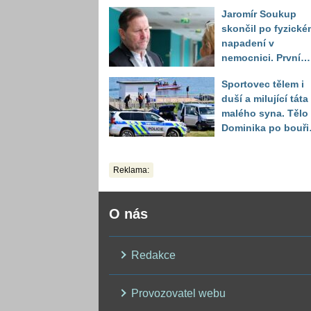
Jaromír Soukup
skončil po fyzické
napadení v
nemocnici. První
slova právničky
Sportovec tělem i
duší a milující táta
malého syna. Tělo
Dominika po bouři
na jezeře Most naš
až druhý den
Reklama:
O nás
Redakce
Provozovatel webu