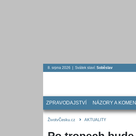
8. srpna 2026 | Svátek slaví:
Soběslav
ZPRAVODAJSTVÍ
NÁZORY A KOME
ŽivotvČesku.cz
AKTUALITY
Po tropech bude