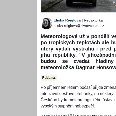
Eliška Reiglová
| Redaktorka
eliska.reiglova@zivotvcesku.cz
Meteorologové už v pondělí ve
po tropických teplotách ale b
úterý vydali výstrahu i před
jihu republiky. "V jihozápadn
budou se zvedat hladiny ř
meteoroložka Dagmar Honsov
Reklama:
Po příjemném letním počasí přijde změna,
intenzivní dešťové přeháňky, na některýc
Českého hydrometeorologického ústavu n
vysokým stupněm nebezpečí.