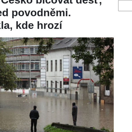
Vyhled
řed povodněmi.
la, kde hrozí