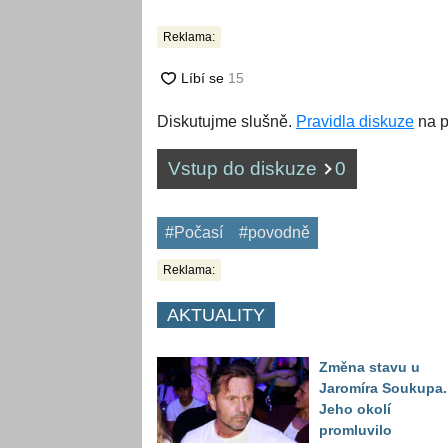
Reklama:
Diskutujme slušně.
Pravidla diskuze
na p
Vstup do diskuze
0
#Počasí
#povodně
Reklama:
AKTUALITY
Změna stavu u
Jaromíra Soukupa.
Jeho okolí
promluvilo