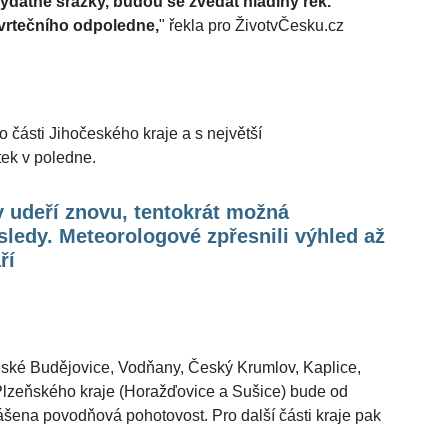
ydatné srážky, budou se zvedat hladiny řek.
tvrtečního odpoledne,
" řekla pro ŽivotvČesku.cz
o části Jihočeského kraje a s největší
ek v poledne.
 udeří znovu, tentokrát možná
ledy. Meteorologové zpřesnili výhled až
ří
eské Budějovice, Vodňany, Český Krumlov, Kaplice,
 Plzeňského kraje (Horažďovice a Sušice) bude od
ášena povodňová pohotovost. Pro další části kraje pak