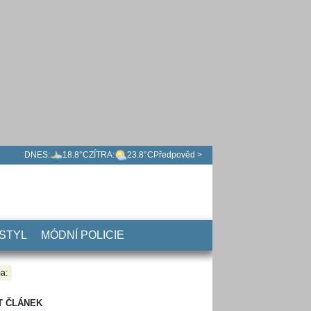
DNES:
18.8°C
ZÍTRA:
23.8°C
Předpověd >
 STYL
MÓDNÍ POLICIE
a:
T ČLÁNEK