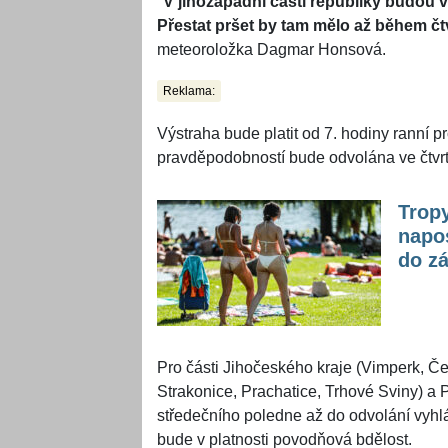
"
V jihozápadní části republiky budou v
Přestat pršet by tam mělo až během č
meteoroložka Dagmar Honsová.
Reklama:
Výstraha bude platit od 7. hodiny ranní pr
pravděpodobností bude odvolána ve čtvrt
Tropy
napos
do zá
Pro části Jihočeského kraje (Vimperk, Č
Strakonice, Prachatice, Trhové Sviny) a
středečního poledne až do odvolání vyhl
bude v platnosti povodňová bdělost.