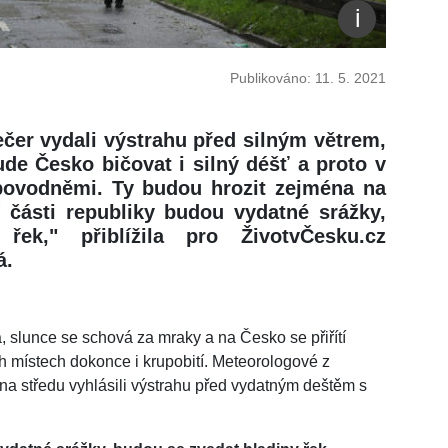
Publikováno: 11. 5. 2021
čer vydali výstrahu před silným větrem,
ude Česko bičovat i silný déšť a proto v
 povodněmi. Ty budou hrozit zejména na
í části republiky budou vydatné srážky,
ek," přiblížila pro ŽivotvČesku.cz
á.
 slunce se schová za mraky a na Česko se přiřítí
h místech dokonce i krupobití. Meteorologové z
a středu vyhlásili výstrahu před vydatným deštěm s