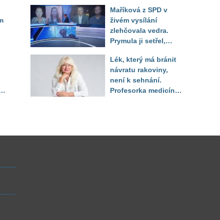
a oznámili návrat
Maříková z SPD v
horkého počasí
m
živém vysílání
zlehčovala vedra.
Prymula ji setřel,
když vytáhl děsivé
Lék, který má bránit
číslo
návratu rakoviny,
není k sehnání.
Profesorka medicíny
li
promluvila jako
pacientka