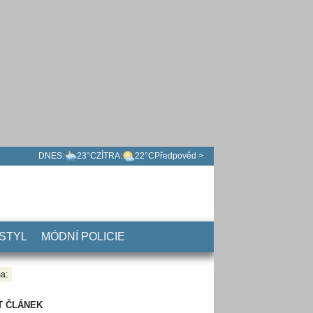
DNES:
23°C
ZÍTRA:
22°C
Předpověd >
 STYL
MÓDNÍ POLICIE
a:
T ČLÁNEK