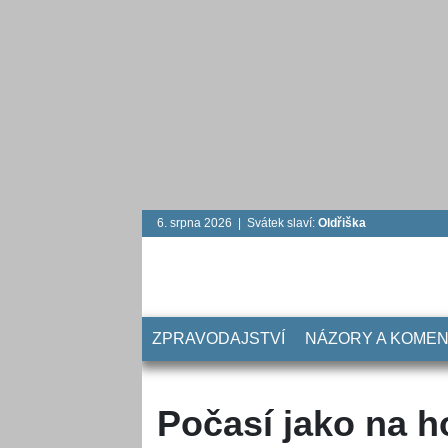
6. srpna 2026 | Svátek slaví:
Oldřiška
ZPRAVODAJSTVÍ
NÁZORY A KOME
Počasí jako na 