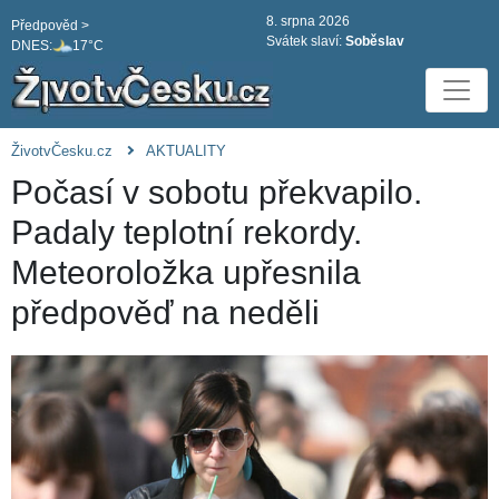
8. srpna 2026
Předpověd >
Svátek slaví:
Soběslav
DNES:
17°C
ŽivotvČesku.cz
AKTUALITY
Počasí v sobotu překvapilo.
Padaly teplotní rekordy.
Meteoroložka upřesnila
předpověď na neděli