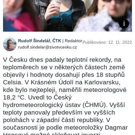
Rudolf Šindelář, ČTK
| Redaktor
Publikováno: 12. 11. 2022
rudolf.sindelar@zivotvcesku.cz
V Česku dnes padaly teplotní rekordy, na
teploměrech se v některých částech země
objevily i hodnoty dosahují přes 18 stupňů
Celsia. V Krásném Údolí na Karlovarsku,
kde bylo nejtepleji, naměřili meteorologové
18,2 °C. Uvedl to Český
hydrometeorologický ústav (ČHMÚ). Vyšší
teploty panovaly především ve vyšších
polohách v západní části republiky. V
současnosti je podle meteoroložky Dagmar
Honsové možné skloňovat inverzi,