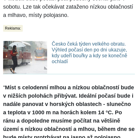
sobotu. Lze tak očekávat zataženo nízkou oblačností
a mlhavo, místy polojasno.
Reklama:
Česko čeká týden velkého obratu.
Výhled počasí den po dni ukazuje,
kdy udeří bouřky a kdy se konečně
ochladí
"
Míst s celodenní mlhou a nízkou oblačností bude
v nižších polohách přibývat. Ideální počasí bude i
nadále panovat v horských oblastech - slunečno
a teplota v 1000 m na horách kolem 14 °C. Po
ránu a dopoledne musíme počítat na většině
území s nízkou oblačností a mlhou, během dne se
bude místy protrhávat na jasno až polojasno.