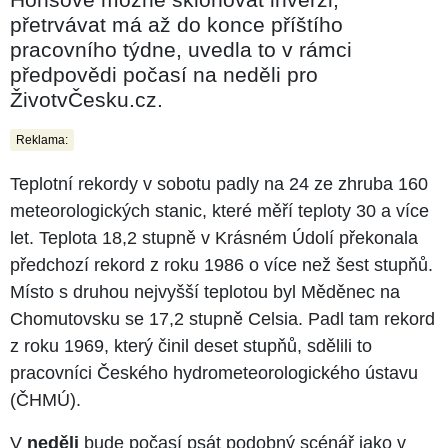
přetrvávat má až do konce příštího
pracovního týdne, uvedla to v rámci
předpovědi počasí na neděli pro
ŽivotvČesku.cz.
Reklama:
Teplotní rekordy v sobotu padly na 24 ze zhruba 160
meteorologických stanic, které měří teploty 30 a více
let. Teplota 18,2 stupně v Krásném Údolí překonala
předchozí rekord z roku 1986 o více než šest stupňů.
Místo s druhou nejvyšší teplotou byl Měděnec na
Chomutovsku se 17,2 stupně Celsia. Padl tam rekord
z roku 1969, který činil deset stupňů, sdělili to
pracovníci Českého hydrometeorologického ústavu
(ČHMÚ).
V
neděli
bude počasí psát podobný scénář jako v